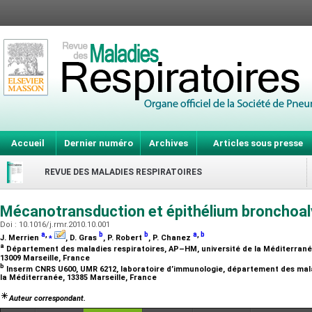
Accueil
Dernier numéro
Archives
Articles sous presse
REVUE DES MALADIES RESPIRATOIRES
Mécanotransduction et épithélium bronchoal
Doi : 10.1016/j.rmr.2010.10.001
a
,
⁎
b
b
a
,
b
J. Merrien
, D. Gras
, P. Robert
, P. Chanez
a
Département des maladies respiratoires, AP–HM, université de la Méditerranée
13009 Marseille, France
b
Inserm CNRS U600, UMR 6212, laboratoire d’immunologie, département des mala
la Méditerranée, 13385 Marseille, France
Auteur correspondant.