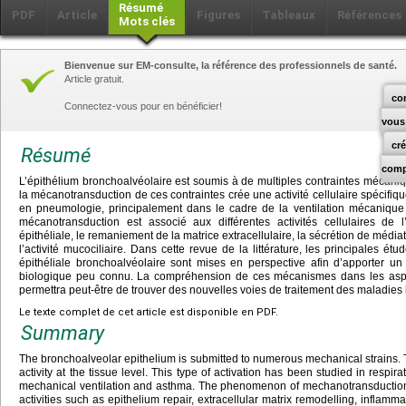
Résumé
PDF
Article
Figures
Tableaux
Références
Mots clés
Bienvenue sur EM-consulte, la référence des professionnels de santé.
Article gratuit.
co
Connectez-vous pour en bénéficier!
vous
cr
Résumé
comp
L’épithélium bronchoalvéolaire est soumis à de multiples contraintes mécanique
la mécanotransduction de ces contraintes crée une activité cellulaire spécifique
en pneumologie, principalement dans le cadre de la ventilation mécaniqu
mécanotransduction est associé aux différentes activités cellulaires de l
épithéliale, le remaniement de la matrice extracellulaire, la sécrétion de média
l’activité mucociliaire. Dans cette revue de la littérature, les principales é
épithéliale bronchoalvéolaire sont mises en perspective afin d’apporter 
biologique peu connu. La compréhension de ces mécanismes dans les aspe
permettra peut-être de trouver des nouvelles voies de traitement des maladies
Le texte complet de cet article est disponible en PDF.
Summary
The bronchoalveolar epithelium is submitted to numerous mechanical strains. Th
activity at the tissue level. This type of activation has been studied in respir
mechanical ventilation and asthma. The phenomenon of mechanotransduction is
activities such as epithelium repair, extracellular matrix remodelling, inflam