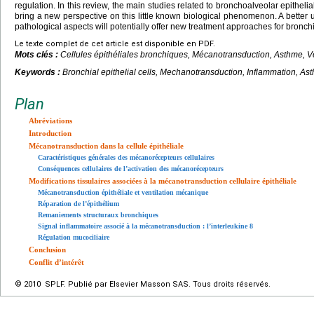
regulation. In this review, the main studies related to bronchoalveolar epithel
bring a new perspective on this little known biological phenomenon. A better 
pathological aspects will potentially offer new treatment approaches for bronch
Le texte complet de cet article est disponible en PDF.
Mots clés :
Cellules épithéliales bronchiques, Mécanotransduction, Asthme, Ve
Keywords :
Bronchial epithelial cells, Mechanotransduction, Inflammation, Ast
Plan
Abréviations
Introduction
Mécanotransduction dans la cellule épithéliale
Caractéristiques générales des mécanorécepteurs cellulaires
Conséquences cellulaires de l’activation des mécanorécepteurs
Modifications tissulaires associées à la mécanotransduction cellulaire épithéliale
Mécanotransduction épithéliale et ventilation mécanique
Réparation de l’épithélium
Remaniements structuraux bronchiques
Signal inflammatoire associé à la mécanotransduction : l’interleukine 8
Régulation mucociliaire
Conclusion
Conflit d’intérêt
© 2010 SPLF. Publié par Elsevier Masson SAS. Tous droits réservés.