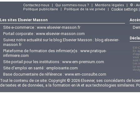
Contactez-nous
|
Qui sommes-nous ?
|
Mentions légales
|
© - A
Politique publicitaire
|
Politique de la vie privée
|
Cookie settings 
Les sites Elsevier Masson
Accès
Site e-commerce :
www.elsevier-masson.fr
Der
Portail corporate :
www.elsevier-masson.com
Décla
Suivez notre actualité sur le blog Elsevier Masson :
blog.elsevier-
masson.fr
EM-C
Plateforme de formation des infirmier(e)s :
www.pratique-
En ap
d'opp
infirmiere.com
vous 
sont 
Site portail pour les institutions :
www.em-premium.com
Les i
Le re
Site d'emploi en santé :
emploisante.com
divul
Base documentaire de référence :
www.em-consulte.com
Tout le contenu de ce site: Copyright © 2026 Elsevier, ses concédants de licenc
de textes et de données, a la formation en IA et aux technologies similaires. 