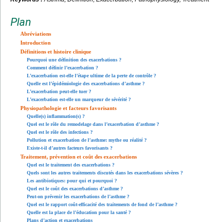
Plan
Abréviations
Introduction
Définitions et histoire clinique
Pourquoi une définition des exacerbations ?
Comment définir l’exacerbation ?
L’exacerbation est-elle l’étape ultime de la perte de contrôle ?
Quelle est l’épidémiologie des exacerbations d’asthme ?
L’exacerbation peut-elle tuer ?
L’exacerbation est-elle un marqueur de sévérité ?
Physiopathologie et facteurs favorisants
Quelle(s) inflammation(s) ?
Quel est le rôle du remodelage dans l’exacerbation d’asthme ?
Quel est le rôle des infections ?
Pollution et exacerbation de l’asthme: mythe ou réalité ?
Existe-t-il d’autres facteurs favorisants ?
Traitement, prévention et coût des exacerbations
Quel est le traitement des exacerbations ?
Quels sont les autres traitements discutés dans les exacerbations sévères ?
Les antibiotiques: pour qui et pourquoi ?
Quel est le coût des exacerbations d’asthme ?
Peut-on prévenir les exacerbations de l’asthme ?
Quel est le rapport coût-efficacité des traitements de fond de l’asthme ?
Quelle est la place de l’éducation pour la santé ?
Plans d’action et exacerbations