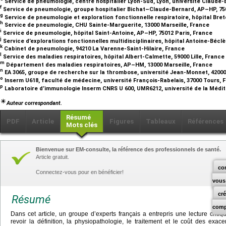
Service de pneumologie, centre hospitalier Lyon-Sud, Lyon, université Claude-
f
Service de pneumologie, groupe hospitalier Bichat–Claude-Bernard, AP–HP, 75
g
Service de pneumologie et exploration fonctionnelle respiratoire, hôpital Br
h
Service de pneumologie, CHU Sainte-Marguerite, 13000 Marseille, France
i
Service de pneumologie, hôpital Saint-Antoine, AP–HP, 75012 Paris, France
j
Service d’explorations fonctionnelles multidisciplinaires, hôpital Antoine-Béc
k
Cabinet de pneumologie, 94210 La Varenne-Saint-Hilaire, France
l
Service des maladies respiratoires, hôpital Albert-Calmette, 59000 Lille, France
m
Département des maladies respiratoires, AP–HM, 13000 Marseille, France
n
EA 3065, groupe de recherche sur la thrombose, université Jean-Monnet, 42000
o
Inserm U618, faculté de médecine, université François-Rabelais, 37000 Tours,
p
Laboratoire d’immunologie Inserm CNRS U 600, UMR6212, université de la Médit
Auteur correspondant.
Résumé
PDF
Article
Figures
Tableaux
Références
Mots clés
Bienvenue sur EM-consulte, la référence des professionnels de santé.
Article gratuit.
co
Connectez-vous pour en bénéficier!
vous
cr
Résumé
comp
Dans cet article, un groupe d’experts français a entrepris une lecture critiqu
revoir la définition, la physiopathologie, le traitement et le coût des exac