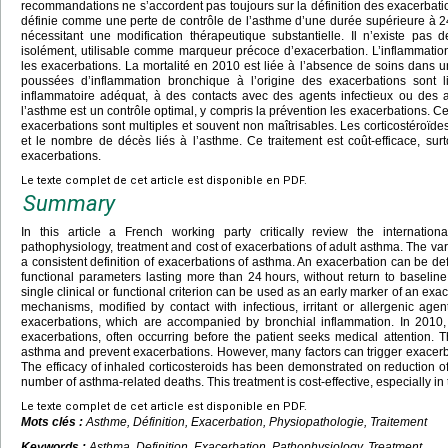
recommandations ne s’accordent pas toujours sur la définition des exacerbati
définie comme une perte de contrôle de l’asthme d’une durée supérieure à 24
nécessitant une modification thérapeutique substantielle. Il n’existe pas d
isolément, utilisable comme marqueur précoce d’exacerbation. L’inflammat
les exacerbations. La mortalité en 2010 est liée à l’absence de soins dans 
poussées d’inflammation bronchique à l’origine des exacerbations sont l
inflammatoire adéquat, à des contacts avec des agents infectieux ou des al
l’asthme est un contrôle optimal, y compris la prévention les exacerbations. C
exacerbations sont multiples et souvent non maîtrisables. Les corticostéroïd
et le nombre de décès liés à l’asthme. Ce traitement est coût-efficace, sur
exacerbations.
Le texte complet de cet article est disponible en PDF.
Summary
In this article a French working party critically review the international
pathophysiology, treatment and cost of exacerbations of adult asthma. The va
a consistent definition of exacerbations of asthma. An exacerbation can be defi
functional parameters lasting more than 24
hours, without return to baselin
single clinical or functional criterion can be used as an early marker of an e
mechanisms, modified by contact with infectious, irritant or allergenic agen
exacerbations, which are accompanied by bronchial inflammation. In 2010, m
exacerbations, often occurring before the patient seeks medical attention. Th
asthma and prevent exacerbations. However, many factors can trigger exacerb
The efficacy of inhaled corticosteroids has been demonstrated on reduction 
number of asthma-related deaths. This treatment is cost-effective, especially in
Le texte complet de cet article est disponible en PDF.
Mots clés :
Asthme, Définition, Exacerbation, Physiopathologie, Traitement
Keywords :
Asthma, Definition, Exacerbation, Pathophysiology, Treatment