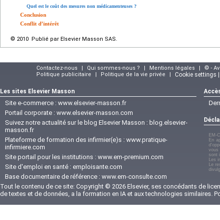
Quel est le coût des mesures non médicamenteuses ?
Conclusion
Conflit d’intérêt
© 2010 Publié par Elsevier Masson SAS.
Contactez-nous
|
Qui sommes-nous ?
|
Mentions légales
|
© - A
Politique publicitaire
|
Politique de la vie privée
|
Cookie settings 
Les sites Elsevier Masson
Accès
Site e-commerce :
www.elsevier-masson.fr
Der
Portail corporate :
www.elsevier-masson.com
Décla
Suivez notre actualité sur le blog Elsevier Masson :
blog.elsevier-
masson.fr
EM-C
Plateforme de formation des infirmier(e)s :
www.pratique-
En ap
d'opp
infirmiere.com
vous 
sont 
Site portail pour les institutions :
www.em-premium.com
Les i
Le re
Site d'emploi en santé :
emploisante.com
divul
Base documentaire de référence :
www.em-consulte.com
Tout le contenu de ce site: Copyright © 2026 Elsevier, ses concédants de licenc
de textes et de données, a la formation en IA et aux technologies similaires. 