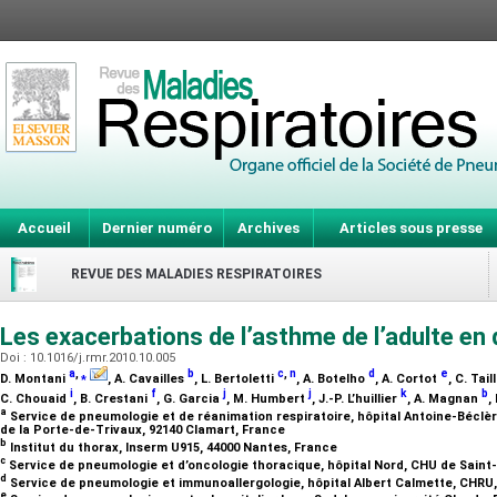
Accueil
Dernier numéro
Archives
Articles sous presse
REVUE DES MALADIES RESPIRATOIRES
Les exacerbations de l’asthme de l’adulte en
Doi : 10.1016/j.rmr.2010.10.005
a
,
⁎
b
c
,
n
d
e
D. Montani
, A. Cavailles
, L. Bertoletti
, A. Botelho
, A. Cortot
, C. Tail
i
f
j
j
k
b
C. Chouaid
, B. Crestani
, G. Garcia
, M. Humbert
, J.-P. L’huillier
, A. Magnan
,
a
Service de pneumologie et de réanimation respiratoire, hôpital Antoine-Béclère
de la Porte-de-Trivaux, 92140 Clamart, France
b
Institut du thorax, Inserm U915, 44000 Nantes, France
c
Service de pneumologie et d’oncologie thoracique, hôpital Nord, CHU de Saint-
d
Service de pneumologie et immunoallergologie, hôpital Albert Calmette, CHRU, 
e