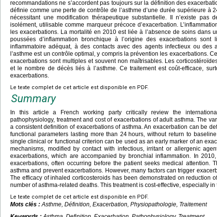
recommandations ne s’accordent pas toujours sur la définition des exacerbati
définie comme une perte de contrôle de l’asthme d’une durée supérieure à 24
nécessitant une modification thérapeutique substantielle. Il n’existe pas d
isolément, utilisable comme marqueur précoce d’exacerbation. L’inflammat
les exacerbations. La mortalité en 2010 est liée à l’absence de soins dans 
poussées d’inflammation bronchique à l’origine des exacerbations sont l
inflammatoire adéquat, à des contacts avec des agents infectieux ou des al
l’asthme est un contrôle optimal, y compris la prévention les exacerbations. C
exacerbations sont multiples et souvent non maîtrisables. Les corticostéroïd
et le nombre de décès liés à l’asthme. Ce traitement est coût-efficace, sur
exacerbations.
Le texte complet de cet article est disponible en PDF.
Summary
In this article a French working party critically review the international
pathophysiology, treatment and cost of exacerbations of adult asthma. The va
a consistent definition of exacerbations of asthma. An exacerbation can be defi
functional parameters lasting more than 24
hours, without return to baselin
single clinical or functional criterion can be used as an early marker of an e
mechanisms, modified by contact with infectious, irritant or allergenic agen
exacerbations, which are accompanied by bronchial inflammation. In 2010, m
exacerbations, often occurring before the patient seeks medical attention. Th
asthma and prevent exacerbations. However, many factors can trigger exacerb
The efficacy of inhaled corticosteroids has been demonstrated on reduction 
number of asthma-related deaths. This treatment is cost-effective, especially in
Le texte complet de cet article est disponible en PDF.
Mots clés :
Asthme, Définition, Exacerbation, Physiopathologie, Traitement
Keywords :
Asthma, Definition, Exacerbation, Pathophysiology, Treatment