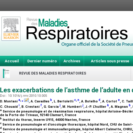
Accueil
Dernier numéro
Archives
Articles sous presse
REVUE DES MALADIES RESPIRATOIRES
Les exacerbations de l’asthme de l’adulte en
Doi : 10.1016/j.rmr.2010.10.005
a
,
⁎
b
c
,
n
d
e
D. Montani
, A. Cavailles
, L. Bertoletti
, A. Botelho
, A. Cortot
, C. Tail
i
f
j
j
k
b
C. Chouaid
, B. Crestani
, G. Garcia
, M. Humbert
, J.-P. L’huillier
, A. Magnan
,
a
Service de pneumologie et de réanimation respiratoire, hôpital Antoine-Béclère
de la Porte-de-Trivaux, 92140 Clamart, France
b
Institut du thorax, Inserm U915, 44000 Nantes, France
c
Service de pneumologie et d’oncologie thoracique, hôpital Nord, CHU de Saint-
d
Service de pneumologie et immunoallergologie, hôpital Albert Calmette, CHRU, 
e