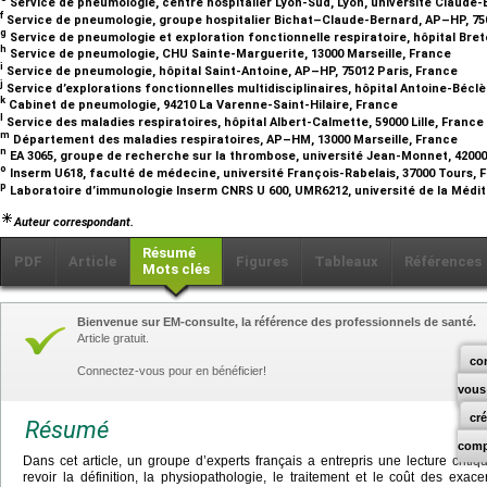
Service de pneumologie, centre hospitalier Lyon-Sud, Lyon, université Claude-
f
Service de pneumologie, groupe hospitalier Bichat–Claude-Bernard, AP–HP, 75
g
Service de pneumologie et exploration fonctionnelle respiratoire, hôpital Br
h
Service de pneumologie, CHU Sainte-Marguerite, 13000 Marseille, France
i
Service de pneumologie, hôpital Saint-Antoine, AP–HP, 75012 Paris, France
j
Service d’explorations fonctionnelles multidisciplinaires, hôpital Antoine-Béc
k
Cabinet de pneumologie, 94210 La Varenne-Saint-Hilaire, France
l
Service des maladies respiratoires, hôpital Albert-Calmette, 59000 Lille, France
m
Département des maladies respiratoires, AP–HM, 13000 Marseille, France
n
EA 3065, groupe de recherche sur la thrombose, université Jean-Monnet, 42000
o
Inserm U618, faculté de médecine, université François-Rabelais, 37000 Tours,
p
Laboratoire d’immunologie Inserm CNRS U 600, UMR6212, université de la Médit
Auteur correspondant.
Résumé
PDF
Article
Figures
Tableaux
Références
Mots clés
Bienvenue sur EM-consulte, la référence des professionnels de santé.
Article gratuit.
co
Connectez-vous pour en bénéficier!
vous
cr
Résumé
comp
Dans cet article, un groupe d’experts français a entrepris une lecture critiqu
revoir la définition, la physiopathologie, le traitement et le coût des exac