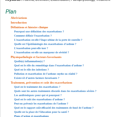
Plan
Abréviations
Introduction
Définitions et histoire clinique
Pourquoi une définition des exacerbations ?
Comment définir l’exacerbation ?
L’exacerbation est-elle l’étape ultime de la perte de contrôle ?
Quelle est l’épidémiologie des exacerbations d’asthme ?
L’exacerbation peut-elle tuer ?
L’exacerbation est-elle un marqueur de sévérité ?
Physiopathologie et facteurs favorisants
Quelle(s) inflammation(s) ?
Quel est le rôle du remodelage dans l’exacerbation d’asthme ?
Quel est le rôle des infections ?
Pollution et exacerbation de l’asthme: mythe ou réalité ?
Existe-t-il d’autres facteurs favorisants ?
Traitement, prévention et coût des exacerbations
Quel est le traitement des exacerbations ?
Quels sont les autres traitements discutés dans les exacerbations sévères ?
Les antibiotiques: pour qui et pourquoi ?
Quel est le coût des exacerbations d’asthme ?
Peut-on prévenir les exacerbations de l’asthme ?
Quel est le rapport coût-efficacité des traitements de fond de l’asthme ?
Quelle est la place de l’éducation pour la santé ?
Plans d’action et exacerbations