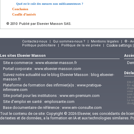
Quel est le coût des mesures non médicamenteuses ?
Conclusion
Conflit d’intérêt
© 2010 Publié par Elsevier Masson SAS.
Contactez-nous
|
Qui sommes-nous ?
|
Mentions légales
|
© - A
Politique publicitaire
|
Politique de la vie privée
|
Cookie settings 
Les sites Elsevier Masson
Accès
Site e-commerce :
www.elsevier-masson.fr
Der
Portail corporate :
www.elsevier-masson.com
Décla
Suivez notre actualité sur le blog Elsevier Masson :
blog.elsevier-
masson.fr
EM-C
Plateforme de formation des infirmier(e)s :
www.pratique-
En ap
d'opp
infirmiere.com
vous 
sont 
Site portail pour les institutions :
www.em-premium.com
Les i
Le re
Site d'emploi en santé :
emploisante.com
divul
Base documentaire de référence :
www.em-consulte.com
Tout le contenu de ce site: Copyright © 2026 Elsevier, ses concédants de licenc
de textes et de données, a la formation en IA et aux technologies similaires. 