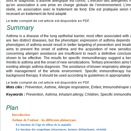
dont le diagnostic d’asthme allergique est connu. L’éviction des allergènes re
qu’en association à une prise en charge globale de l’environnement. L’i
réelle, en association avec le traitement de fond. Elle est pratiquée selo
recevant un traitement de fond adapté.
Le texte complet de cet article est disponible en PDF.
Summary
Asthma is a disease of the lung epithelial barrier, most often associated with 
are two distinct diseases, but the phenotypic expression of asthma depends on
phenotypes of asthma would result in better targeting of prevention and trea
aims to prevent the onset of asthma and the acquisition of new sensitizat
concerning allergen avoidance are insufficient to reach a definitive conclu
shown to be effective. The results for specific immunotherapy suggest a benef
rhinitis to asthma and the onset of new sensitizations. Tertiary prevention aims
existing allergic asthma diagnosis. The avoidance of known respiratory allergen
with management of the whole environment. Specific immunotherapy has
background therapy. It should be used according to guidelines in appropriately 
Le texte complet de cet article est disponible en PDF.
Mots clés :
Prévention, Asthme, Allergie respiratoire, Enfant, Immunothérapie 
Keywords :
Prevention, Asthma, Inhalant allergy, Children, Specific immunoth
Plan
Introduction
Asthme de l’enfant : les différents phénotypes
En fonction de l’âge de début de la maladie
En fonction des symptômes (récurrences, facteurs déclenchants, sévérité)