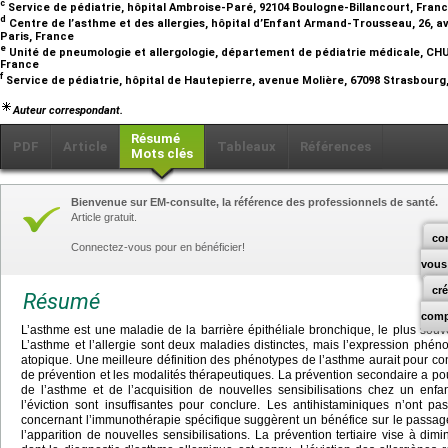
c
Service de pédiatrie, hôpital Ambroise-Paré, 92104 Boulogne-Billancourt, Fran
d
Centre de l’asthme et des allergies, hôpital d’Enfant Armand-Trousseau, 26, 
Paris, France
e
Unité de pneumologie et allergologie, département de pédiatrie médicale, CHU
France
f
Service de pédiatrie, hôpital de Hautepierre, avenue Molière, 67098 Strasbour
Auteur correspondant.
Résumé
PDF
Article
Tableaux
Références
Mots clés
Bienvenue sur EM-consulte, la référence des professionnels de santé.
Article gratuit.
co
Connectez-vous pour en bénéficier!
vous
cr
Résumé
comp
L’asthme est une maladie de la barrière épithéliale bronchique, le plus souven
L’asthme et l’allergie sont deux maladies distinctes, mais l’expression phé
atopique. Une meilleure définition des phénotypes de l’asthme aurait pour c
de prévention et les modalités thérapeutiques. La prévention secondaire a pour
de l’asthme et de l’acquisition de nouvelles sensibilisations chez un enfa
l’éviction sont insuffisantes pour conclure. Les antihistaminiques n’ont pas
concernant l’immunothérapie spécifique suggèrent un bénéfice sur le passage 
l’apparition de nouvelles sensibilisations. La prévention tertiaire vise à d