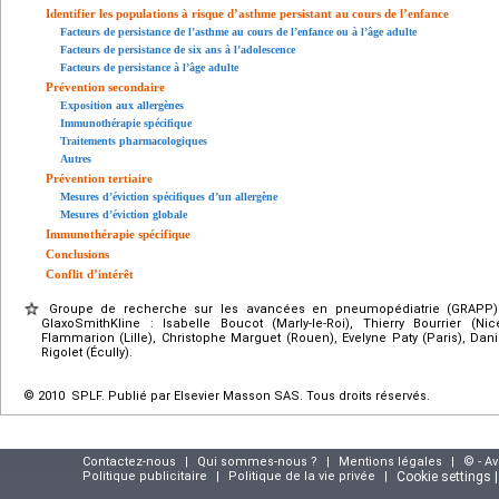
Identifier les populations à risque d’asthme persistant au cours de l’enfance
Facteurs de persistance de l’asthme au cours de l’enfance ou à l’âge adulte
Facteurs de persistance de six ans à l’adolescence
Facteurs de persistance à l’âge adulte
Prévention secondaire
Exposition aux allergènes
Immunothérapie spécifique
Traitements pharmacologiques
Autres
Prévention tertiaire
Mesures d’éviction spécifiques d’un allergène
Mesures d’éviction globale
Immunothérapie spécifique
Conclusions
Conflit d’intérêt
Groupe de recherche sur les avancées en pneumopédiatrie (GRAPP) 
GlaxoSmithKline : Isabelle Boucot (Marly-le-Roi), Thierry Bourrier (N
Flammarion (Lille), Christophe Marguet (Rouen), Evelyne Paty (Paris), Danie
Rigolet (Écully).
© 2010 SPLF. Publié par Elsevier Masson SAS. Tous droits réservés.
Contactez-nous
|
Qui sommes-nous ?
|
Mentions légales
|
© - A
Politique publicitaire
|
Politique de la vie privée
|
Cookie settings 