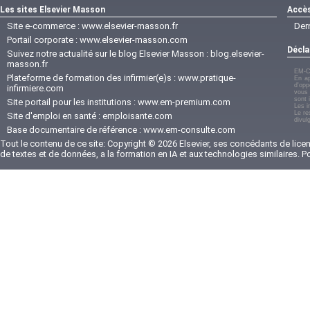
Les sites Elsevier Masson
Accès
Site e-commerce :
www.elsevier-masson.fr
Der
Portail corporate :
www.elsevier-masson.com
Décla
Suivez notre actualité sur le blog Elsevier Masson :
blog.elsevier-
masson.fr
EM-C
Plateforme de formation des infirmier(e)s :
www.pratique-
En ap
d'opp
infirmiere.com
vous 
sont 
Site portail pour les institutions :
www.em-premium.com
Les i
Le re
Site d'emploi en santé :
emploisante.com
divul
Base documentaire de référence :
www.em-consulte.com
Tout le contenu de ce site: Copyright © 2026 Elsevier, ses concédants de licenc
de textes et de données, a la formation en IA et aux technologies similaires. 