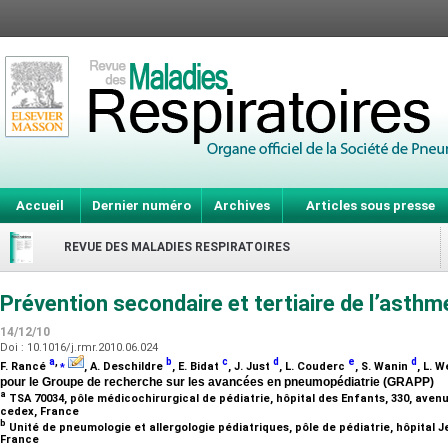
Accueil
Dernier numéro
Archives
Articles sous presse
REVUE DES MALADIES RESPIRATOIRES
Prévention secondaire et tertiaire de l’asthme
14/12/10
Doi : 10.1016/j.rmr.2010.06.024
a
,
⁎
b
c
d
e
d
F. Rancé
, A. Deschildre
, E. Bidat
, J. Just
, L. Couderc
, S. Wanin
, L. 
pour le Groupe de recherche sur les avancées en pneumopédiatrie (GRAPP)
a
TSA 70034, pôle médicochirurgical de pédiatrie, hôpital des Enfants, 330, ave
cedex, France
b
Unité de pneumologie et allergologie pédiatriques, pôle de pédiatrie, hôpital 
France