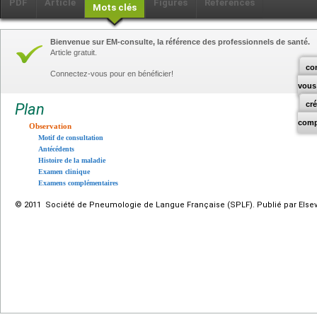
PDF
Article
Figures
Références
Mots clés
Bienvenue sur EM-consulte, la référence des professionnels de santé.
Article gratuit.
co
Connectez-vous pour en bénéficier!
vous
cr
Plan
comp
Observation
Motif de consultation
Antécédents
Histoire de la maladie
Examen clinique
Examens complémentaires
© 2011 Société de Pneumologie de Langue Française (SPLF). Publié par Elsevi