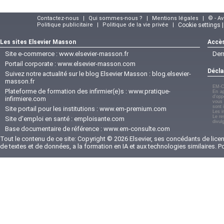
Contactez-nous
|
Qui sommes-nous ?
|
Mentions légales
|
© - A
Politique publicitaire
|
Politique de la vie privée
|
Cookie settings 
Les sites Elsevier Masson
Accès
Site e-commerce :
www.elsevier-masson.fr
Der
Portail corporate :
www.elsevier-masson.com
Décla
Suivez notre actualité sur le blog Elsevier Masson :
blog.elsevier-
masson.fr
EM-C
Plateforme de formation des infirmier(e)s :
www.pratique-
En ap
d'opp
infirmiere.com
vous 
sont 
Site portail pour les institutions :
www.em-premium.com
Les i
Le re
Site d'emploi en santé :
emploisante.com
divul
Base documentaire de référence :
www.em-consulte.com
Tout le contenu de ce site: Copyright © 2026 Elsevier, ses concédants de licenc
de textes et de données, a la formation en IA et aux technologies similaires. 