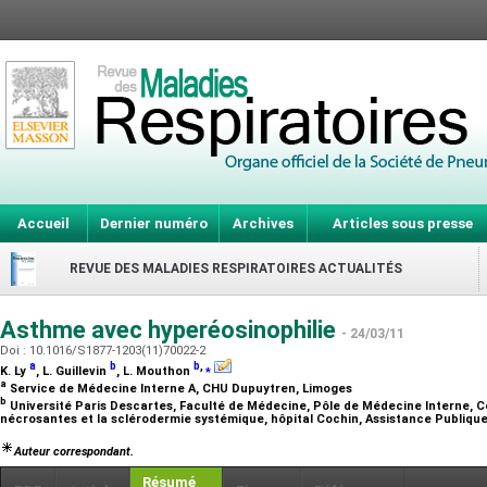
Accueil
Dernier numéro
Archives
Articles sous presse
REVUE DES MALADIES RESPIRATOIRES ACTUALITÉS
Asthme avec hyperéosinophilie
- 24/03/11
Doi : 10.1016/S1877-1203(11)70022-2
a
b
b
,
⁎
K. Ly
, L. Guillevin
, L. Mouthon
a
Service de Médecine Interne A, CHU Dupuytren, Limoges
b
Université Paris Descartes, Faculté de Médecine, Pôle de Médecine Interne, C
nécrosantes et la sclérodermie systémique, hôpital Cochin, Assistance Publiqu
Auteur correspondant.
Résumé