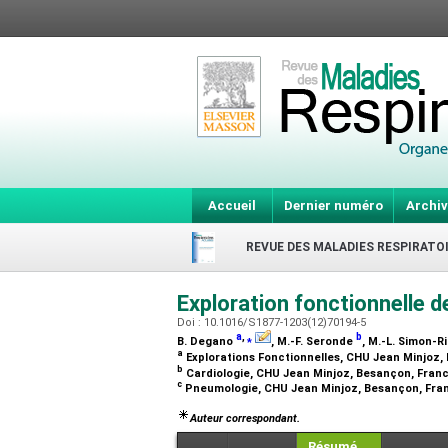
Accueil
Dernier numéro
Archiv
REVUE DES MALADIES RESPIRATO
Exploration fonctionnelle 
Doi : 10.1016/S1877-1203(12)70194-5
a
,
⁎
b
B. Degano
, M.-F. Seronde
, M.-L. Simon-
a
Explorations Fonctionnelles, CHU Jean Minjoz
b
Cardiologie, CHU Jean Minjoz, Besançon, Fran
c
Pneumologie, CHU Jean Minjoz, Besançon, Fr
Auteur correspondant.
Résumé