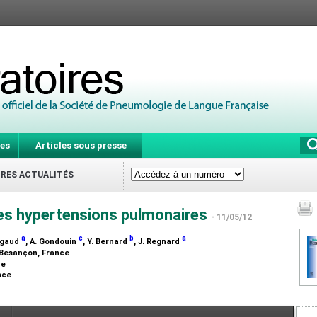
es
Articles sous presse
IRES ACTUALITÉS
des hypertensions pulmonaires
- 11/05/12
a
c
b
a
Rigaud
, A. Gondouin
, Y. Bernard
, J. Regnard
, Besançon, France
ce
ance