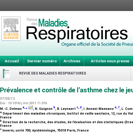
Accueil
Dernier numéro
Archives
Articles sous presse
REVUE DES MALADIES RESPIRATOIRES
Prévalence et contrôle de l’asthme chez le j
07/06/12
Doi : 10.1016/j.rmr.2011.11.016
a
,
⁎
b
c
,
d
e
,
f
M.-C. Delmas
, N. Guignon
, B. Leynaert
, I. Annesi-Maesano
, L. Co
a
Départment des maladies chroniques, Institut de veille sanitaire, 12, rue du Va
France
b
Direction de la recherche, des études, de l’évaluation et des statistiques (Dree
France
c
Inserm, unité 700, épidémiologie, 75018 Paris, France