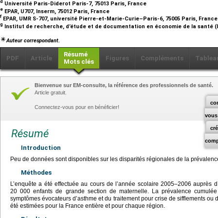
d
Université Paris-Diderot Paris-7, 75013 Paris, France
e
EPAR, U707, Inserm, 75012 Paris, France
f
EPAR, UMR S-707, université Pierre-et-Marie-Curie–Paris-6, 75005 Paris, Franc
g
Institut de recherche, d’étude et de documentation en économie de la santé (I
Auteur correspondant.
Résumé
PDF
Article
Figures
Compléments
Tablea
Mots clés
Bienvenue sur EM-consulte, la référence des professionnels de santé.
Article gratuit.
co
Connectez-vous pour en bénéficier!
vous
cr
Résumé
comp
Introduction
Peu de données sont disponibles sur les disparités régionales de la prévalenc
Méthodes
L’enquête a été effectuée au cours de l’année scolaire 2005–2006 auprès d’u
20 000 enfants de grande section de maternelle. La prévalence cumulée
symptômes évocateurs d’asthme et du traitement pour crise de sifflements ou 
été estimées pour la France entière et pour chaque région.