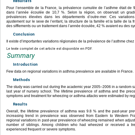
Résultats
Pour l’ensemble de la France, la prévalence cumulée de l’asthme était de 9
dans l’année écoulée de 10,7 %. Selon la région, on observait un gradi
prévalences élevées dans les départements d’outre-mer. Ces variations
ajustement sur le sexe de l’enfant, la structure de la famille et la taille de la 
des sifflements ou un traitement dans l’année écoulée, 42 % avaient eu des s
Conclusion
Il existe d’importantes variations régionales de la prévalence de l’asthme chez
Le texte complet de cet article est disponible en PDF.
Summary
Introduction
Few data on regional variations in asthma prevalence are available in France.
Methods
The study was carried out during the academic year 2005–2006 in a random sa
last year of nursery school. The lifetime prevalence of asthma and the prec
symptoms and treatment for wheezing or asthma attacks were estimated by reg
Results
Overall, the lifetime prevalence of asthma was 9.8 % and the past-year p
increasing trend in prevalence was observed from Eastern to Western Fra
regional variations in past-year prevalence of wheezing remained when adjustin
number of siblings. Among children who had wheezed or received a tr
experienced frequent or severe symptoms.