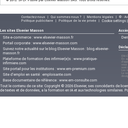
© 2012 SPLF. Publié par Elsevier Masson SAS. Tous droits réservés.
Contactez-nous
|
Qui sommes-nous ?
|
Mentions légales
|
© - A
Politique publicitaire
|
Politique de la vie privée
|
Cookie settings 
Les sites Elsevier Masson
Accès
Site e-commerce :
www.elsevier-masson.fr
Der
Portail corporate :
www.elsevier-masson.com
Décla
Suivez notre actualité sur le blog Elsevier Masson :
blog.elsevier-
masson.fr
EM-C
Plateforme de formation des infirmier(e)s :
www.pratique-
En ap
d'opp
infirmiere.com
vous 
sont 
Site portail pour les institutions :
www.em-premium.com
Les i
Le re
Site d'emploi en santé :
emploisante.com
divul
Base documentaire de référence :
www.em-consulte.com
Tout le contenu de ce site: Copyright © 2026 Elsevier, ses concédants de licenc
de textes et de données, a la formation en IA et aux technologies similaires. 