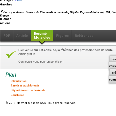
H. Prigent
Garches
Correspondance. Service de Réanimation médicale, Hôpital Raymond Poincaré, 104, Bo
France
D. Amar
Amiens
Résumé
PDF
Article
Figures
Références
Mots clés
Bienvenue sur EM-consulte, la référence des professionnels de santé.
Article gratuit.
co
Connectez-vous pour en bénéficier!
vous
cr
Plan
comp
Introduction
Parole et trachéotomie
Déglutition et trachéotomie
Conclusion
© 2012 Elsevier Masson SAS. Tous droits réservés.