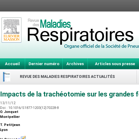
Accueil
Dernier numéro
Archives
Articles sous presse
REVUE DES MALADIES RESPIRATOIRES ACTUALITÉS
Impacts de la trachéotomie sur les grandes 
13/11/12
Doi : 10.1016/S1877-1203(12)70228-8
O. Jonquet
Montpellier
T. Petitjean
Lyon
⁎