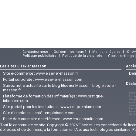
Contactez-nous
|
Qui sommes-nous ?
|
Mentions légales
|
© - A
Politique publicitaire
|
Politique de la vie privée
|
Cookie settings 
Les sites Elsevier Masson
Accès
Site e-commerce :
www.elsevier-masson.fr
Der
Portail corporate :
www.elsevier-masson.com
Décla
Suivez notre actualité sur le blog Elsevier Masson :
blog.elsevier-
masson.fr
EM-C
Plateforme de formation des infirmier(e)s :
www.pratique-
En ap
d'opp
infirmiere.com
vous 
sont 
Site portail pour les institutions :
www.em-premium.com
Les i
Le re
Site d'emploi en santé :
emploisante.com
divul
Base documentaire de référence :
www.em-consulte.com
Tout le contenu de ce site: Copyright © 2026 Elsevier, ses concédants de licenc
de textes et de données, a la formation en IA et aux technologies similaires. 