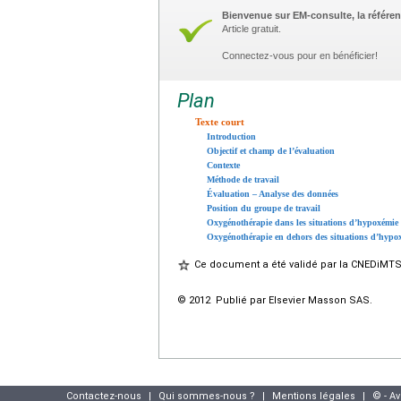
Bienvenue sur EM-consulte, la référen
Article gratuit.
Connectez-vous pour en bénéficier!
Plan
Texte court
Introduction
Objectif et champ de l’évaluation
Contexte
Méthode de travail
Évaluation – Analyse des données
Position du groupe de travail
Oxygénothérapie dans les situations d’hypoxémie
Oxygénothérapie en dehors des situations d’hypo
Ce document a été validé par la CNEDiMTS 
© 2012 Publié par Elsevier Masson SAS.
Contactez-nous
|
Qui sommes-nous ?
|
Mentions légales
|
© - A