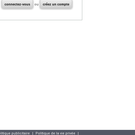
connectez-vous
ou
créez un compte
litique publicitaire
|
Politique de la vie privée
|