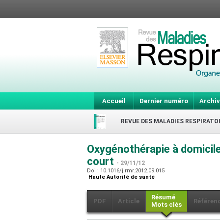
Accueil
Dernier numéro
Archiv
REVUE DES MALADIES RESPIRATO
Oxygénothérapie à domicile.
court
- 29/11/12
Doi : 10.1016/j.rmr.2012.09.015
Haute Autorité de santé
Résumé
PDF
Article
Référen
Mots clés