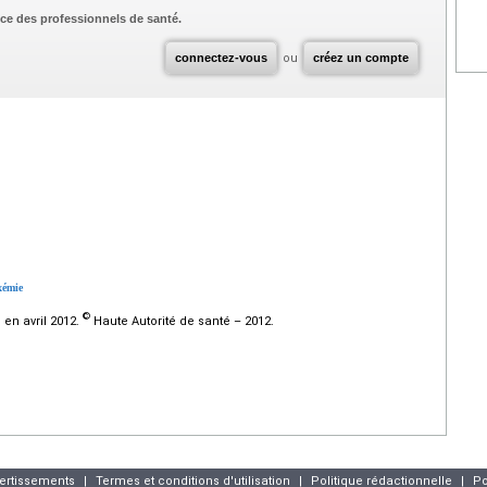
ce des professionnels de santé.
connectez-vous
ou
créez un compte
xémie
©
en avril 2012.
Haute Autorité de santé – 2012.
vertissements
|
Termes et conditions d'utilisation
|
Politique rédactionnelle
|
Po