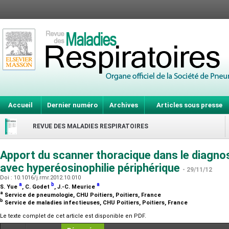
Accueil
Dernier numéro
Archives
Articles sous presse
REVUE DES MALADIES RESPIRATOIRES
Apport du scanner thoracique dans le diagn
avec hyperéosinophilie périphérique
- 29/11/12
Doi : 10.1016/j.rmr.2012.10.010
a
b
a
S. Yue
, C. Godet
, J.-C. Meurice
a
Service de pneumologie, CHU Poitiers, Poitiers, France
b
Service de maladies infectieuses, CHU Poitiers, Poitiers, France
Le texte complet de cet article est disponible en PDF.