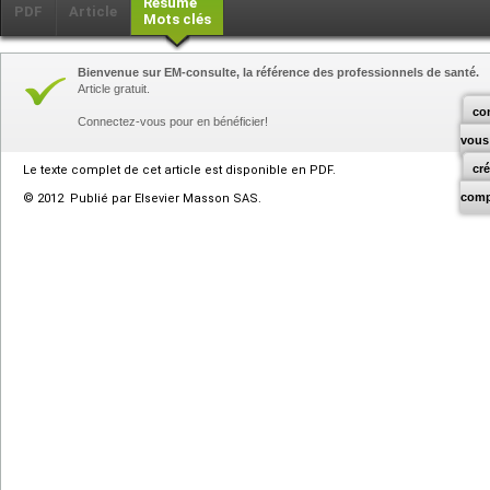
Résumé
PDF
Article
Mots clés
Bienvenue sur EM-consulte, la référence des professionnels de santé.
Article gratuit.
co
Connectez-vous pour en bénéficier!
vous
cr
Le texte complet de cet article est disponible en PDF.
comp
© 2012 Publié par Elsevier Masson SAS.