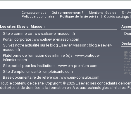
Contactez-nous
|
Qui sommes-nous ?
|
Mentions légales
|
© - A
Politique publicitaire
|
Politique de la vie privée
|
Cookie settings 
Les sites Elsevier Masson
Accès
Site e-commerce :
www.elsevier-masson.fr
Der
Portail corporate :
www.elsevier-masson.com
Décla
Suivez notre actualité sur le blog Elsevier Masson :
blog.elsevier-
masson.fr
EM-C
Plateforme de formation des infirmier(e)s :
www.pratique-
En ap
d'opp
infirmiere.com
vous 
sont 
Site portail pour les institutions :
www.em-premium.com
Les i
Le re
Site d'emploi en santé :
emploisante.com
divul
Base documentaire de référence :
www.em-consulte.com
Tout le contenu de ce site: Copyright © 2026 Elsevier, ses concédants de licenc
de textes et de données, a la formation en IA et aux technologies similaires. 