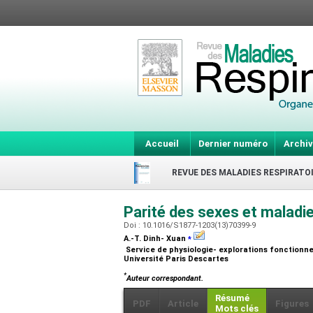
Accueil
Dernier numéro
Archiv
REVUE DES MALADIES RESPIRATO
Parité des sexes et maladi
Doi : 10.1016/S1877-1203(13)70399-9
⁎
A.-T. Dinh- Xuan
Service de physiologie- explorations fonctionnel
Université Paris Descartes
*
Auteur correspondant.
Résumé
PDF
Article
Figures
Mots clés