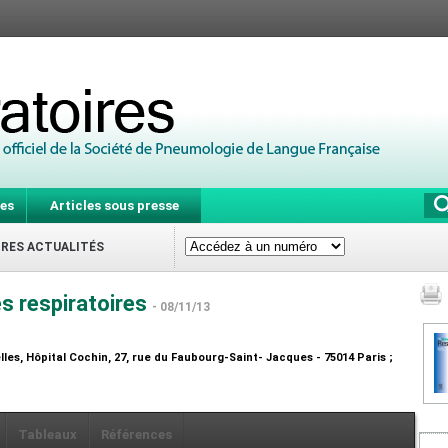
es
Articles sous presse
IRES ACTUALITÉS
es respiratoires
- 08/11/13
les, Hôpital Cochin, 27, rue du Faubourg-Saint- Jacques - 75014 Paris ;
Tableaux
Références