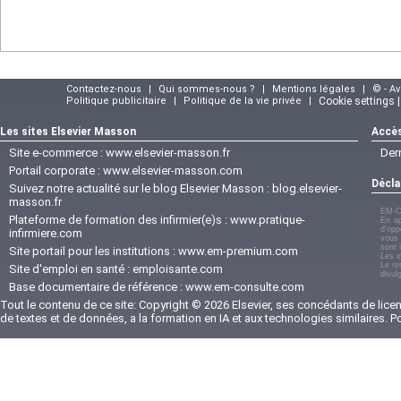
Contactez-nous
|
Qui sommes-nous ?
|
Mentions légales
|
© - A
Politique publicitaire
|
Politique de la vie privée
|
Cookie settings 
Les sites Elsevier Masson
Accès
Site e-commerce :
www.elsevier-masson.fr
Der
Portail corporate :
www.elsevier-masson.com
Décla
Suivez notre actualité sur le blog Elsevier Masson :
blog.elsevier-
masson.fr
EM-C
Plateforme de formation des infirmier(e)s :
www.pratique-
En ap
d'opp
infirmiere.com
vous 
sont 
Site portail pour les institutions :
www.em-premium.com
Les i
Le re
Site d'emploi en santé :
emploisante.com
divul
Base documentaire de référence :
www.em-consulte.com
Tout le contenu de ce site: Copyright © 2026 Elsevier, ses concédants de licenc
de textes et de données, a la formation en IA et aux technologies similaires. 