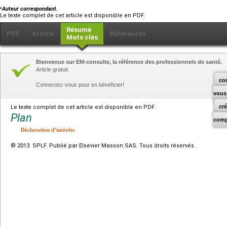
⁎
Auteur correspondant.
Le texte complet de cet article est disponible en PDF.
Résumé
PDF
Article
Références
Mots clés
Bienvenue sur EM-consulte, la référence des professionnels de santé.
Article gratuit.
co
Connectez-vous pour en bénéficier!
vous
cr
Le texte complet de cet article est disponible en PDF.
Plan
comp
Déclaration d’intérêts
© 2013 SPLF. Publié par Elsevier Masson SAS. Tous droits réservés.