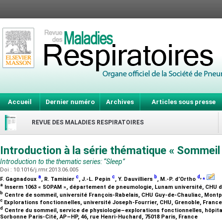
Accueil
Dernier numéro
Archives
Articles sous presse
REVUE DES MALADIES RESPIRATOIRES
Introduction à la série thématique « Sommeil
Introduction to the thematic series: “Sleep”
Doi : 10.1016/j.rmr.2013.06.005
a
c
c
b
d
,
⁎
F. Gagnadoux
, R. Tamisier
, J.-L. Pepin
, Y. Dauvilliers
, M.-P. d’Ortho
a
Inserm 1063 « SOPAM », département de pneumologie, Lunam université, CHU d
b
Centre de sommeil, université François-Rabelais, CHU Guy-de-Chauliac, Montpe
c
Explorations fonctionnelles, université Joseph-Fourrier, CHU, Grenoble, Franc
d
Centre du sommeil, service de physiologie–explorations fonctionnelles, hôpital
Sorbonne Paris-Cité, AP–HP, 46, rue Henri-Huchard, 75018 Paris, France