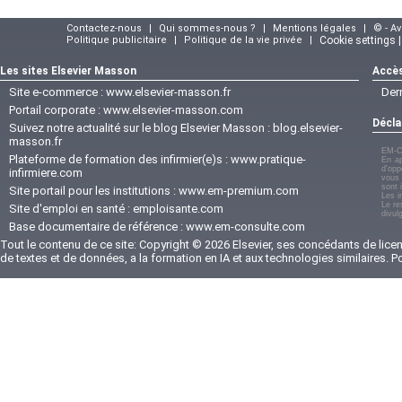
Contactez-nous
|
Qui sommes-nous ?
|
Mentions légales
|
© - A
Politique publicitaire
|
Politique de la vie privée
|
Cookie settings 
Les sites Elsevier Masson
Accès
Site e-commerce :
www.elsevier-masson.fr
Der
Portail corporate :
www.elsevier-masson.com
Décla
Suivez notre actualité sur le blog Elsevier Masson :
blog.elsevier-
masson.fr
EM-C
Plateforme de formation des infirmier(e)s :
www.pratique-
En ap
d'opp
infirmiere.com
vous 
sont 
Site portail pour les institutions :
www.em-premium.com
Les i
Le re
Site d'emploi en santé :
emploisante.com
divul
Base documentaire de référence :
www.em-consulte.com
Tout le contenu de ce site: Copyright © 2026 Elsevier, ses concédants de licenc
de textes et de données, a la formation en IA et aux technologies similaires. 