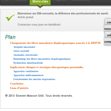
Mots clés
Bienvenue sur EM-consulte, la référence des professionnels de santé.
Article gratuit.
co
Connectez-vous pour en bénéficier!
vous
cr
Plan
comp
Changements des fibres musculaires diaphragmatiques associés à la DDIVM
Atrophie musculaire
Stress oxydatif
Anomalies structurales
Remodelage des fibres musculaires diaphragmatiques
Dysfonction mitochondriale
Implications cliniques et stratégies thérapeutiques potentielles
Approches ventilatoires
Approches médicamenteuses
Entraînement des muscles inspiratoires
Conclusion
Liens d’intérêts
© 2013 Elsevier Masson SAS. Tous droits réservés.