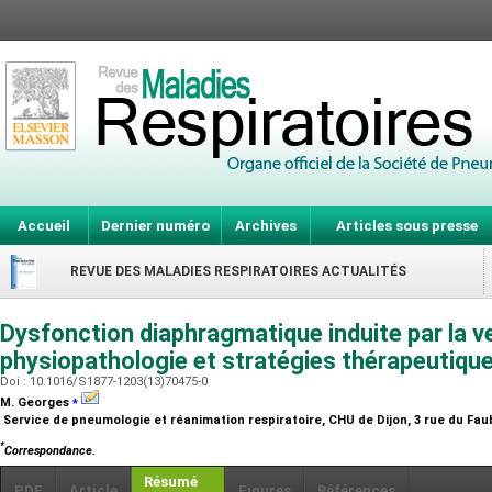
Accueil
Dernier numéro
Archives
Articles sous presse
REVUE DES MALADIES RESPIRATOIRES ACTUALITÉS
Dysfonction diaphragmatique induite par la v
physiopathologie et stratégies thérapeutique
Doi : 10.1016/S1877-1203(13)70475-0
⁎
M. Georges
Service de pneumologie et réanimation respiratoire, CHU de Dijon, 3 rue du Fau
*
Correspondance.
Résumé
PDF
Article
Figures
Références