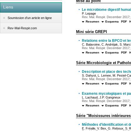
Mise au point
Liens
·
Le microbiome digestif humain
P. Lepage
Rev. Mal. Respir. December 2017; 
Soumission d'un article en ligne
Resumen
Esquema
PDF
Rev-Mal-Respir.com
Mini série GREPI
·
Relations entre la BPCO et l
C. Balavoine, C. Andréjak, S. Mar
Rev. Mal. Respir. December 2017; 
Resumen
Esquema
PDF
Série Microbiologie et Patholo
·
Description et place des tech
S. Dahyot, L. Lemee, M. Pestel-C
Rev. Mal. Respir. December 2017; 
Resumen
Esquema
PDF
·
Examens mycologiques et para
L. Lachaud, J.P. Gangneux
Rev. Mal. Respir. December 2017; 
Resumen
Esquema
PDF
Série "Moisissures intérieures
·
Méthodes d’identification et 
E. Fréalle, V. Bex, G. Reboux, S. 