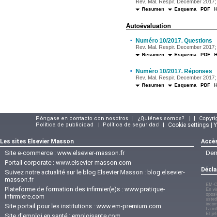
Rev. Mal. Respir. December 2017; 
Resumen
Esquema
PDF
Autoévaluation
·
Numéro 10/2017. Questions
Rev. Mal. Respir. December 2017; 
Resumen
Esquema
PDF
·
Numéro 10/2017. Réponses
Rev. Mal. Respir. December 2017; 
Resumen
Esquema
PDF
Póngase en contacto con nosotros
|
¿Quiénes somos?
|
|
Copyri
Política de publicidad
|
Política de seguridad
|
Cookie settings | 
Les sites Elsevier Masson
Accès
Site e-commerce :
www.elsevier-masson.fr
Der
Portail corporate :
www.elsevier-masson.com
Décla
Suivez notre actualité sur le blog Elsevier Masson :
blog.elsevier-
masson.fr
EM-C
Plateforme de formation des infirmier(e)s :
www.pratique-
En vi
oposi
infirmiere.com
usted
incom
Site portail pour les institutions :
www.em-premium.com
La in
El je
Site d'emploi en santé :
emploisante.com