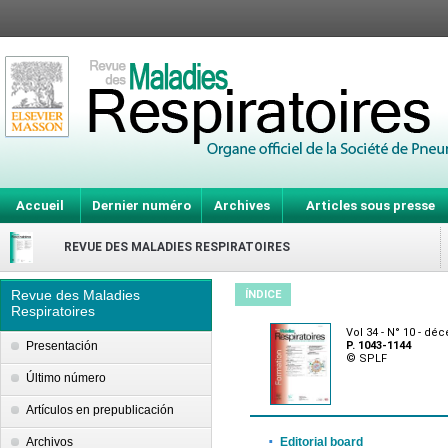
Accueil
Dernier numéro
Archives
Articles sous presse
REVUE DES MALADIES RESPIRATOIRES
Revue des Maladies
ÍNDICE
Respiratoires
Vol 34 - N° 10 - d
Presentación
P. 1043-1144
© SPLF
Último número
Artículos en prepublicación
·
Archivos
Editorial board