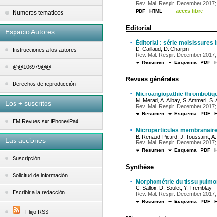
Rev. Mal. Respir. December 2017; 3
accès libre
PDF
HTML
Numeros tematicos
Editorial
Espacio Autores
·
Éditorial : série moisissures 
D. Caillaud, D. Charpin
Instrucciones a los autores
Rev. Mal. Respir. December 2017; 
Resumen
Esquema
PDF
@@106979@@
Revues générales
Derechos de reproducción
·
Microangiopathie thrombotiq
M. Merad, A. Alibay, S. Ammari, S.
Los + suscritos
Rev. Mal. Respir. December 2017; 
Resumen
Esquema
PDF
EM|Revues sur iPhone/iPad
·
Microparticules membranaires
B. Renaud-Picard, J. Toussaint, A. 
Las acciones
Rev. Mal. Respir. December 2017; 
Resumen
Esquema
PDF
Suscripción
Synthèse
Solicitud de información
·
Morphométrie du tissu pulmona
C. Sallon, D. Soulet, Y. Tremblay
Escribir a la redacción
Rev. Mal. Respir. December 2017; 
Resumen
Esquema
PDF
Flujo RSS