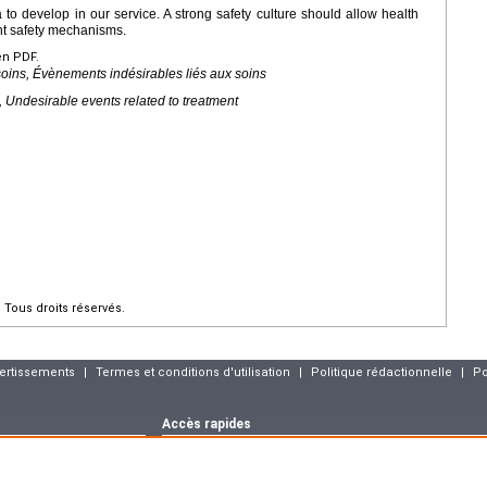
to develop in our service. A strong safety culture should allow health
ent safety mechanisms.
en PDF.
 soins, Évènements indésirables liés aux soins
t, Undesirable events related to treatment
Tous droits réservés.
vertissements
|
Termes et conditions d'utilisation
|
Politique rédactionnelle
|
Po
Accès rapides
Dernier numéro
Archives
Articles sous p
m
Déclaration CNIL