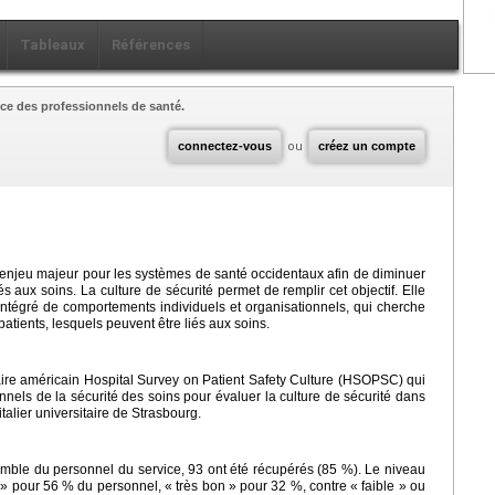
Tableaux
Références
ce des professionnels de santé.
connectez-vous
ou
créez un compte
n enjeu majeur pour les systèmes de santé occidentaux afin de diminuer
aux soins. La culture de sécurité permet de remplir cet objectif. Elle
ntégré de comportements individuels et organisationnels, qui cherche
tients, lesquels peuvent être liés aux soins.
aire américain Hospital Survey on Patient Safety Culture (HSOPSC) qui
nnels de la sécurité des soins pour évaluer la culture de sécurité dans
alier universitaire de Strasbourg.
semble du personnel du service, 93 ont été récupérés (85 %). Le niveau
 » pour 56 % du personnel, « très bon » pour 32 %, contre « faible » ou