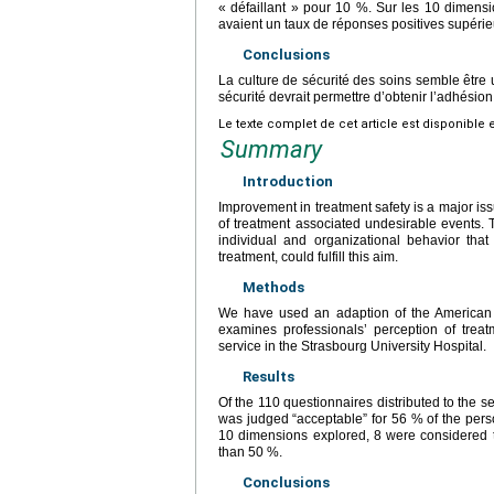
« défaillant » pour 10 %. Sur les 10 dimens
avaient un taux de réponses positives supérie
Conclusions
La culture de sécurité des soins semble être 
sécurité devrait permettre d’obtenir l’adhésio
Le texte complet de cet article est disponible 
Summary
Introduction
Improvement in treatment safety is a major is
of treatment associated undesirable events. T
individual and organizational behavior that
treatment, could fulfill this aim.
Methods
We have used an adaption of the American 
examines professionals’ perception of treatm
service in the Strasbourg University Hospital.
Results
Of the 110 questionnaires distributed to the s
was judged “acceptable” for 56 % of the person
10 dimensions explored, 8 were considered 
than 50 %.
Conclusions