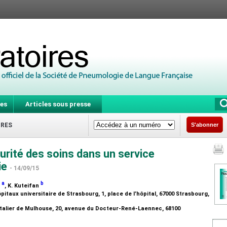
es
Articles sous presse
IRES
S'abonner
urité des soins dans un service
ie
- 14/09/15
a
b
x
, K. Kuteifan
pitaux universitaire de Strasbourg, 1, place de l’hôpital, 67000 Strasbourg,
talier de Mulhouse, 20, avenue du Docteur-René-Laennec, 68100