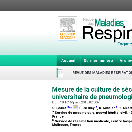
Accueil
Dernier numéro
Archiv
REVUE DES MALADIES RESPIRATO
Mesure de la culture de séc
universitaire de pneumolog
Doi : 10.1016/j.rmr.2015.02.006
a
,
⁎
a
a
C. Leduc
, F. De Blay
, R. Kessler
, E. Quoi
a
Service de pneumologie, nouvel hôpital civil, hô
France
b
Service de réanimation médicale, centre hospi
Mulhouse, France