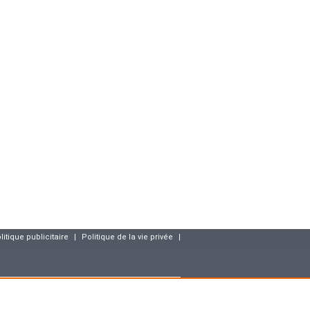
litique publicitaire
|
Politique de la vie privée
|
resse