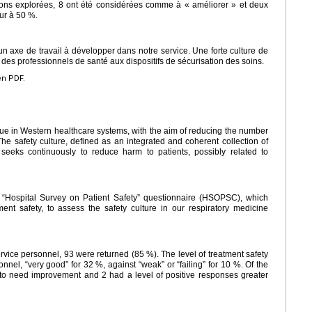
ions explorées, 8 ont été considérées comme à « améliorer » et deux
ur à 50 %.
un axe de travail à développer dans notre service. Une forte culture de
n des professionnels de santé aux dispositifs de sécurisation des soins.
en PDF.
sue in Western healthcare systems, with the aim of reducing the number
he safety culture, defined as an integrated and coherent collection of
 seeks continuously to reduce harm to patients, possibly related to
“Hospital Survey on Patient Safety” questionnaire (HSOPSC), which
ent safety, to assess the safety culture in our respiratory medicine
ervice personnel, 93 were returned (85 %). The level of treatment safety
nel, “very good” for 32 %, against “weak” or “failing” for 10 %. Of the
to need improvement and 2 had a level of positive responses greater