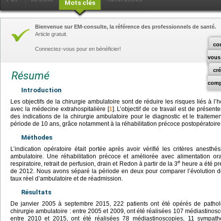
Mots clés
Bienvenue sur EM-consulte, la référence des professionnels de santé.
Article gratuit.
co
Connectez-vous pour en bénéficier!
vous
cr
Résumé
comp
Introduction
Les objectifs de la chirurgie ambulatoire sont de réduire les risques liés à l’ho
avec la médecine extrahospitalière [
1
]. L’objectif de ce travail est de présenter
des indications de la chirurgie ambulatoire pour le diagnostic et le traitem
période de 10 ans, grâce notamment à la réhabilitation précoce postopératoire
Méthodes
L’indication opératoire était portée après avoir vérifié les critères anesthé
ambulatoire. Une réhabilitation précoce et améliorée avec alimentation oral
e
respiratoire, retrait de perfusion, drain et Redon à partir de la 3
heure a été pré
de 2012. Nous avons séparé la période en deux pour comparer l’évolution des
taux réel d’ambulatoire et de réadmission.
Résultats
De janvier 2005 à septembre 2015, 222 patients ont été opérés de pathol
chirurgie ambulatoire : entre 2005 et 2009, ont été réalisées 107 médiastinos
entre 2010 et 2015, ont été réalisées 78 médiastinoscopies, 11 sympath