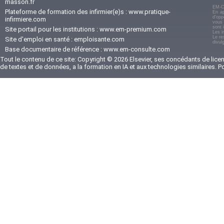
masson.fr
EM-C
Plateforme de formation des infirmier(e)s :
www.pratique-
En ap
d'opp
infirmiere.com
vous 
sont 
Site portail pour les institutions :
www.em-premium.com
Les i
Le re
Site d'emploi en santé :
emploisante.com
divul
Base documentaire de référence :
www.em-consulte.com
Tout le contenu de ce site: Copyright © 2026 Elsevier, ses concédants de licenc
de textes et de données, a la formation en IA et aux technologies similaires. 