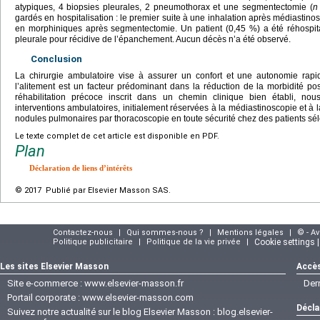
atypiques, 4 biopsies pleurales, 2 pneumothorax et une segmentectomie (
n
gardés en hospitalisation : le premier suite à une inhalation après médiastino
en morphiniques après segmentectomie. Un patient (0,45 %) a été réhospit
pleurale pour récidive de l’épanchement. Aucun décès n’a été observé.
Conclusion
La chirurgie ambulatoire vise à assurer un confort et une autonomie rapi
l’alitement est un facteur prédominant dans la réduction de la morbidité po
réhabilitation précoce inscrit dans un chemin clinique bien établi, no
interventions ambulatoires, initialement réservées à la médiastinoscopie et à l
nodules pulmonaires par thoracoscopie en toute sécurité chez des patients sél
Le texte complet de cet article est disponible en PDF.
Plan
Déclaration de liens d’intérêts
© 2017 Publié par Elsevier Masson SAS.
Contactez-nous
|
Qui sommes-nous ?
|
Mentions légales
|
© - A
Politique publicitaire
|
Politique de la vie privée
|
Cookie settings 
Les sites Elsevier Masson
Accès
Site e-commerce :
www.elsevier-masson.fr
Der
Portail corporate :
www.elsevier-masson.com
Décla
Suivez notre actualité sur le blog Elsevier Masson :
blog.elsevier-