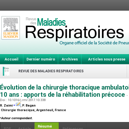
Accueil
Dernier numéro
Archives
Articles sous presse
REVUE DES MALADIES RESPIRATOIRES
Évolution de la chirurgie thoracique ambulato
10 ans : apports de la réhabilitation précoce
-
Doi : 10.1016/j.rmr.2017.10.338
⁎
R. Zaimi
, P. Bagan
Chirurgie thoracique, Argenteuil, France
⁎
Auteur correspondant.
Résumé
PDF
Article
Références