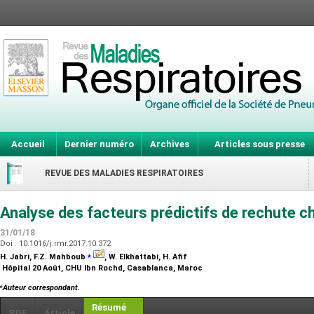
Accueil
Dernier numéro
Archives
Articles sous presse
REVUE DES MALADIES RESPIRATOIRES
Analyse des facteurs prédictifs de rechute 
31/01/18
Doi : 10.1016/j.rmr.2017.10.372
⁎
H. Jabri, F.Z. Mahboub
, W. Elkhattabi, H. Afif
Hôpital 20 Août, CHU Ibn Rochd, Casablanca, Maroc
⁎
Auteur correspondant.
Résumé
PDF
Article