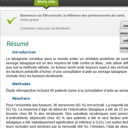
Mots clés
Bienvenue sur EM-consulte, la référence des professionnels de santé.
Article gratuit.
co
Connectez-vous pour en bénéficier!
vous
cr
Résumé
comp
Introduction
Le tabagisme constitue dans le monde entier un véritable problème de sant
sevrage tabagique est un des moyens de lutte contre ce fléau ; elle utilise di
que soit la méthode utilisée, un fumeur sevré reste toujours sujet à des rechute
les facteurs prédictifs d’échec d’une consultation d’aide au sevrage tabagique e
rechute chez les fumeurs récidivants.
Méthodes
Étude rétrospective incluant 45 patients suivis à la consultation d’aide au sev
Résultats
Pour l’ensemble des fumeurs, 36 personnes (81 %) ont rechuté. La majorité de
(51 %). La moyenne d’âge de début de l’intoxication tabagique a été de 22 a
trouvée chez 89 % des récidivants. Des substituts nicotiniques sont presc
d’antécédents dépressifs chez 62 % des patients a été le seul facteur prédi
tabagique a été statistiquement significative (
p
inférieur à 0,01). Les autres fa
leurs rechutes sont dominés par la nervosité (68 %), l’émotion, l’état de str