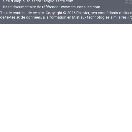
Site d'emploi en santé :
emploisante.com
divul
Base documentaire de référence :
www.em-consulte.com
Tout le contenu de ce site: Copyright © 2026 Elsevier, ses concédants de licenc
de textes et de données, a la formation en IA et aux technologies similaires. 