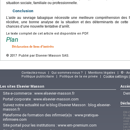
situation sociale, familiale ou professionnelle.
Conclusion
L’aide au sevrage tabagique nécessite une meilleure compréhension des fa
récidive, une bonne analyse de la situation et des déterminants de cette 
chances d’une nouvelle tentative d’arrêt.
Le texte complet de cet article est disponible en PDF.
Plan
Déclaration de liens d’intérêts
© 2017 Publié par Elsevier Masson SAS.
Contactez-nous
|
Qui sommes-nous ?
|
Mentions légales
|
© - A
Politique publicitaire
|
Politique de la vie privée
|
Cookie settings 
Les sites Elsevier Masson
Accès
Site e-commerce :
www.elsevier-masson.fr
Der
Portail corporate :
www.elsevier-masson.com
Décla
Suivez notre actualité sur le blog Elsevier Masson :
blog.elsevier-
masson.fr
EM-C
Plateforme de formation des infirmier(e)s :
www.pratique-
En ap
d'opp
infirmiere.com
vous 
sont 
Site portail pour les institutions :
www.em-premium.com
Les i
Le re