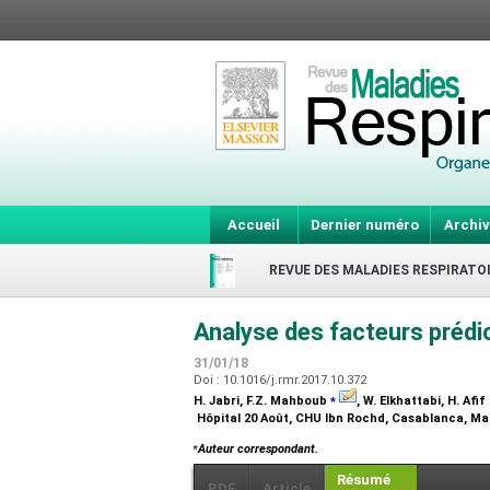
Accueil
Dernier numéro
Archiv
REVUE DES MALADIES RESPIRATO
Analyse des facteurs prédi
31/01/18
Doi : 10.1016/j.rmr.2017.10.372
⁎
H. Jabri, F.Z. Mahboub
, W. Elkhattabi, H. Afif
Hôpital 20 Août, CHU Ibn Rochd, Casablanca, M
⁎
Auteur correspondant.
Résumé
PDF
Article