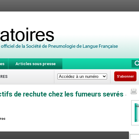
es
Articles sous presse
IRES
S'abonner
ctifs de rechute chez les fumeurs sevrés
-
aroc