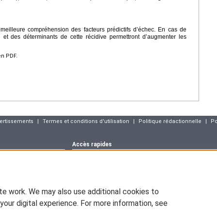
meilleure compréhension des facteurs prédictifs d’échec. En cas de
n et des déterminants de cette récidive permettront d’augmenter les
en PDF.
vertissements
|
Termes et conditions d'utilisation
|
Politique rédactionnelle
|
Po
Accès rapides
Dernier numéro
Archives
Articles sous p
m
Déclaration CNIL
asson :
blog.elsevier-
EM-CONSULTE.COM est déclaré à la CNIL, déclaration n° 1286925.
te work. We may also use additional cookies to
ww.pratique-
En application de la loi nº78-17 du 6 janvier 1978 relative à l'infor
d'opposition (art.26 de la loi), d'accès (art.34 à 38 de la loi), et de r
your digital experience. For more information, see
vous pouvez exiger que soient rectifiées, complétées, clarifiées, 
sont inexactes, incomplètes, équivoques, périmées ou dont la collecte o
emium.com
Les informations personnelles concernant les visiteurs de notre site, y
Le responsable du site s'engage sur l'honneur à respecter les conditi