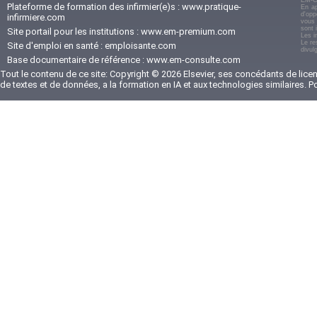
Plateforme de formation des infirmier(e)s :
www.pratique-
En ap
d'opp
infirmiere.com
vous 
sont 
Site portail pour les institutions :
www.em-premium.com
Les i
Le re
Site d'emploi en santé :
emploisante.com
divul
Base documentaire de référence :
www.em-consulte.com
Tout le contenu de ce site: Copyright © 2026 Elsevier, ses concédants de licenc
de textes et de données, a la formation en IA et aux technologies similaires. 