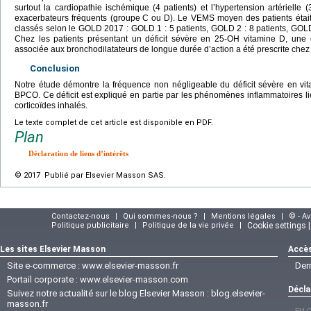
surtout la cardiopathie ischémique (4 patients) et l’hypertension artérielle (
exacerbateurs fréquents (groupe
C ou D). Le VEMS moyen des patients étai
classés selon le GOLD 2017 : GOLD 1 : 5 patients, GOLD 2 : 8 patients, GOLD 
Chez les patients présentant un déficit sévère en 25-OH vitamine D, une c
associée aux bronchodilatateurs de longue durée d’action a été prescrite chez 
Conclusion
Notre étude démontre la fréquence non négligeable du déficit sévère en vit
BPCO. Ce déficit est expliqué en partie par les phénomènes inflammatoires lié
corticoïdes inhalés.
Le texte complet de cet article est disponible en PDF.
Plan
Déclaration de liens d’intérêts
© 2017 Publié par Elsevier Masson SAS.
Contactez-nous
|
Qui sommes-nous ?
|
Mentions légales
|
© - A
Politique publicitaire
|
Politique de la vie privée
|
Cookie settings 
Les sites Elsevier Masson
Accès
Site e-commerce :
www.elsevier-masson.fr
Der
Portail corporate :
www.elsevier-masson.com
Décla
Suivez notre actualité sur le blog Elsevier Masson :
blog.elsevier-
masson.fr
EM-C