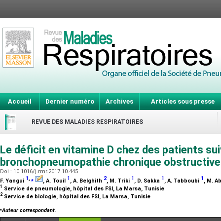
Accueil
Dernier numéro
Archives
Articles sous presse
REVUE DES MALADIES RESPIRATOIRES
Le déficit en vitamine D chez des patients sui
bronchopneumopathie chronique obstructiv
Doi : 10.1016/j.rmr.2017.10.445
1
,
⁎
1
2
1
1
1
F. Yangui
, A. Touil
, A. Belghith
, M. Triki
, D. Sakka
, A. Tabboubi
, M. 
1
Service de pneumologie, hôpital des FSI, La Marsa, Tunisie
2
Service de biologie, hôpital des FSI, La Marsa, Tunisie
⁎
Auteur correspondant.