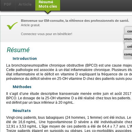
Résumé
PDF
Article
Mots clés
Bienvenue sur EM-consulte, la référence des professionnels de santé.
Article gratuit.
co
Connectez-vous pour en bénéficier!
vous
cr
Résumé
comp
Introduction
La bronchopneumopathie chronique obstructive (BPCO) est une cause majeu
Cette pathologie est associée à un état inflammatoire chronique. Plusieurs étu
état inflammatoire et le déficit en vitamine D expliquant la fréquence de ce d
prévalence du déficit sévère en 25-OH vitamine D chez des patients suivis po
Méthodes
Il s’agit d’une étude descriptive transversale menée entre juin et août 2017
BPCO. Le dosage de la 25-OH vitamine D a été réalisé chez tous les patients.
est définit par un taux inférieur à 20
ng/mL.
Résultats
Vingt-cinq patients, tous tabagiques (24 hommes, 1 femme) ont été inclus. L
été de 16,6
ng/mL. Une hypovitaminose D sévère a été individualisée che
12,91
±
3,53
ng/mL. L’âge moyen de ces patients a été de 64,4
±
7,7 ans. L’
Treize patients étaient en surpoids ou obèses. Les co-morbidités associée