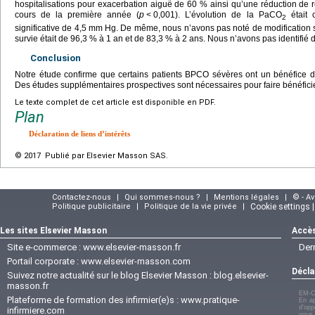
hospitalisations pour exacerbation aiguë de 60 % ainsi qu’une réduction de 
cours de la première année (
p
<
0,001). L’évolution de la PaCO
était 
2
significative de 4,5
mm Hg. De même, nous n’avons pas noté de modification s
survie était de 96,3 % à 1 an et de 83,3 % à 2 ans. Nous n’avons pas identifié d
Conclusion
Notre étude confirme que certains patients BPCO sévères ont un bénéfice de
Des études supplémentaires prospectives sont nécessaires pour faire bénéficie
Le texte complet de cet article est disponible en PDF.
Plan
Déclaration de liens d’intérêts
© 2017 Publié par Elsevier Masson SAS.
Contactez-nous
|
Qui sommes-nous ?
|
Mentions légales
|
© - A
Politique publicitaire
|
Politique de la vie privée
|
Cookie settings 
Les sites Elsevier Masson
Accès
Site e-commerce :
www.elsevier-masson.fr
Der
Portail corporate :
www.elsevier-masson.com
Décla
Suivez notre actualité sur le blog Elsevier Masson :
blog.elsevier-
masson.fr
EM-C
Plateforme de formation des infirmier(e)s :
www.pratique-
En ap
d'opp
infirmiere.com
vous 