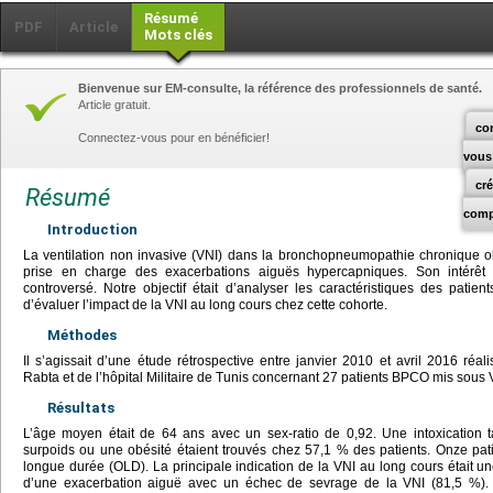
Résumé
PDF
Article
Mots clés
Bienvenue sur EM-consulte, la référence des professionnels de santé.
Article gratuit.
co
Connectez-vous pour en bénéficier!
vous
cr
Résumé
comp
Introduction
La ventilation non invasive (VNI) dans la bronchopneumopathie chronique o
prise en charge des exacerbations aiguës hypercapniques. Son intérêt 
controversé. Notre objectif était d’analyser les caractéristiques des pat
d’évaluer l’impact de la VNI au long cours chez cette cohorte.
Méthodes
Il s’agissait d’une étude rétrospective entre janvier 2010 et avril 2016 ré
Rabta et de l’hôpital Militaire de Tunis concernant 27 patients BPCO mis sous 
Résultats
L’âge moyen était de 64 ans avec un sex-ratio de 0,92. Une intoxication
surpoids ou une obésité étaient trouvés chez 57,1 % des patients. Onze pat
longue durée (OLD). La principale indication de la VNI au long cours était 
d’une exacerbation aiguë avec un échec de sevrage de la VNI (81,5 %).