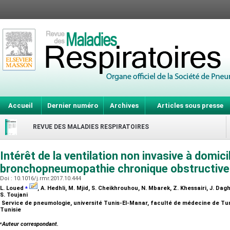
Accueil
Dernier numéro
Archives
Articles sous presse
REVUE DES MALADIES RESPIRATOIRES
Intérêt de la ventilation non invasive à domici
bronchopneumopathie chronique obstructiv
Doi : 10.1016/j.rmr.2017.10.444
⁎
L. Loued
, A. Hedhli, M. Mjid, S. Cheikhrouhou, N. Mbarek, Z. Khessairi, J. Dagh
S. Toujani
Service de pneumologie, université Tunis-El-Manar, faculté de médecine de Tun
Tunisie
⁎
Auteur correspondant.