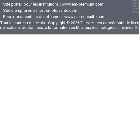
sont 
Site portail pour les institutions :
www.em-premium.com
Les i
Le re
Site d'emploi en santé :
emploisante.com
divul
Base documentaire de référence :
www.em-consulte.com
Tout le contenu de ce site: Copyright © 2026 Elsevier, ses concédants de licenc
de textes et de données, a la formation en IA et aux technologies similaires. 