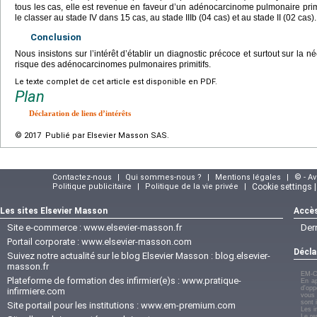
tous les cas, elle est revenue en faveur d’un adénocarcinome pulmonaire primit
le classer au stade IV dans 15 cas, au stade IIIb (04 cas) et au stade II (02 cas).
Conclusion
Nous insistons sur l’intérêt d’établir un diagnostic précoce et surtout sur la né
risque des adénocarcinomes pulmonaires primitifs.
Le texte complet de cet article est disponible en PDF.
Plan
Déclaration de liens d’intérêts
© 2017 Publié par Elsevier Masson SAS.
Contactez-nous
|
Qui sommes-nous ?
|
Mentions légales
|
© - A
Politique publicitaire
|
Politique de la vie privée
|
Cookie settings 
Les sites Elsevier Masson
Accès
Site e-commerce :
www.elsevier-masson.fr
Der
Portail corporate :
www.elsevier-masson.com
Décla
Suivez notre actualité sur le blog Elsevier Masson :
blog.elsevier-
masson.fr
EM-C
Plateforme de formation des infirmier(e)s :
www.pratique-
En ap
d'opp
infirmiere.com
vous 
sont 
Site portail pour les institutions :
www.em-premium.com
Les i
Le re