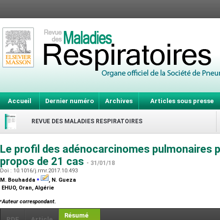
Accueil
Dernier numéro
Archives
Articles sous presse
REVUE DES MALADIES RESPIRATOIRES
Le profil des adénocarcinomes pulmonaires pr
propos de 21 cas
- 31/01/18
Doi : 10.1016/j.rmr.2017.10.493
⁎
M. Bouhadda
, N. Gueza
EHUO, Oran, Algérie
⁎
Auteur correspondant.
Résumé
PDF
Article