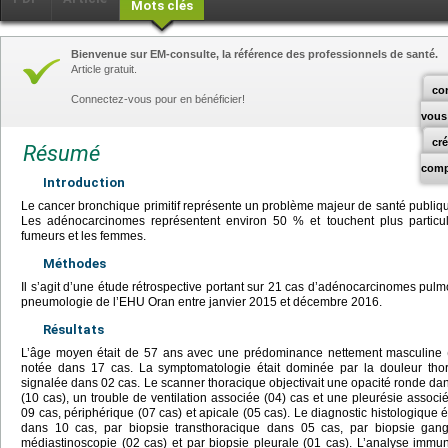
Mots clés
Bienvenue sur EM-consulte, la référence des professionnels de santé.
Article gratuit.
co
Connectez-vous pour en bénéficier!
vous
cr
Résumé
comp
Introduction
Le cancer bronchique primitif représente un problème majeur de santé publique
Les adénocarcinomes représentent environ 50 % et touchent plus particul
fumeurs et les femmes.
Méthodes
Il s’agit d’une étude rétrospective portant sur 21 cas d’adénocarcinomes pulmo
pneumologie de l’EHU Oran entre janvier 2015 et décembre 2016.
Résultats
L’âge moyen était de 57 ans avec une prédominance nettement masculine (1
notée dans 17 cas. La symptomatologie était dominée par la douleur thora
signalée dans 02 cas. Le scanner thoracique objectivait une opacité ronde da
(10 cas), un trouble de ventilation associée (04) cas et une pleurésie associé
09 cas, périphérique (07 cas) et apicale (05 cas). Le diagnostic histologique 
dans 10 cas, par biopsie transthoracique dans 05 cas, par biopsie gangl
médiastinoscopie (02 cas) et par biopsie pleurale (01 cas). L’analyse immun