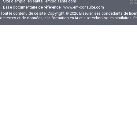
Site d'emploi en santé :
emploisante.com
divul
Base documentaire de référence :
www.em-consulte.com
Tout le contenu de ce site: Copyright © 2026 Elsevier, ses concédants de licenc
de textes et de données, a la formation en IA et aux technologies similaires. 