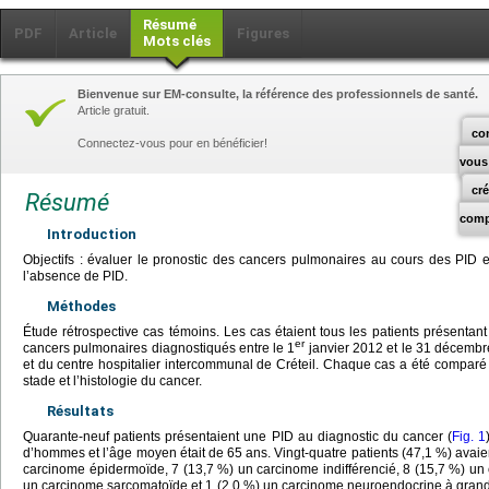
Résumé
PDF
Article
Figures
Mots clés
Bienvenue sur EM-consulte, la référence des professionnels de santé.
Article gratuit.
co
Connectez-vous pour en bénéficier!
vous
cr
Résumé
comp
Introduction
Objectifs : évaluer le pronostic des cancers pulmonaires au cours des PID 
l’absence de PID.
Méthodes
Étude rétrospective cas témoins. Les cas étaient tous les patients présenta
er
cancers pulmonaires diagnostiqués entre le 1
janvier 2012 et le 31 décembre
et du centre hospitalier intercommunal de Créteil. Chaque cas a été comparé à
stade et l’histologie du cancer.
Résultats
Quarante-neuf patients présentaient une PID au diagnostic du cancer (
Fig. 1
d’hommes et l’âge moyen était de 65 ans. Vingt-quatre patients (47,1 %) ava
carcinome épidermoïde, 7 (13,7 %) un carcinome indifférencié, 8 (15,7 %) un c
un carcinome sarcomatoïde et 1 (2,0 %) un carcinome neuroendocrine à gran