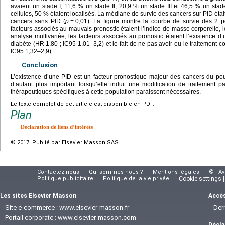
avaient un stade I, 11,6 % un stade II, 20,9 % un stade III et 46,5 % un stad
cellules, 50 % étaient localisés. La médiane de survie des cancers sur PID étai
cancers sans PID (
p
=
0,01). La figure montre la courbe de survie des 2 p
facteurs associés au mauvais pronostic étaient l’indice de masse corporelle, l
analyse multivariée, les facteurs associés au pronostic étaient l’existence d
diabète (HR 1,80 ; IC95 1,01–3,2) et le fait de ne pas avoir eu le traitement 
IC95 1,32–2,9).
Conclusion
L’existence d’une PID est un facteur pronostique majeur des cancers du po
d’autant plus important lorsqu’elle induit une modification de traitement 
thérapeutiques spécifiques à cette population paraissent nécessaires.
Le texte complet de cet article est disponible en PDF.
Plan
Déclaration de liens d’intérêts
© 2017 Publié par Elsevier Masson SAS.
Contactez-nous
|
Qui sommes-nous ?
|
Mentions légales
|
© - A
Politique publicitaire
|
Politique de la vie privée
|
Cookie settings 
Les sites Elsevier Masson
Accès
Site e-commerce :
www.elsevier-masson.fr
Der
Portail corporate :
www.elsevier-masson.com
Décla