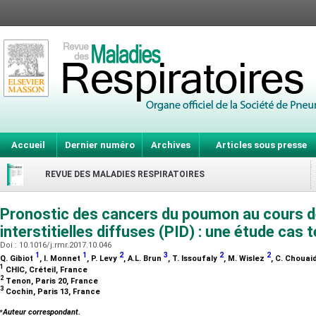
Accueil
Dernier numéro
Archives
Articles sous presse
REVUE DES MALADIES RESPIRATOIRES
Pronostic des cancers du poumon au cours 
interstitielles diffuses (PID) : une étude cas
Doi : 10.1016/j.rmr.2017.10.046
1
1
2
3
2
2
Q. Gibiot
, I. Monnet
, P. Levy
, A.L. Brun
, T. Issoufaly
, M. Wislez
, C. Chouai
1
CHIC, Créteil, France
2
Tenon, Paris 20, France
3
Cochin, Paris 13, France
⁎
Auteur correspondant.