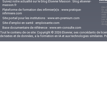
Suivez notre actualité sur le blog Elsevier Masson :
blog.elsevier-
masson.fr
EM-C
Plateforme de formation des infirmier(e)s :
www.pratique-
En ap
d'opp
infirmiere.com
vous 
sont 
Site portail pour les institutions :
www.em-premium.com
Les i
Le re
Site d'emploi en santé :
emploisante.com
divul
Base documentaire de référence :
www.em-consulte.com
Tout le contenu de ce site: Copyright © 2026 Elsevier, ses concédants de licenc
de textes et de données, a la formation en IA et aux technologies similaires. 