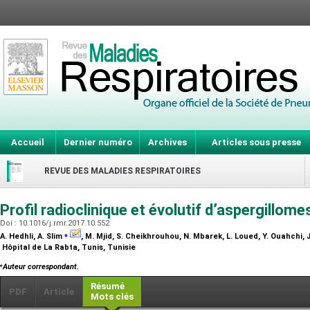
Accueil
Dernier numéro
Archives
Articles sous presse
REVUE DES MALADIES RESPIRATOIRES
Profil radioclinique et évolutif d’aspergillo
Doi : 10.1016/j.rmr.2017.10.552
⁎
A. Hedhli, A. Slim
, M. Mjid, S. Cheikhrouhou, N. Mbarek, L. Loued, Y. Ouahchi, J.
Hôpital de La Rabta, Tunis, Tunisie
⁎
Auteur correspondant.
Résumé
PDF
Article
Mots clés