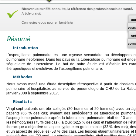
Bienvenue sur EM-consulte, la référence des professionnels de santé.
Article gratuit.
co
Connectez-vous pour en bénéficier!
vous
cr
Résumé
comp
Introduction
L’aspergillome pulmonaire est une mycose secondaire au développement 
pulmonaire néoformée. Dans les pays où la tuberculose pulmonaire est endémi
séquellaire de tuberculose. Le but de notre étude est d’établir les carac
thérapeutiques et évolutives de l’aspergillome pulmonaire.
Méthodes
Nous avons mené une étude descriptive rétrospective à partir de dossiers d
pulmonaire et hospitalisés au service de pneumologie du CHU de La Rabta
janvier 2000 à septembre 2017.
Résultats
Vingt-sept patients ont été colligés (20 hommes et 20 femmes) avec un â
patients (66 % des cas) avaient des antécédents de tuberculose pulmon
l’aspergillome pulmonaire après la tuberculose pulmonaire était de 13 ans.
les hémoptysies (75 % des cas), la toux (62,5 % des cas) et l’altération de l’ét
thoracique a objectivé un aspect typique en grelot mobile (33 % des cas), d
et un aspect de séquelles (53 % des cas). Les lésions étaient unilatérales et 