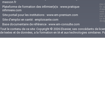
masson.fr
EM-C
Plateforme de formation des infirmier(e)s :
www.pratique-
En ap
d'opp
infirmiere.com
vous 
sont 
Site portail pour les institutions :
www.em-premium.com
Les i
Le re
Site d'emploi en santé :
emploisante.com
divul
Base documentaire de référence :
www.em-consulte.com
Tout le contenu de ce site: Copyright © 2026 Elsevier, ses concédants de licenc
de textes et de données, a la formation en IA et aux technologies similaires. 