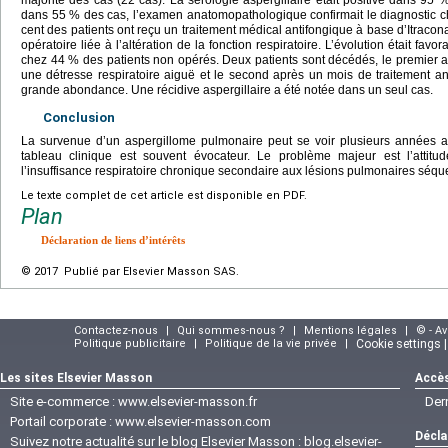
majorité des cas (22 cas). La sérologie aspergillaire était positive dans 95 
dans 55 % des cas, l’examen anatomopathologique confirmait le diagnostic ch
cent des patients ont reçu un traitement médical antifongique à base d’Itracon
opératoire liée à l’altération de la fonction respiratoire. L’évolution était fa
chez 44 % des patients non opérés. Deux patients sont décédés, le premier a
une détresse respiratoire aiguë et le second après un mois de traitement a
grande abondance. Une récidive aspergillaire a été notée dans un seul cas.
Conclusion
La survenue d’un aspergillome pulmonaire peut se voir plusieurs années 
tableau clinique est souvent évocateur. Le problème majeur est l’attitu
l’insuffisance respiratoire chronique secondaire aux lésions pulmonaires séque
Le texte complet de cet article est disponible en PDF.
Plan
Déclaration de liens d’intérêts
© 2017 Publié par Elsevier Masson SAS.
Contactez-nous
|
Qui sommes-nous ?
|
Mentions légales
|
© - A
Politique publicitaire
|
Politique de la vie privée
|
Cookie settings 
Les sites Elsevier Masson
Accès
Site e-commerce :
www.elsevier-masson.fr
Der
Portail corporate :
www.elsevier-masson.com
Décla
Suivez notre actualité sur le blog Elsevier Masson :
blog.elsevier-