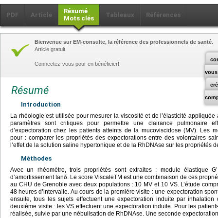
Résumé
PDF
Article
Tableaux
Références
Mots clés
Bienvenue sur EM-consulte, la référence des professionnels de santé.
Article gratuit.
co
Connectez-vous pour en bénéficier!
vous
cr
Résumé
comp
Introduction
La rhéologie est utilisée pour mesurer la viscosité et de l’élasticité appliqué
paramètres sont critiques pour permettre une clairance pulmonaire eff
d’expectoration chez les patients atteints de la mucoviscidose (MV). Les m
pour : comparer les propriétés des expectorations entre des volontaires sai
l’effet de la solution saline hypertonique et de la RhDNAse sur les propriétés 
Méthodes
Avec un rhéomètre, trois propriétés sont extraites : module élastique G
d’amortissement tanδ. Le score ViscaleTM est une combinaison de ces proprié
au CHU de Grenoble avec deux populations : 10 MV et 10 VS. L’étude compre
48
heures d’intervalle. Au cours de la première visite : une expectoration spon
ensuite, tous les sujets effectuent une expectoration induite par inhalation
deuxième visite : les VS effectuent une expectoration induite. Pour les patien
réalisée, suivie par une nébulisation de RhDNAse. Une seconde expectoration 