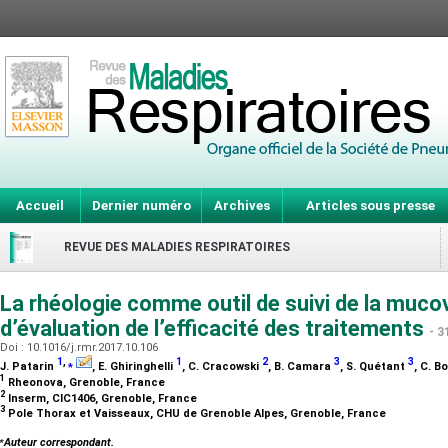
Accueil
Dernier numéro
Archives
Articles sous presse
REVUE DES MALADIES RESPIRATOIRES
La rhéologie comme outil de suivi de la muco
d’évaluation de l’efficacité des traitements
- 3
Doi : 10.1016/j.rmr.2017.10.106
1
,
⁎
1
2
3
3
J. Patarin
, E. Ghiringhelli
, C. Cracowski
, B. Camara
, S. Quétant
, C. B
1
Rheonova, Grenoble, France
2
Inserm, CIC1406, Grenoble, France
3
Pole Thorax et Vaisseaux, CHU de Grenoble Alpes, Grenoble, France
⁎
Auteur correspondant.