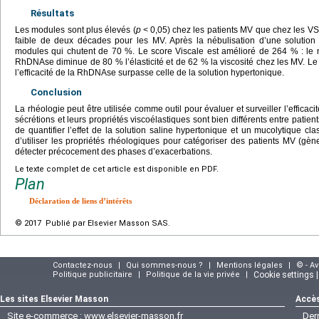
Résultats
Les modules sont plus élevés (
p
<
0,05) chez les patients MV que chez les VS
faible de deux décades pour les MV. Après la nébulisation d’une solution
modules qui chutent de 70 %. Le score Viscale est amélioré de 264 % : le mu
RhDNAse diminue de 80 % l’élasticité et de 62 % la viscosité chez les MV. Le
l’efficacité de la RhDNAse surpasse celle de la solution hypertonique.
Conclusion
La rhéologie peut être utilisée comme outil pour évaluer et surveiller l’efficaci
sécrétions et leurs propriétés viscoélastiques sont bien différents entre patie
de quantifier l’effet de la solution saline hypertonique et un mucolytique c
d’utiliser les propriétés rhéologiques pour catégoriser des patients MV (g
détecter précocement des phases d’exacerbations.
Le texte complet de cet article est disponible en PDF.
Plan
Déclaration de liens d’intérêts
© 2017 Publié par Elsevier Masson SAS.
Contactez-nous
|
Qui sommes-nous ?
|
Mentions légales
|
© - A
Politique publicitaire
|
Politique de la vie privée
|
Cookie settings 
Les sites Elsevier Masson
Accès
Site e-commerce :
www.elsevier-masson.fr
Der