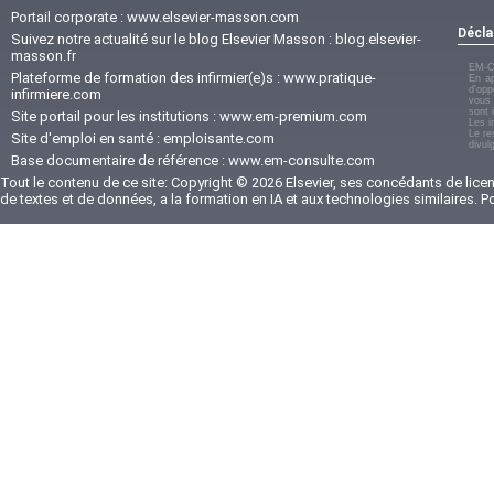
Portail corporate :
www.elsevier-masson.com
Décla
Suivez notre actualité sur le blog Elsevier Masson :
blog.elsevier-
masson.fr
EM-C
Plateforme de formation des infirmier(e)s :
www.pratique-
En ap
d'opp
infirmiere.com
vous 
sont 
Site portail pour les institutions :
www.em-premium.com
Les i
Le re
Site d'emploi en santé :
emploisante.com
divul
Base documentaire de référence :
www.em-consulte.com
Tout le contenu de ce site: Copyright © 2026 Elsevier, ses concédants de licenc
de textes et de données, a la formation en IA et aux technologies similaires. 