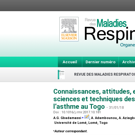
Accueil
Dernier numéro
Archiv
REVUE DES MALADIES RESPIRATO
Connaissances, attitudes, e
sciences et techniques des 
l’asthme au Togo
- 31/01/18
Doi : 10.1016/j.rmr.2017.10.181
⁎
A.G. Gbadamassi
, A. Adambounou, A. Aziagbe,
Université de Lomé, Lomé, Togo
⁎
Auteur correspondant.