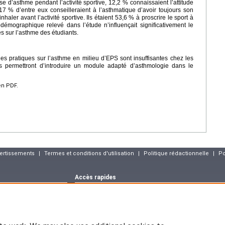
e d’asthme pendant l’activité sportive, 12,2 % connaissaient l’attitude
7 % d’entre eux conseilleraient à l’asthmatique d’avoir toujours son
haler avant l’activité sportive. Ils étaient 53,6 % à proscrire le sport à
démographique relevé dans l’étude n’influençait significativement le
s sur l’asthme des étudiants.
les pratiques sur l’asthme en milieu d’EPS sont insuffisantes chez les
permettront d’introduire un module adapté d’asthmologie dans le
en PDF.
vertissements
|
Termes et conditions d'utilisation
|
Politique rédactionnelle
|
Po
Accès rapides
Dernier numéro
Archives
Articles sous p
m
Déclaration CNIL
asson :
blog.elsevier-
EM-CONSULTE.COM est déclaré à la CNIL, déclaration n° 1286925.