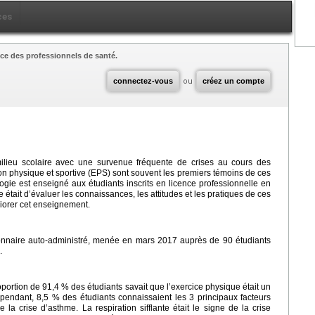
ces
ce des professionnels de santé.
connectez-vous
ou
créez un compte
ilieu scolaire avec une survenue fréquente de crises au cours des
ion physique et sportive (EPS) sont souvent les premiers témoins de ces
gie est enseigné aux étudiants inscrits en licence professionnelle en
 était d’évaluer les connaissances, les attitudes et les pratiques de ces
liorer cet enseignement.
tionnaire auto-administré, menée en mars 2017 auprès de 90 étudiants
.
oportion de 91,4 % des étudiants savait que l’exercice physique était un
pendant, 8,5 % des étudiants connaissaient les 3 principaux facteurs
a crise d’asthme. La respiration sifflante était le signe de la crise