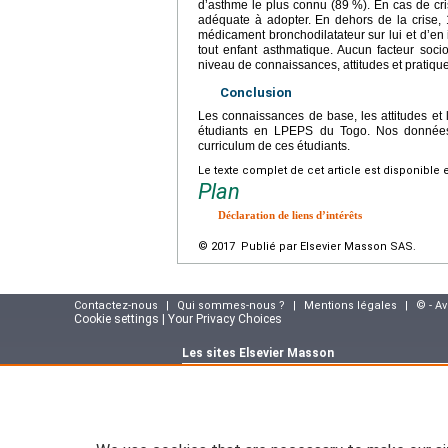
d’asthme le plus connu (89 %). En cas de cris
adéquate à adopter. En dehors de la crise, 1
médicament bronchodilatateur sur lui et d’en in
tout enfant asthmatique. Aucun facteur socio
niveau de connaissances, attitudes et pratique
Conclusion
Les connaissances de base, les attitudes et 
étudiants en LPEPS du Togo. Nos données 
curriculum de ces étudiants.
Le texte complet de cet article est disponible 
Plan
Déclaration de liens d’intérêts
© 2017 Publié par Elsevier Masson SAS.
Contactez-nous
|
Qui sommes-nous ?
|
Mentions légales
|
© - A
Cookie settings | Your Privacy Choices
Les sites Elsevier Masson
Site e-commerce :
www.elsevier-masson.fr
Portail corporate :
www.elsevier-masson.co
Suivez notre actualité sur le blog Elsevier M
masson.fr