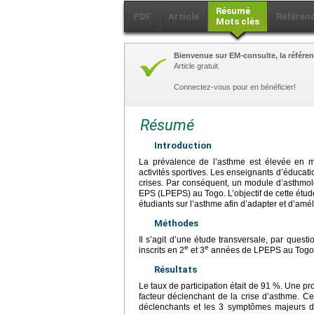
Résumé
PDF
Article
Référen
Mots clés
Bienvenue sur EM-consulte, la référen
Article gratuit.
Connectez-vous pour en bénéficier!
Résumé
Introduction
La prévalence de l’asthme est élevée en m
activités sportives. Les enseignants d’éducat
crises. Par conséquent, un module d’asthmolo
EPS (LPEPS) au Togo. L’objectif de cette étude
étudiants sur l’asthme afin d’adapter et d’amé
Méthodes
Il s’agit d’une étude transversale, par ques
e
e
inscrits en 2
et 3
années de LPEPS au Togo
Résultats
Le taux de participation était de 91 %. Une pr
facteur déclenchant de la crise d’asthme. Ce
déclenchants et les 3 symptômes majeurs de l