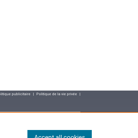
litique publicitaire
|
Politique de la vie privée
|
resse
Accept all cookies