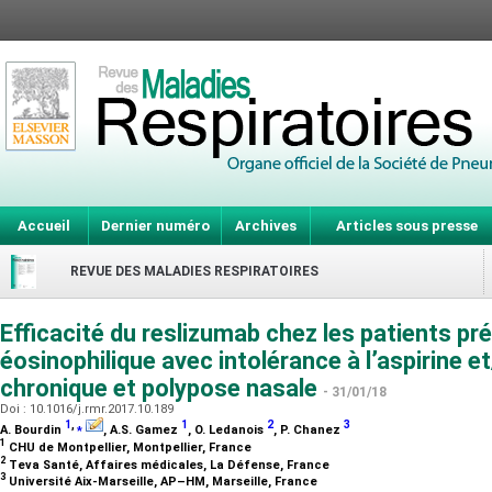
Accueil
Dernier numéro
Archives
Articles sous presse
REVUE DES MALADIES RESPIRATOIRES
Efficacité du reslizumab chez les patients p
éosinophilique avec intolérance à l’aspirine e
chronique et polypose nasale
- 31/01/18
Doi : 10.1016/j.rmr.2017.10.189
1
,
⁎
1
2
3
A. Bourdin
, A.S. Gamez
, O. Ledanois
, P. Chanez
1
CHU de Montpellier, Montpellier, France
2
Teva Santé, Affaires médicales, La Défense, France
3
Université Aix-Marseille, AP–HM, Marseille, France