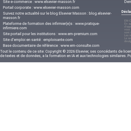
Site e-commerce :
www.elsevier-masson.fr
Der
Portail corporate :
www.elsevier-masson.com
Décla
Suivez notre actualité sur le blog Elsevier Masson :
blog.elsevier-
masson.fr
EM-C
Plateforme de formation des infirmier(e)s :
www.pratique-
En ap
d'opp
infirmiere.com
vous 
sont 
Site portail pour les institutions :
www.em-premium.com
Les i
Le re
Site d'emploi en santé :
emploisante.com
divul
Base documentaire de référence :
www.em-consulte.com
Tout le contenu de ce site: Copyright © 2026 Elsevier, ses concédants de licenc
de textes et de données, a la formation en IA et aux technologies similaires. 