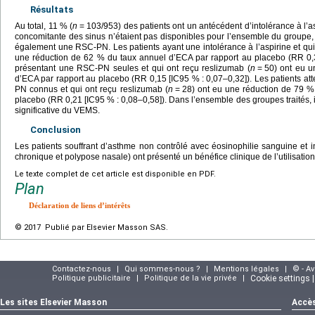
Résultats
Au total, 11 % (
n
=
103/953) des patients ont un antécédent d’intolérance à l’a
concomitante des sinus n’étaient pas disponibles pour l’ensemble du groupe,
également une RSC-PN. Les patients ayant une intolérance à l’aspirine et qui 
une réduction de 62 % du taux annuel d’ECA par rapport au placebo (RR 0,3
présentant une RSC-PN seules et qui ont reçu reslizumab (
n
=
50) ont eu u
d’ECA par rapport au placebo (RR 0,15 [IC95 % : 0,07–0,32]). Les patients atte
PN connus et qui ont reçu reslizumab (
n
=
28) ont eu une réduction de 79 %
placebo (RR 0,21 [IC95 % : 0,08–0,58]). Dans l’ensemble des groupes traités, i
significative du VEMS.
Conclusion
Les patients souffrant d’asthme non contrôlé avec éosinophilie sanguine et in
chronique et polypose nasale) ont présenté un bénéfice clinique de l’utilisatio
Le texte complet de cet article est disponible en PDF.
Plan
Déclaration de liens d’intérêts
© 2017 Publié par Elsevier Masson SAS.
Contactez-nous
|
Qui sommes-nous ?
|
Mentions légales
|
© - A
Politique publicitaire
|
Politique de la vie privée
|
Cookie settings 
Les sites Elsevier Masson
Accès