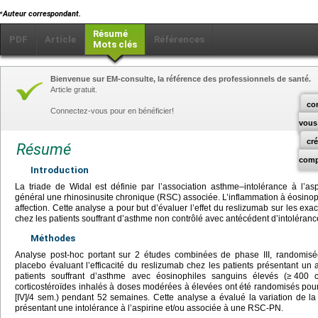
⁎
Auteur correspondant.
Résumé
PDF
Article
Références
Mots clés
Bienvenue sur EM-consulte, la référence des professionnels de santé.
Article gratuit.
co
Connectez-vous pour en bénéficier!
vous
cr
Résumé
comp
Introduction
La triade de Widal est définie par l’association asthme–intolérance à l’a
général une rhinosinusite chronique (RSC) associée. L’inflammation à éosinoph
affection. Cette analyse a pour but d’évaluer l’effet du reslizumab sur les ex
chez les patients souffrant d’asthme non contrôlé avec antécédent d’intolérance
Méthodes
Analyse post-hoc portant sur 2 études combinées de phase III, randomisée
placebo évaluant l’efficacité du reslizumab chez les patients présentant un
patients souffrant d’asthme avec éosinophiles sanguins élevés (≥
400 c
corticostéroïdes inhalés à doses modérées à élevées ont été randomisés pour
[IV]/4 sem.) pendant 52 semaines. Cette analyse a évalué la variation de l
présentant une intolérance à l’aspirine et/ou associée à une RSC-PN.