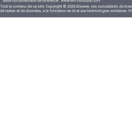
Base documentaire de référence :
www.em-consulte.com
Tout le contenu de ce site: Copyright © 2026 Elsevier, ses concédants de licenc
de textes et de données, a la formation en IA et aux technologies similaires. 