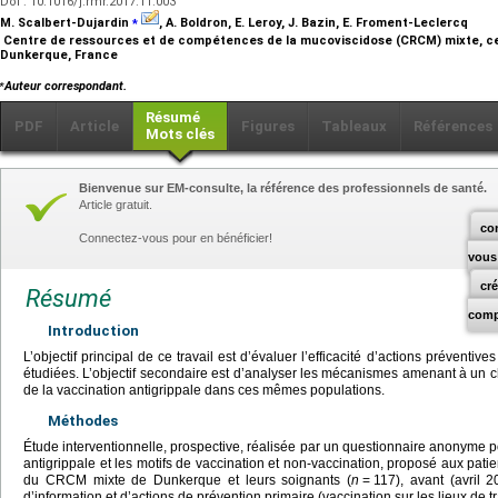
Doi : 10.1016/j.rmr.2017.11.003
⁎
M. Scalbert-Dujardin
, A. Boldron, E. Leroy, J. Bazin, E. Froment-Leclercq
Centre de ressources et de compétences de la mucoviscidose (CRCM) mixte, ce
Dunkerque, France
⁎
Auteur correspondant.
Résumé
PDF
Article
Figures
Tableaux
Références
Mots clés
Bienvenue sur EM-consulte, la référence des professionnels de santé.
Article gratuit.
co
Connectez-vous pour en bénéficier!
vous
cr
Résumé
comp
Introduction
L’objectif principal de ce travail est d’évaluer l’efficacité d’actions préventiv
étudiées. L’objectif secondaire est d’analyser les mécanismes amenant à un
de la vaccination antigrippale dans ces mêmes populations.
Méthodes
Étude interventionnelle, prospective, réalisée par un questionnaire anonyme po
antigrippale et les motifs de vaccination et non-vaccination, proposé aux pati
du CRCM mixte de Dunkerque et leurs soignants (
n
=
117), avant (avril 
d’information et d’actions de prévention primaire (vaccination sur les lieux de tr