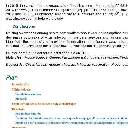
In 2015, the vaccination coverage rate of health care workers rose to 65.63%, 
2
2014 (27.55%). This difference is significant (χ
[1]
=
29.17,
P
<
0.0001). Howev
2
2014 and 2015 was observed among patients (children and adults) (χ
[1]
=
was already optimal before the study.
Conclusions
Raising awareness among health care workers about vaccination against infl
decreases outbreaks of virus infection in the care services and among pat
identified: the necessity of providing information on influenza vaccinatio
vaccination access and the attitude towards vaccination of supervisory staff (he
Le texte complet de cet article est disponible en PDF.
Mots clés :
Mucoviscidose, Grippe, Vaccination antigrippale, Prévention, Pers
Keywords :
Cystic fibrosis, Human influenza, Influenza vaccination, Preventio
Plan
Introduction
Méthodologie
Populations étudiées
Modalités
Exploitation des résultats et analyse statistique
Résultats
Populations étudiées
Évolution du taux de couverture vaccinale après la campagne d’incitation à la vaccination
Motifs de non-vaccination et facteurs décrits comme influençant le changement de comport
Discussion