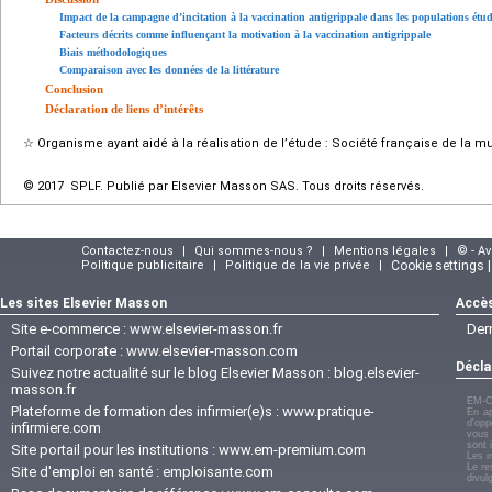
Impact de la campagne d’incitation à la vaccination antigrippale dans les populations étud
Facteurs décrits comme influençant la motivation à la vaccination antigrippale
Biais méthodologiques
Comparaison avec les données de la littérature
Conclusion
Déclaration de liens d’intérêts
☆
Organisme ayant aidé à la réalisation de l’étude : Société française de la 
© 2017 SPLF. Publié par Elsevier Masson SAS. Tous droits réservés.
Contactez-nous
|
Qui sommes-nous ?
|
Mentions légales
|
© - A
Politique publicitaire
|
Politique de la vie privée
|
Cookie settings 
Les sites Elsevier Masson
Accès
Site e-commerce :
www.elsevier-masson.fr
Der
Portail corporate :
www.elsevier-masson.com
Décla
Suivez notre actualité sur le blog Elsevier Masson :
blog.elsevier-
masson.fr
EM-C
Plateforme de formation des infirmier(e)s :
www.pratique-
En ap
d'opp
infirmiere.com
vous 
sont 
Site portail pour les institutions :
www.em-premium.com
Les i
Le re
Site d'emploi en santé :
emploisante.com
divul