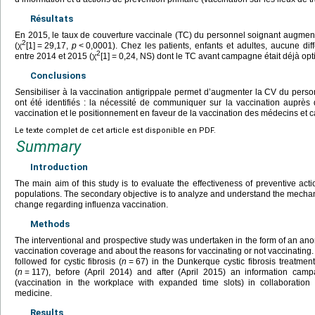
Résultats
En 2015, le taux de couverture vaccinale (TC) du personnel soignant augme
2
(χ
[1]
=
29,17,
p
<
0,0001). Chez les patients, enfants et adultes, aucune diff
2
entre 2014 et 2015 (χ
[1]
=
0,24, NS) dont le TC avant campagne était déjà op
Conclusions
S
ensibiliser à la vaccination antigrippale permet d’augmenter la CV du person
ont été identifiés : la nécessité de communiquer sur la vaccination auprès d
vaccination et le positionnement en faveur de la vaccination des médecins et c
Le texte complet de cet article est disponible en PDF.
Summary
Introduction
The main aim of this study is to evaluate the effectiveness of preventive acti
populations. The secondary objective is to analyze and understand the mecha
change regarding influenza vaccination.
Methods
The interventional and prospective study was undertaken in the form of an a
vaccination coverage and about the reasons for vaccinating or not vaccinating.
followed for cystic fibrosis (
n
=
67) in the Dunkerque cystic fibrosis treatmen
(
n
=
117), before (April 2014) and after (April 2015) an information cam
(vaccination in the workplace with expanded time slots) in collaboration
medicine.
Results