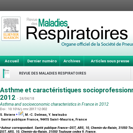
Accueil
Dernier numéro
Archives
Articles sous presse
REVUE DES MALADIES RESPIRATOIRES
Asthme et caractéristiques socioprofessionn
2012
- 24/04/18
Asthma and socioeconomic characteristics in France in 2012
Doi : 10.1016/j.rmr.2017.12.002
⁎
S. Riviere
, M.-C. Delmas, Y. Iwatsubo
Santé publique France, 94415 Saint-Maurice, France
⁎
Auteur correspondant. Santé publique France–DST, ARS, 10, Chemin-du-Raisin, 31050 To
DST, ARS, 10, Chemin-du-Raisin, 31050 Toulouse cedex 9, France.