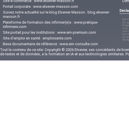
Site e-commerce :
www.elsevier-masson.fr
Der
Portail corporate :
www.elsevier-masson.com
Décla
Suivez notre actualité sur le blog Elsevier Masson :
blog.elsevier-
masson.fr
EM-C
Plateforme de formation des infirmier(e)s :
www.pratique-
En ap
d'opp
infirmiere.com
vous 
sont 
Site portail pour les institutions :
www.em-premium.com
Les i
Le re
Site d'emploi en santé :
emploisante.com
divul
Base documentaire de référence :
www.em-consulte.com
Tout le contenu de ce site: Copyright © 2026 Elsevier, ses concédants de licenc
de textes et de données, a la formation en IA et aux technologies similaires. 