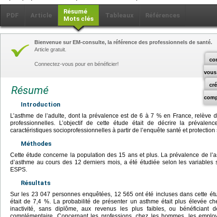
Résumé
PDF
Article
Tableaux
Références
Mots clés
Bienvenue sur EM-consulte, la référence des professionnels de santé.
Article gratuit.
co
Connectez-vous pour en bénéficier!
vous
cr
Résumé
comp
Introduction
L’asthme de l’adulte, dont la prévalence est de 6 à 7 % en France, relève d
professionnelles. L’objectif de cette étude était de décrire la prévale
caractéristiques socioprofessionnelles à partir de l’enquête santé et protectio
Méthodes
Cette étude concerne la population des 15 ans et plus. La prévalence de l’as
d’asthme au cours des 12 derniers mois, a été étudiée selon les variables s
ESPS.
Résultats
Sur les 23 047 personnes enquêtées, 12 565 ont été incluses dans cette ét
était de 7,4 %. La probabilité de présenter un asthme était plus élevée
inactivité, sans diplôme, aux revenus les plus faibles, ou bénéficiant 
complémentaire. Concernant les professions, chez les hommes, les empl