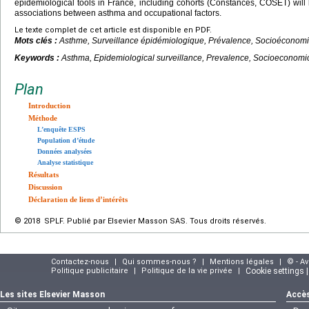
epidemiological tools in France, including cohorts (Constances, COSET) will 
associations between asthma and occupational factors.
Le texte complet de cet article est disponible en PDF.
Mots clés :
Asthme, Surveillance épidémiologique, Prévalence, Socioéconomi
Keywords :
Asthma, Epidemiological surveillance, Prevalence, Socioeconomi
Plan
Introduction
Méthode
L’enquête ESPS
Population d’étude
Données analysées
Analyse statistique
Résultats
Discussion
Déclaration de liens d’intérêts
© 2018 SPLF. Publié par Elsevier Masson SAS. Tous droits réservés.
Contactez-nous
|
Qui sommes-nous ?
|
Mentions légales
|
© - A
Politique publicitaire
|
Politique de la vie privée
|
Cookie settings 
Les sites Elsevier Masson
Accès