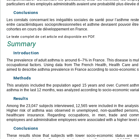
particuliers et les employés administratifs avaient une probabilité plus élevée 
Conclusions
Les constats concernant les inégalités sociales de santé pour l’asthme restent
entre caractéristiques socioprofessionnelles et asthme devraient pouvoir êt
cohortes en cours de développement en France.
Le texte complet de cet article est disponible en PDF.
Summary
Introduction
The prevalence of adult asthma is around 6–7% in France. This disease is multifa
occupational factors. Using data from The French Health, Health Care and
aimed to describe asthma prevalence in France according to socio-economic st
Methods
This analysis included the population aged 15 years and over. Current asthm
asthma in the last 12 months, was analyzed according to socio-economic variab
Results
Among the 23,047 subjects interviewed, 12,565 were included in the analysi
Higher risk of asthma was observed in unemployed, non-qualified persons,
healthcare insurance. Regarding occupations, in men, trade and comm
employees and administrative employees were associated with a higher level o
Conclusions
These results show that subjects with lower socio-economic status are mo