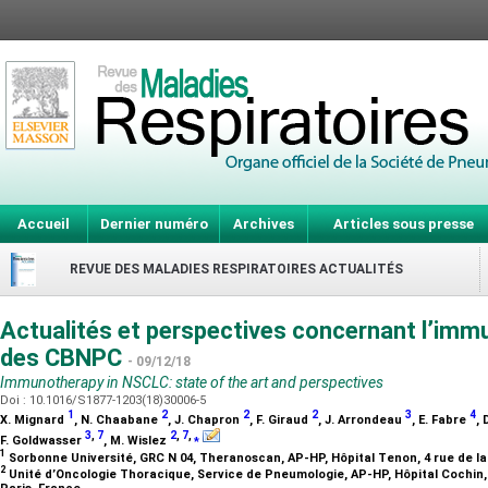
Accueil
Dernier numéro
Archives
Articles sous presse
REVUE DES MALADIES RESPIRATOIRES ACTUALITÉS
Actualités et perspectives concernant l’imm
des CBNPC
- 09/12/18
Immunotherapy in NSCLC: state of the art and perspectives
Doi : 10.1016/S1877-1203(18)30006-5
1
2
2
2
3
4
X. Mignard
, N. Chaabane
, J. Chapron
, F. Giraud
, J. Arrondeau
, E. Fabre
,
3
,
7
2
,
7
,
⁎
F. Goldwasser
, M. Wislez
1
Sorbonne Université, GRC N 04, Theranoscan, AP-HP, Hôpital Tenon, 4 rue de la
2
Unité d’Oncologie Thoracique, Service de Pneumologie, AP-HP, Hôpital Cochin,