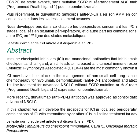
CBNPC de stade avancé, sans mutation
EGFR
ni réarrangement
ALK,
mais
(Programmed Death Ligand 1) pour le pembrolizumab.
Plus récemment, le durvalumab (anticorps anti-PD-LI) a eu son AMM en cons
concomitante dans les stades localement avancés.
Nous développerons dans ce chapitre les perspectives concernant les IPC
stades localisés en situation péri-opératoire, et d’autre part les combinaison
re
autre IPC, en 1
ligne des stades métastatiques.
Le texte complet de cet article est disponible en PDF.
Abstract
Immune checkpoint inhibitors (ICI) are monoclonal antibodies that inhibit m
checkpoint and its ligand, which leads to increased anti-tumoral immune re
Cytotoxic T-lymphocyte Associated 4 (CTLA-4) are the most commonly known 
ICI now have their place in the management of non-small cell lung cance
chemotherapy for nivolumab, pembrolizumab (anti-PD-1 antibodies) and atezo
1st line treatment for advanced NSCLC without
EGFR
mutation or
ALK
rear
(Programmed Death Ligand 1) expression for pembrolizumab.
More recently, durvalumab (anti-PD-LI antibody) was approved as consolidatio
advanced NSCLC.
In this chapter, we will develop the prospects for ICI in localized perioperat
combinations of ICI with chemotherapy or other ICIs in 1st line treatment for
Le texte complet de cet article est disponible en PDF.
Mots-Clés :
Inhibiteurs du checkpoint immunitaire, CBNPC, Oncologie thoraci
Perspectives