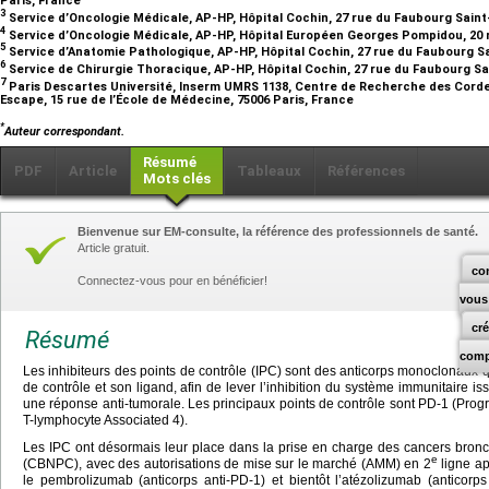
Paris, France
3
Service d’Oncologie Médicale, AP-HP, Hôpital Cochin, 27 rue du Faubourg Saint
4
Service d’Oncologie Médicale, AP-HP, Hôpital Européen Georges Pompidou, 20 r
5
Service d’Anatomie Pathologique, AP-HP, Hôpital Cochin, 27 rue du Faubourg S
6
Service de Chirurgie Thoracique, AP-HP, Hôpital Cochin, 27 rue du Faubourg Sa
7
Paris Descartes Université, Inserm UMRS 1138, Centre de Recherche des Corde
Escape, 15 rue de l’École de Médecine, 75006 Paris, France
*
Auteur correspondant.
Résumé
PDF
Article
Tableaux
Références
Mots clés
Bienvenue sur EM-consulte, la référence des professionnels de santé.
Article gratuit.
co
Connectez-vous pour en bénéficier!
vous
cr
Résumé
comp
Les inhibiteurs des points de contrôle (IPC) sont des anticorps monoclonaux qu
de contrôle et son ligand, afin de lever l’inhibition du système immunitaire iss
une réponse anti-tumorale. Les principaux points de contrôle sont PD-1 (Pro
T-lymphocyte Associated 4).
Les IPC ont désormais leur place dans la prise en charge des cancers bronc
e
(CBNPC), avec des autorisations de mise sur le marché (AMM) en 2
ligne ap
le pembrolizumab (anticorps anti-PD-1) et bientôt l’atézolizumab (anticorps