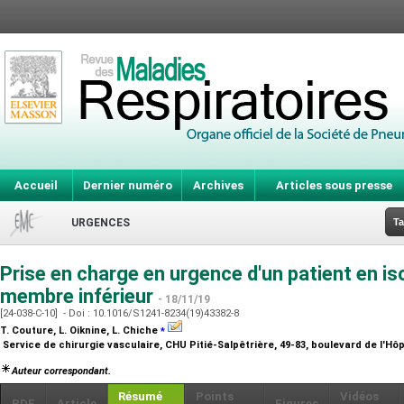
Accueil
Dernier numéro
Archives
Articles sous presse
URGENCES
Ta
Prise en charge en urgence d'un patient en i
membre inférieur
- 18/11/19
[24-038-C-10] - Doi : 10.1016/S1241-8234(19)43382-8
⁎
T. Couture, L. Oiknine, L. Chiche
Service de chirurgie vasculaire, CHU Pitié-Salpêtrière, 49-83, boulevard de l'Hôp
Auteur correspondant.
Résumé
Points
Vidéos
PDF
Article
Figures