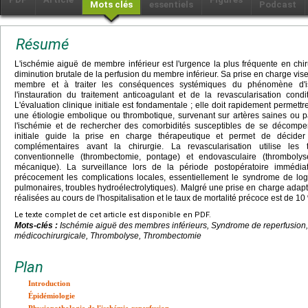
Mots clés
essentiels
Podcast
Résumé
L'ischémie aiguë de membre inférieur est l'urgence la plus fréquente en chir
diminution brutale de la perfusion du membre inférieur. Sa prise en charge vise 
membre et à traiter les conséquences systémiques du phénomène d'isc
l'instauration du traitement anticoagulant et de la revascularisation condi
L'évaluation clinique initiale est fondamentale ; elle doit rapidement permettre 
une étiologie embolique ou thrombotique, survenant sur artères saines ou pa
l'ischémie et de rechercher des comorbidités susceptibles de se décompe
initiale guide la prise en charge thérapeutique et permet de décid
complémentaires avant la chirurgie. La revascularisation utilise les 
conventionnelle (thrombectomie, pontage) et endovasculaire (thrombolys
mécanique). La surveillance lors de la période postopératoire immédiat
précocement les complications locales, essentiellement le syndrome de log
pulmonaires, troubles hydroélectrolytiques). Malgré une prise en charge ada
réalisées au cours de l'hospitalisation et le taux de mortalité précoce est de 1
Le texte complet de cet article est disponible en PDF.
Mots-clés :
Ischémie aiguë des membres inférieurs, Syndrome de reperfusion
médicochirurgicale, Thrombolyse, Thrombectomie
Plan
Introduction
Épidémiologie