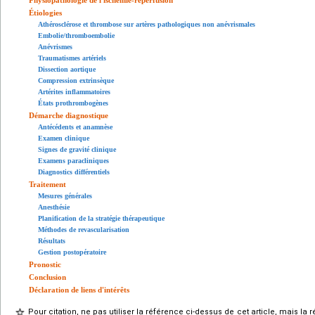
Physiopathologie de l'ischémie-reperfusion
Étiologies
Athérosclérose et thrombose sur artères pathologiques non anévrismales
Embolie/thromboembolie
Anévrismes
Traumatismes artériels
Dissection aortique
Compression extrinsèque
Artérites inflammatoires
États prothrombogènes
Démarche diagnostique
Antécédents et anamnèse
Examen clinique
Signes de gravité clinique
Examens paracliniques
Diagnostics différentiels
Traitement
Mesures générales
Anesthésie
Planification de la stratégie thérapeutique
Méthodes de revascularisation
Résultats
Gestion postopératoire
Pronostic
Conclusion
Déclaration de liens d'intérêts
Pour citation, ne pas utiliser la référence ci-dessus de cet article, mais la 