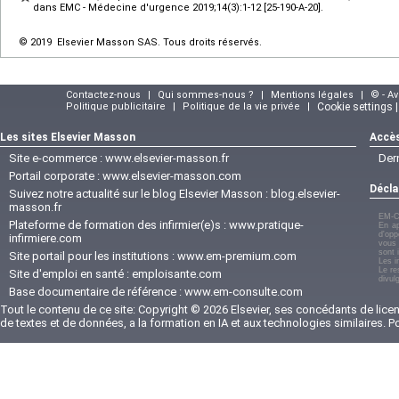
dans EMC - Médecine d'urgence 2019;14(3):1-12 [25-190-A-20].
© 2019 Elsevier Masson SAS. Tous droits réservés.
Contactez-nous
|
Qui sommes-nous ?
|
Mentions légales
|
© - A
Politique publicitaire
|
Politique de la vie privée
|
Cookie settings 
Les sites Elsevier Masson
Accès
Site e-commerce :
www.elsevier-masson.fr
Der
Portail corporate :
www.elsevier-masson.com
Décla
Suivez notre actualité sur le blog Elsevier Masson :
blog.elsevier-
masson.fr
EM-C
Plateforme de formation des infirmier(e)s :
www.pratique-
En ap
d'opp
infirmiere.com
vous 
sont 
Site portail pour les institutions :
www.em-premium.com
Les i
Le re
Site d'emploi en santé :
emploisante.com
divul
Base documentaire de référence :
www.em-consulte.com
Tout le contenu de ce site: Copyright © 2026 Elsevier, ses concédants de licenc
de textes et de données, a la formation en IA et aux technologies similaires. 