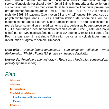
Une approche comparative du coût en médicaments lié aux chimiothérapies
service d'oncologie respiratoire de l'hôpital Sainte-Marguerite à Marseille, en m
sur la base des prix des médicaments et la ressource financière prévue p
groupe homogène de malade (GHM) 681, soit 678 FF (24,1 % de 225 points ISA (
mois de 1998, 87 patients (âge moyen 63 ans +/- 11) ont eu 194 séances de
polychimiothérapie dans 38 cas. L'administration de vinorelbine ou de
monochimiothérapies. Pour 84 % des administrations d'un seul cytostatique et
réel de la consommation en médicaments est supérieur au budget prévu selon
FF). Le coût moyen des monochimiothérapies est de 1722 F, celui des poly
alloué par le PMSI et le système des points ISA pour le GHM 681 est donc défic
Pour ne pas avoir à restreindre l'utilisation de certains cytostatiques, une
d'évaluation budgétaire semble s'imposer.
Mots clés :
Chimiothérapie ambulatoire.
, Consommation médicale. , Prog
d'information (PMSI). , Points ISA (indice synthétique d'activité).
Keywords:
Ambulatory chemotherapy.
, Real cost. , Medication consumption. 
(activity synthetic index).
Plan
Abstract
Abstract
Introduction
Matériel et méthodes
Les données médico-administratives
Patients
Résultats