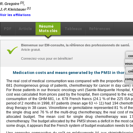
[3]
R. Gregoire
,
[1]
J.-P. Kleisbauer
Voir les affiliations
Résumé
PDF
Article
Tableaux
Références
Mots clés
Bienvenue sur EM-consulte, la référence des professionnels de santé.
Article gratuit.
co
Connectez-vous pour en bénéficier!
vous
cr
Medication costs and means generated by the PMSI in thoracic
comp
The real cost of medical consumption was compared with the proportion of m
681 (homogeneous group of patients, chemotherapy for cancer in day care) 
For those patients in our thoracic oncology unit (Sainte-Marguerite Hospital, 
cost was calculated from prices paid by the hospital, then compared to the ex
consumption of the GHM 681, i.e. 678 French francs (24.1 % of the 225 ISA poin
period of 2 months in 1998, 87 patients (mean age 63 +/- 11) had 194 chemothe
drug therapy in 38 cases. Vinorelbine or gemcitabine represented 81 % of th
the single drug and 76 % of the multi-drug chemotherapy, the real cost of
allocated budget. The mean cost for single drug chemotherapy was 1
chemotherapy. The budget allocated by the PMSI shows a deficit in the most case
some drugs, it appears that the French system of budget evaluation needs to b