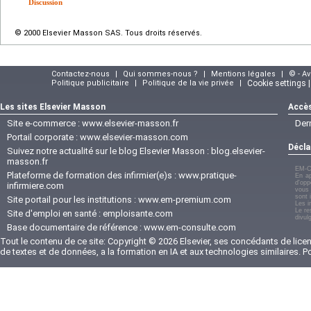
Discussion
© 2000 Elsevier Masson SAS. Tous droits réservés.
Contactez-nous
|
Qui sommes-nous ?
|
Mentions légales
|
© - A
Politique publicitaire
|
Politique de la vie privée
|
Cookie settings 
Les sites Elsevier Masson
Accès
Site e-commerce :
www.elsevier-masson.fr
Der
Portail corporate :
www.elsevier-masson.com
Décla
Suivez notre actualité sur le blog Elsevier Masson :
blog.elsevier-
masson.fr
EM-C
Plateforme de formation des infirmier(e)s :
www.pratique-
En ap
d'opp
infirmiere.com
vous 
sont 
Site portail pour les institutions :
www.em-premium.com
Les i
Le re
Site d'emploi en santé :
emploisante.com
divul
Base documentaire de référence :
www.em-consulte.com
Tout le contenu de ce site: Copyright © 2026 Elsevier, ses concédants de licenc
de textes et de données, a la formation en IA et aux technologies similaires. 