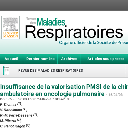
Accueil
Dernier numéro
Archives
Articles sous presse
REVUE DES MALADIES RESPIRATOIRES
Insuffisance de la valorisation PMSI de la ch
ambulatoire en oncologie pulmonaire
- 16/04/08
Doi : RMR-07-2000-17-3-0761-8425-101019-ART90
[1]
P. Thomas
,
[1]
V. Raholimina
,
[1]
R.-M. Ferri-Dessens
,
[1]
M. Pibarot
,
[2]
C. Penot Ragon
,