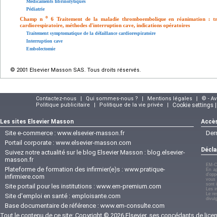
Médicaments fibrinolytiques
Pédiatrie
o
Champ n
6 Traitement de la maladie thromboembolique en réanimation : tr
cardiorespiratoire, méthodes d'interruption cave, indications opératoires
Traitement symptomatique de la défaillance cardiorespiratoire
Interruption cave
Embolectomie
© 2001 Elsevier Masson SAS. Tous droits réservés.
Contactez-nous
|
Qui sommes-nous ?
|
Mentions légales
|
© - A
Politique publicitaire
|
Politique de la vie privée
|
Cookie settings 
Les sites Elsevier Masson
Accès
Site e-commerce :
www.elsevier-masson.fr
Der
Portail corporate :
www.elsevier-masson.com
Décla
Suivez notre actualité sur le blog Elsevier Masson :
blog.elsevier-
masson.fr
EM-C
Plateforme de formation des infirmier(e)s :
www.pratique-
En ap
d'opp
infirmiere.com
vous 
sont 
Site portail pour les institutions :
www.em-premium.com
Les i
Le re
Site d'emploi en santé :
emploisante.com
divul
Base documentaire de référence :
www.em-consulte.com
Tout le contenu de ce site: Copyright © 2026 Elsevier, ses concédants de licenc