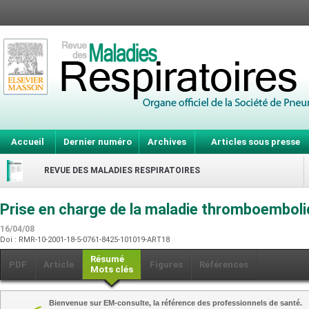
Accueil
Dernier numéro
Archives
Articles sous presse
REVUE DES MALADIES RESPIRATOIRES
Prise en charge de la maladie thromboembol
16/04/08
Doi : RMR-10-2001-18-5-0761-8425-101019-ART18
Résumé
PDF
Article
Figures
Références
Mots clés
Bienvenue sur EM-consulte, la référence des professionnels de santé.