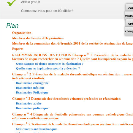
Article gratuit.
co
Connectez-vous pour en bénéficier!
vous
cr
Plan
comp
Organisation
Membres du Comité d'Organisation
Membres de la commission des référentiels 2001 de la société de réanimation de lang
Experts
o
RECOMMANDATIONS DES EXPERTS Champ n
1 Prévention de la maladie 
facteurs de risque rechercher en réanimation ? Quelles sont les implications pour la 
Quels facteurs de risque rechercher en réanimation ?
Quelles sont les implications pour la prévention ?
o
Champ n
2 Prévention de la maladie thromboembolique en réanimation : moyen
indications et résultats
Réanimation chirurgicale
Réanimation médicale
Réanimation Pédiatrique
o
Champ n
3 Diagnostic des thromboses veineuses profondes en réanimation
Réanimation adulte
Réanimation pédiatrique
o
Champ n
4 Diagnostic de l'embolie pulmonaire sur poumon pathologique (insuff
et/ou sous ventilation mécanique
o
Champ n
5 Traitement de la maladie thromboembolique en réanimation : médicamen
Médicaments antithrombotiques