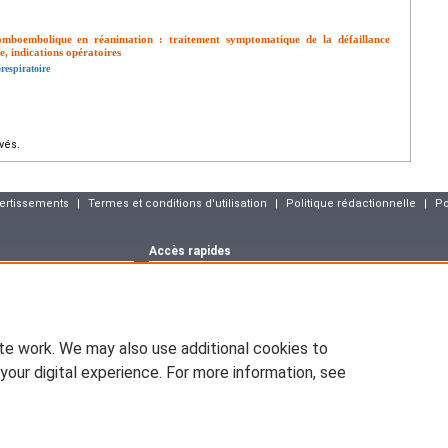
mboembolique en réanimation : traitement symptomatique de la défaillance
e, indications opératoires
respiratoire
vés.
vertissements
|
Termes et conditions d'utilisation
|
Politique rédactionnelle
|
Po
Accès rapides
Dernier numéro
Archives
Articles sous p
m
Déclaration CNIL
asson :
blog.elsevier-
EM-CONSULTE.COM est déclaré à la CNIL, déclaration n° 1286925.
te work. We may also use additional cookies to
ww.pratique-
En application de la loi nº78-17 du 6 janvier 1978 relative à l'infor
d'opposition (art.26 de la loi), d'accès (art.34 à 38 de la loi), et de r
your digital experience. For more information, see
vous pouvez exiger que soient rectifiées, complétées, clarifiées, 
sont inexactes, incomplètes, équivoques, périmées ou dont la collecte o
emium.com
Les informations personnelles concernant les visiteurs de notre site, y
Le responsable du site s'engage sur l'honneur à respecter les conditi
divulguer ces informations à des tiers.
onsulte.com
sevier, ses concédants de licence et ses contributeurs. Tout les droits sont rés