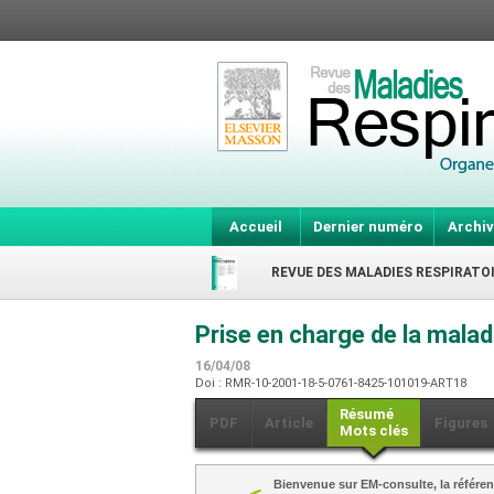
Accueil
Dernier numéro
Archiv
REVUE DES MALADIES RESPIRATO
Prise en charge de la mal
16/04/08
Doi : RMR-10-2001-18-5-0761-8425-101019-ART18
Résumé
PDF
Article
Figures
Mots clés
Bienvenue sur EM-consulte, la référen