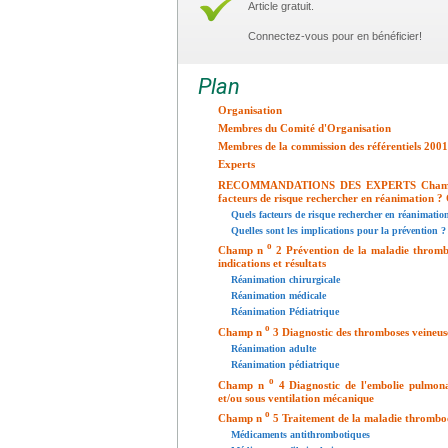
Article gratuit.
Connectez-vous pour en bénéficier!
Plan
Organisation
Membres du Comité d'Organisation
Membres de la commission des référentiels 2001 
Experts
RECOMMANDATIONS DES EXPERTS Cha
facteurs de risque rechercher en réanimation ? Q
Quels facteurs de risque rechercher en réanimatio
Quelles sont les implications pour la prévention ?
o
Champ n
2 Prévention de la maladie throm
indications et résultats
Réanimation chirurgicale
Réanimation médicale
Réanimation Pédiatrique
o
Champ n
3 Diagnostic des thromboses veineus
Réanimation adulte
Réanimation pédiatrique
o
Champ n
4 Diagnostic de l'embolie pulmona
et/ou sous ventilation mécanique
o
Champ n
5 Traitement de la maladie thromboe
Médicaments antithrombotiques