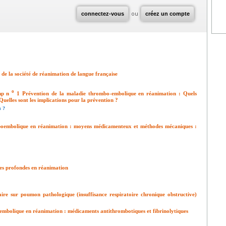
connectez-vous
ou
créez un compte
de la société de réanimation de langue française
o
mp n
1 Prévention de la maladie thrombo-embolique en réanimation : Quels
uelles sont les implications pour la prévention ?
n ?
boembolique en réanimation : moyens médicamenteux et méthodes mécaniques :
es profondes en réanimation
ire sur poumon pathologique (insuffisance respiratoire chronique obstructive)
mbolique en réanimation : médicaments antithrombotiques et fibrinolytiques