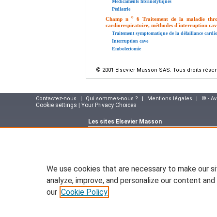
Médicaments fibrinolytiques
Pédiatrie
o
Champ n
6 Traitement de la maladie thro
cardiorespiratoire, méthodes d'interruption cav
Traitement symptomatique de la défaillance cardio
Interruption cave
Embolectomie
© 2001 Elsevier Masson SAS. Tous droits réser
Contactez-nous
|
Qui sommes-nous ?
|
Mentions légales
|
© - A
Cookie settings | Your Privacy Choices
Les sites Elsevier Masson
Site e-commerce :
www.elsevier-masson.fr
Portail corporate :
www.elsevier-masson.co
Suivez notre actualité sur le blog Elsevier M
masson.fr
We use cookies that are necessary to make our si
Plateforme de formation des infirmier(e)s :
w
infirmiere.com
analyze, improve, and personalize our content and 
Site portail pour les institutions :
www.em-pr
our
Cookie Policy
Site d'emploi en santé :
emploisante.com
Base documentaire de référence :
www.em-c
Tout le contenu de ce site: Copyright © 2026 El