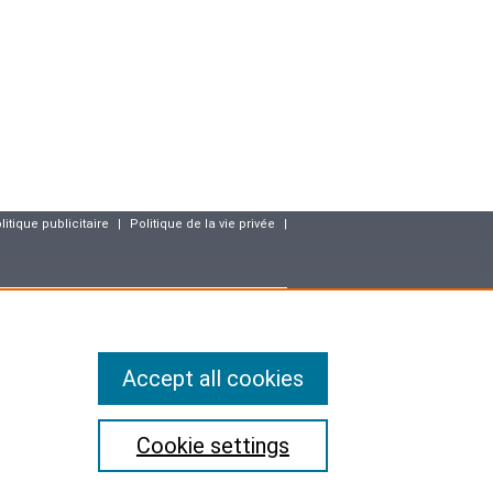
litique publicitaire
|
Politique de la vie privée
|
resse
Accept all cookies
matique, aux fichiers et aux libertés, vous disposez des droits
ectification (art.36 de la loi) des données vous concernant. Ainsi,
mises à jour ou effacées les informations vous concernant qui
u l'utilisation ou la conservation est interdite.
 compris leur identité, sont confidentielles.
Cookie settings
ons légales de confidentialité applicables en France et à ne pas
ervés, y compris ceux relatifs à l'exploration