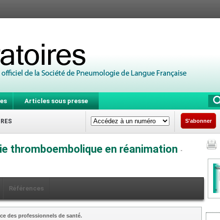
es
Articles sous presse
IRES
S'abonner
adie thromboembolique en réanimation
-
Références
ce des professionnels de santé.