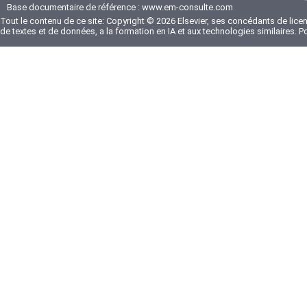
Base documentaire de référence :
www.em-consulte.com
Tout le contenu de ce site: Copyright © 2026 Elsevier, ses concédants de licenc
de textes et de données, a la formation en IA et aux technologies similaires. 