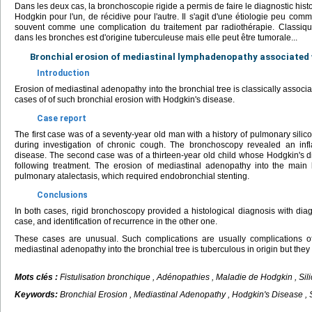
Dans les deux cas, la bronchoscopie rigide a permis de faire le diagnostic his
Hodgkin pour l'un, de récidive pour l'autre. Il s'agit d'une étiologie peu comm
souvent comme une complication du traitement par radiothérapie. Classique
dans les bronches est d'origine tuberculeuse mais elle peut être tumorale...
Bronchial erosion of mediastinal lymphadenopathy associated 
Introduction
Erosion of mediastinal adenopathy into the bronchial tree is classically associ
cases of of such bronchial erosion with Hodgkin's disease.
Case report
The first case was of a seventy-year old man with a history of pulmonary silic
during investigation of chronic cough. The bronchoscopy revealed an inf
disease. The second case was of a thirteen-year old child whose Hodgkin's d
following treatment. The erosion of mediastinal adenopathy into the main 
pulmonary atalectasis, which required endobronchial stenting.
Conclusions
In both cases, rigid bronchoscopy provided a histological diagnosis with diagn
case, and identification of recurrence in the other one.
These cases are unusual. Such complications are usually complications of 
mediastinal adenopathy into the bronchial tree is tuberculous in origin but they
Mots clés :
Fistulisation bronchique , Adénopathies , Maladie de Hodgkin , Sil
Keywords:
Bronchial Erosion , Mediastinal Adenopathy , Hodgkin's Disease , 