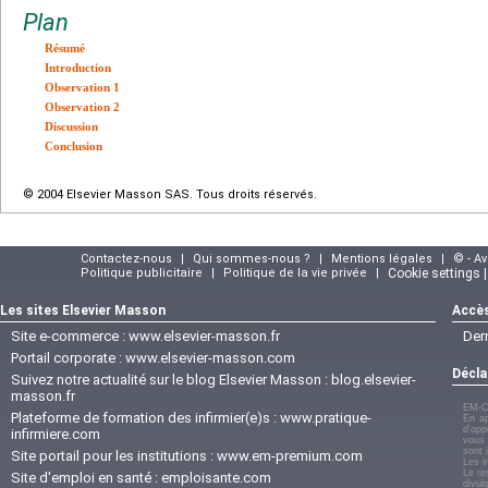
Plan
Résumé
Introduction
Observation 1
Observation 2
Discussion
Conclusion
© 2004 Elsevier Masson SAS. Tous droits réservés.
Contactez-nous
|
Qui sommes-nous ?
|
Mentions légales
|
© - A
Politique publicitaire
|
Politique de la vie privée
|
Cookie settings 
Les sites Elsevier Masson
Accès
Site e-commerce :
www.elsevier-masson.fr
Der
Portail corporate :
www.elsevier-masson.com
Décla
Suivez notre actualité sur le blog Elsevier Masson :
blog.elsevier-
masson.fr
EM-C
Plateforme de formation des infirmier(e)s :
www.pratique-
En ap
d'opp
infirmiere.com
vous 
sont 
Site portail pour les institutions :
www.em-premium.com
Les i
Le re
Site d'emploi en santé :
emploisante.com
divul