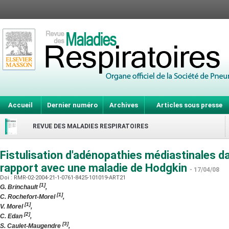
Accueil
Dernier numéro
Archives
Articles sous presse
REVUE DES MALADIES RESPIRATOIRES
Fistulisation d'adénopathies médiastinales d
rapport avec une maladie de Hodgkin
- 17/04/08
Doi : RMR-02-2004-21-1-0761-8425-101019-ART21
[1]
G. Brinchault
,
[1]
C. Rochefort-Morel
,
[1]
V. Morel
,
[2]
C. Edan
,
[3]
S. Caulet-Maugendre
,