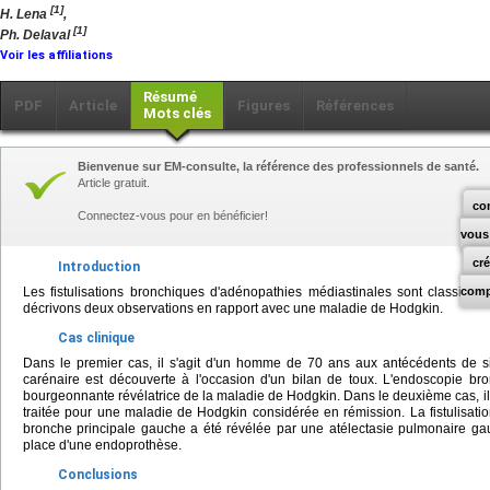
[1]
H. Lena
,
[1]
Ph. Delaval
Voir les affiliations
Résumé
PDF
Article
Figures
Références
Mots clés
Bienvenue sur EM-consulte, la référence des professionnels de santé.
Article gratuit.
co
Connectez-vous pour en bénéficier!
vous
cr
Introduction
Les fistulisations bronchiques d'adénopathies médiastinales sont classiqu
comp
décrivons deux observations en rapport avec une maladie de Hodgkin.
Cas clinique
Dans le premier cas, il s'agit d'un homme de 70 ans aux antécédents de 
carénaire est découverte à l'occasion d'un bilan de toux. L'endoscopie b
bourgeonnante révélatrice de la maladie de Hodgkin. Dans le deuxième cas, il s
traitée pour une maladie de Hodgkin considérée en rémission. La fistulisati
bronche principale gauche a été révélée par une atélectasie pulmonaire ga
place d'une endoprothèse.
Conclusions