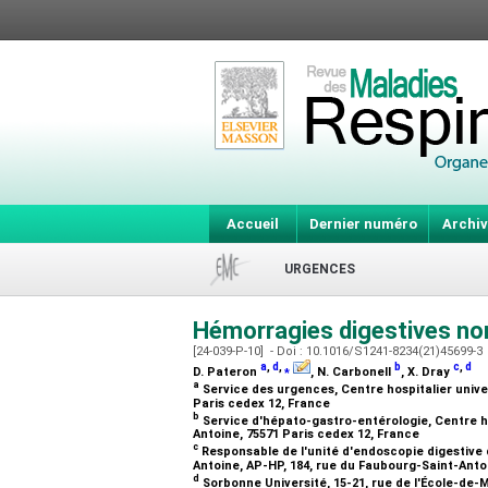
Accueil
Dernier numéro
Archiv
URGENCES
Hémorragies digestives non
[24-039-P-10] - Doi : 10.1016/S1241-8234(21)45699-3
a
,
d
,
⁎
b
c
,
d
D. Pateron
, N. Carbonell
, X. Dray
a
Service des urgences, Centre hospitalier unive
Paris cedex 12, France
b
Service d'hépato-gastro-entérologie, Centre ho
Antoine, 75571 Paris cedex 12, France
c
Responsable de l'unité d'endoscopie digestive d
Antoine, AP-HP, 184, rue du Faubourg-Saint-Anto
d
Sorbonne Université, 15-21, rue de l'École-de-