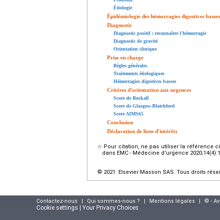
Étiologie
Épidémiologie des hémorragies digestives basses
Diagnostic
Diagnostic positif : reconnaître l'hémorragie
Diagnostic de gravité
Orientation clinique
Prise en charge
Règles générales
Traitements étiologiques
Hémorragies digestives basses
Critères d'orientation aux urgences
Score de Rockall
Score de Glasgow-Blatchford
Score AIMS65
Conclusion
Déclaration de liens d'intérêts
☆
Pour citation, ne pas utiliser la référence 
dans EMC - Médecine d'urgence 2020;14(4):1-1
© 2021 Elsevier Masson SAS. Tous droits rése
Contactez-nous
|
Qui sommes-nous ?
|
Mentions légales
|
© - A
Cookie settings | Your Privacy Choices