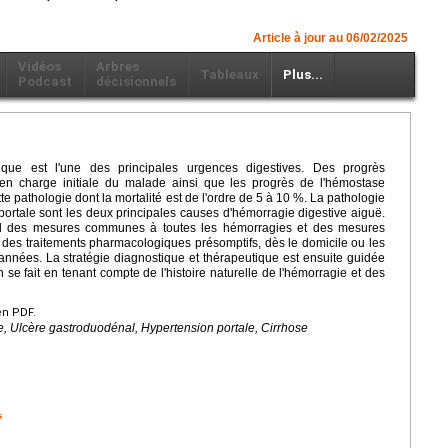
Article à jour au 06/02/2025
Vidéos
Arbres
Tableaux
Plus...
Podcast
décisionnels
ique est l'une des principales urgences digestives. Des progrès
 en charge initiale du malade ainsi que les progrès de l'hémostase
e pathologie dont la mortalité est de l'ordre de 5 à 10 %. La pathologie
portale sont les deux principales causes d'hémorragie digestive aiguë.
d des mesures communes à toutes les hémorragies et des mesures
e des traitements pharmacologiques présomptifs, dès le domicile ou les
nnées. La stratégie diagnostique et thérapeutique est ensuite guidée
 se fait en tenant compte de l'histoire naturelle de l'hémorragie et des
en PDF.
, Ulcère gastroduodénal, Hypertension portale, Cirrhose
s