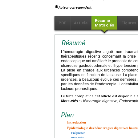
Auteur correspondant.
Résumé
PDF
Article
Figures
Mots clés
Résumé
L'hémorragie digestive aiguë non traumat
thérapeutiques récents concernant la prise
endoscopique ont amélioré le pronostic de cett
ulcéreuse gastroduodénale et l'hypertension 
La prise en charge aux urgences compren
spécifiques en fonction de la cause. La plac
urgences, a beaucoup évolué ces dernières a
par les données de l'endoscopie. L'orientation
facteurs pronostiques.
Le texte complet de cet article est disponible 
Mots-clés :
Hémorragie digestive, Endoscopie
Plan
Introduction
Épidémiologie des hémorragies digestives haute
Fréquence
Pronostic