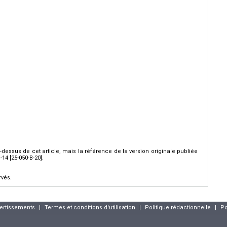
ci-dessus de cet article, mais la référence de la version originale publiée
4 [25-050-B-20].
rvés.
vertissements
|
Termes et conditions d'utilisation
|
Politique rédactionnelle
|
Po