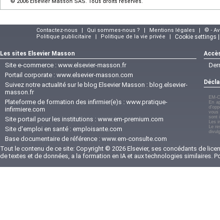
© 2006 Elsevier Masson SAS. Tous droits réservés.
Contactez-nous
|
Qui sommes-nous ?
|
Mentions légales
|
© - A
Politique publicitaire
|
Politique de la vie privée
|
Cookie settings 
Les sites Elsevier Masson
Accès
Site e-commerce :
www.elsevier-masson.fr
Der
Portail corporate :
www.elsevier-masson.com
Décla
Suivez notre actualité sur le blog Elsevier Masson :
blog.elsevier-
masson.fr
EM-C
Plateforme de formation des infirmier(e)s :
www.pratique-
En ap
d'opp
infirmiere.com
vous 
sont 
Site portail pour les institutions :
www.em-premium.com
Les i
Le re
Site d'emploi en santé :
emploisante.com
divul
Base documentaire de référence :
www.em-consulte.com
Tout le contenu de ce site: Copyright © 2026 Elsevier, ses concédants de licenc
de textes et de données, a la formation en IA et aux technologies similaires. 