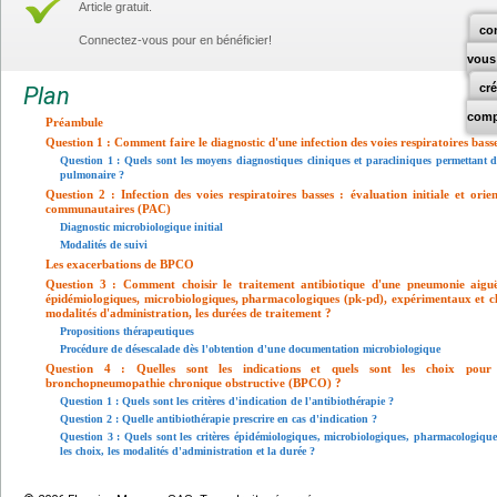
Article gratuit.
co
Connectez-vous pour en bénéficier!
vous
cr
Plan
comp
Préambule
Question 1 : Comment faire le diagnostic d'une infection des voies respiratoires bass
Question 1 : Quels sont les moyens diagnostiques cliniques et paracliniques permettant de
pulmonaire ?
Question 2 : Infection des voies respiratoires basses : évaluation initiale et ori
communautaires (PAC)
Diagnostic microbiologique initial
Modalités de suivi
Les exacerbations de BPCO
Question 3 : Comment choisir le traitement antibiotique d'une pneumonie aigu
épidémiologiques, microbiologiques, pharmacologiques (pk-pd), expérimentaux et cli
modalités d'administration, les durées de traitement ?
Propositions thérapeutiques
Procédure de désescalade dès l'obtention d'une documentation microbiologique
Question 4 : Quelles sont les indications et quels sont les choix pour l
bronchopneumopathie chronique obstructive (BPCO) ?
Question 1 : Quels sont les critères d'indication de l'antibiothérapie ?
Question 2 : Quelle antibiothérapie prescrire en cas d'indication ?
Question 3 : Quels sont les critères épidémiologiques, microbiologiques, pharmacologique
les choix, les modalités d'administration et la durée ?