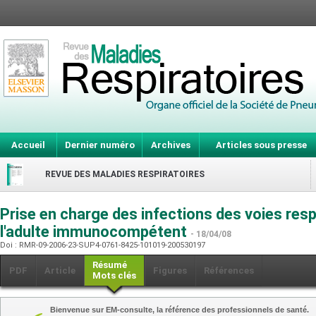
Accueil
Dernier numéro
Archives
Articles sous presse
REVUE DES MALADIES RESPIRATOIRES
Prise en charge des infections des voies res
l'adulte immunocompétent
- 18/04/08
Doi : RMR-09-2006-23-SUP4-0761-8425-101019-200530197
Résumé
PDF
Article
Figures
Références
Mots clés
Bienvenue sur EM-consulte, la référence des professionnels de santé.