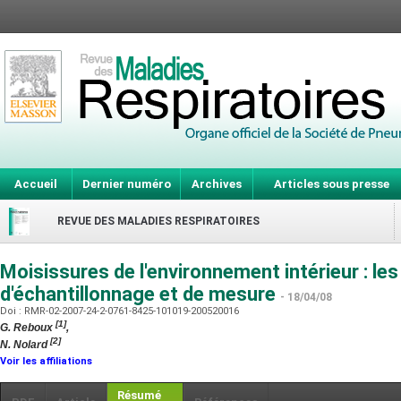
Accueil
Dernier numéro
Archives
Articles sous presse
REVUE DES MALADIES RESPIRATOIRES
Moisissures de l'environnement intérieur : le
d'échantillonnage et de mesure
- 18/04/08
Doi : RMR-02-2007-24-2-0761-8425-101019-200520016
[1]
G. Reboux
,
[2]
N. Nolard
Voir les affiliations
Résumé