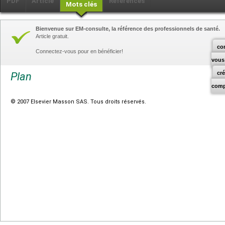
PDF
Article
Références
Mots clés
Bienvenue sur EM-consulte, la référence des professionnels de santé.
Article gratuit.
co
Connectez-vous pour en bénéficier!
vous
cr
Plan
comp
© 2007 Elsevier Masson SAS. Tous droits réservés.