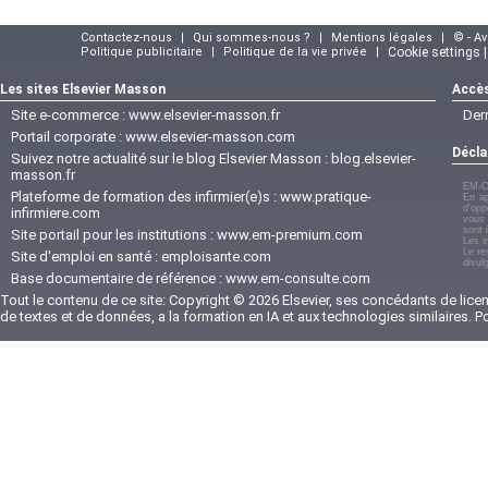
Contactez-nous
|
Qui sommes-nous ?
|
Mentions légales
|
© - A
Politique publicitaire
|
Politique de la vie privée
|
Cookie settings 
Les sites Elsevier Masson
Accès
Site e-commerce :
www.elsevier-masson.fr
Der
Portail corporate :
www.elsevier-masson.com
Décla
Suivez notre actualité sur le blog Elsevier Masson :
blog.elsevier-
masson.fr
EM-C
Plateforme de formation des infirmier(e)s :
www.pratique-
En ap
d'opp
infirmiere.com
vous 
sont 
Site portail pour les institutions :
www.em-premium.com
Les i
Le re
Site d'emploi en santé :
emploisante.com
divul
Base documentaire de référence :
www.em-consulte.com
Tout le contenu de ce site: Copyright © 2026 Elsevier, ses concédants de licenc
de textes et de données, a la formation en IA et aux technologies similaires. 