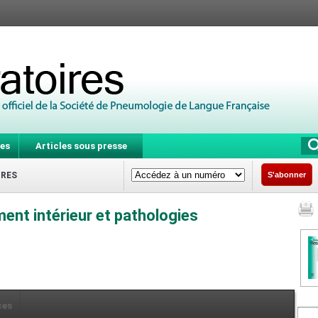
es
Articles sous presse
IRES
S'abonner
ent intérieur et pathologies
ces