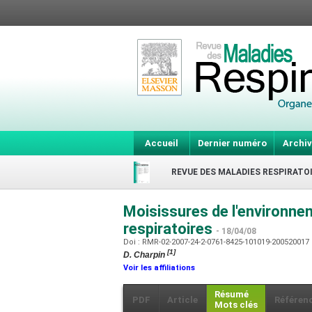
Accueil
Dernier numéro
Archiv
REVUE DES MALADIES RESPIRATO
Moisissures de l'environnem
respiratoires
- 18/04/08
Doi : RMR-02-2007-24-2-0761-8425-101019-200520017
[1]
D. Charpin
Voir les affiliations
Résumé
PDF
Article
Référen
Mots clés