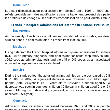
Conclusion
Les taux d'hospitalisation pour asthme ont diminué entre 1998 et 2002 che
reflète probablement des modifications dans le traitement préventif des pat
les pratiques de codage ou les critères d'hospitalisation ne peut toutefois être 
Trends in hospital admissions for asthma in France, 1998-2002
Background
As the quality of asthma care influences hospital admission rates, we desc
studied trends in admission rates in France from 1998 to 2002.
Methods
Using data from the French hospital information system, admissions for asthm
(ICD-10) as primary diagnosis, and admissions for acute respiratory failur
J96.0 code as primary diagnosis and the J45 or J46 codes as an associated
adjusted for age and sex were calculated.
Results
During the study period, the adjusted asthma admission rate decreased by 5%
8.6/10,000 in 2002). A significant decrease was observed in children aged
people (from -7%/year in 15-19 years old to -9%/year in people aged 50 ye
decrease was seen in youngest children (-2%/year in children aged 0-1 or 5-
years). Although not statistically significant, an increase in admission ra
observed (+5%/year).
Conclusion
Admission rates for asthma decreased between 1998 and 2002 in people