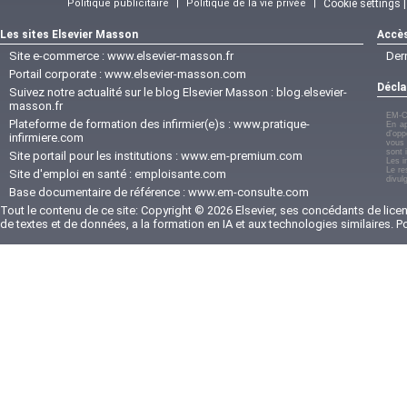
Politique publicitaire
|
Politique de la vie privée
|
Cookie settings 
Les sites Elsevier Masson
Accès
Site e-commerce :
www.elsevier-masson.fr
Der
Portail corporate :
www.elsevier-masson.com
Décla
Suivez notre actualité sur le blog Elsevier Masson :
blog.elsevier-
masson.fr
EM-C
Plateforme de formation des infirmier(e)s :
www.pratique-
En ap
d'opp
infirmiere.com
vous 
sont 
Site portail pour les institutions :
www.em-premium.com
Les i
Le re
Site d'emploi en santé :
emploisante.com
divul
Base documentaire de référence :
www.em-consulte.com
Tout le contenu de ce site: Copyright © 2026 Elsevier, ses concédants de licenc
de textes et de données, a la formation en IA et aux technologies similaires. 