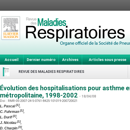
Accueil
Dernier numéro
Archives
Articles sous presse
REVUE DES MALADIES RESPIRATOIRES
Évolution des hospitalisations pour asthme 
métropolitaine, 1998-2002
- 18/04/08
Doi : RMR-05-2007-24-5-0761-8425-101019-200720021
[1]
L. Pascal
,
[1]
C. Fuhrman
,
[2]
L. Durif
,
[1]
J. Nicolau
,
[3]
D. Charpin
,