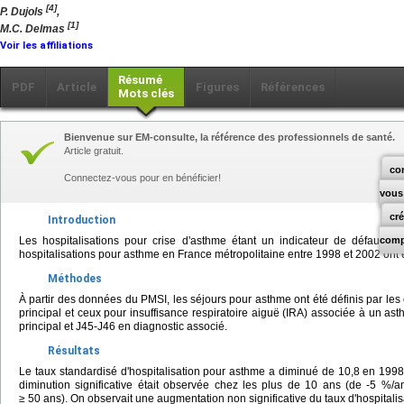
[4]
P. Dujols
,
[1]
M.C. Delmas
Voir les affiliations
Résumé
PDF
Article
Figures
Références
Mots clés
Bienvenue sur EM-consulte, la référence des professionnels de santé.
Article gratuit.
co
Connectez-vous pour en bénéficier!
vous
cr
Introduction
Les hospitalisations pour crise d'asthme étant un indicateur de défaut d
comp
hospitalisations pour asthme en France métropolitaine entre 1998 et 2002 ont 
Méthodes
À partir des données du PMSI, les séjours pour asthme ont été définis par le
principal et ceux pour insuffisance respiratoire aiguë (IRA) associée à un as
principal et J45-J46 en diagnostic associé.
Résultats
Le taux standardisé d'hospitalisation pour asthme a diminué de 10,8 en 199
diminution significative était observée chez les plus de 10 ans (de -5 %/
≥ 50 ans). On observait une augmentation non significative du taux d'hospitali