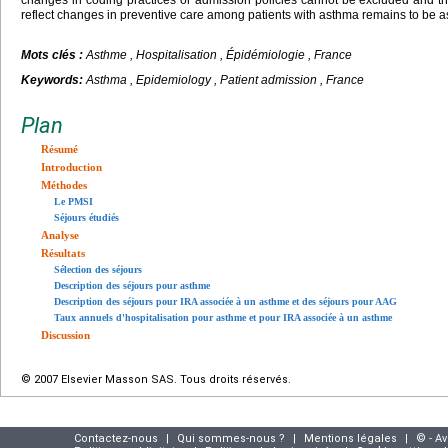
changes in coding practices or admission policies cannot be excluded and th
reflect changes in preventive care among patients with asthma remains to be 
Mots clés :
Asthme , Hospitalisation , Épidémiologie , France
Keywords:
Asthma , Epidemiology , Patient admission , France
Plan
Résumé
Introduction
Méthodes
Le PMSI
Séjours étudiés
Analyse
Résultats
Sélection des séjours
Description des séjours pour asthme
Description des séjours pour IRA associée à un asthme et des séjours pour AAG
Taux annuels d'hospitalisation pour asthme et pour IRA associée à un asthme
Discussion
© 2007 Elsevier Masson SAS. Tous droits réservés.
Contactez-nous
|
Qui sommes-nous ?
|
Mentions légales
|
© - A