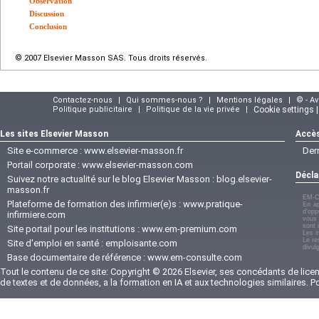
Observation
Discussion
Conclusion
© 2007 Elsevier Masson SAS. Tous droits réservés.
Contactez-nous
|
Qui sommes-nous ?
|
Mentions légales
|
© - A
Politique publicitaire
|
Politique de la vie privée
|
Cookie settings 
Les sites Elsevier Masson
Accès
Site e-commerce :
www.elsevier-masson.fr
Der
Portail corporate :
www.elsevier-masson.com
Décla
Suivez notre actualité sur le blog Elsevier Masson :
blog.elsevier-
masson.fr
EM-C
Plateforme de formation des infirmier(e)s :
www.pratique-
En ap
d'opp
infirmiere.com
vous 
sont 
Site portail pour les institutions :
www.em-premium.com
Les i
Le re
Site d'emploi en santé :
emploisante.com
divul
Base documentaire de référence :
www.em-consulte.com
Tout le contenu de ce site: Copyright © 2026 Elsevier, ses concédants de licenc
de textes et de données, a la formation en IA et aux technologies similaires. 