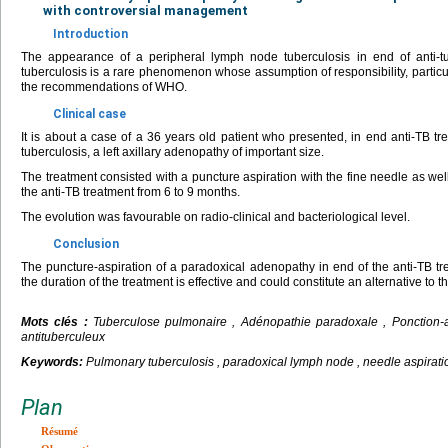
with controversial management
Introduction
The appearance of a peripheral lymph node tuberculosis in end of anti-t
tuberculosis is a rare phenomenon whose assumption of responsibility, particul
the recommendations of WHO.
Clinical case
It is about a case of a 36 years old patient who presented, in end anti-TB tre
tuberculosis, a left axillary adenopathy of important size.
The treatment consisted with a puncture aspiration with the fine needle as well
the anti-TB treatment from 6 to 9 months.
The evolution was favourable on radio-clinical and bacteriological level.
Conclusion
The puncture-aspiration of a paradoxical adenopathy in end of the anti-TB tr
the duration of the treatment is effective and could constitute an alternative to t
Mots clés :
Tuberculose pulmonaire , Adénopathie paradoxale , Ponction-aspi
antituberculeux
Keywords:
Pulmonary tuberculosis , paradoxical lymph node , needle aspirati
Plan
Résumé