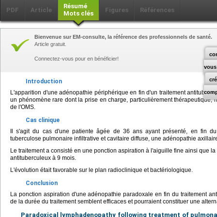
Résumé
PDF
Article
Figures
Références
Mots clés
Bienvenue sur EM-consulte, la référence des professionnels de santé.
Article gratuit.
co
Connectez-vous pour en bénéficier!
vous
cr
Introduction
L'apparition d'une adénopathie périphérique en fin d'un traitement antituberc
comp
un phénomène rare dont la prise en charge, particulièrement thérapeutique, 
de l'OMS.
Cas clinique
Il s'agit du cas d'une patiente âgée de 36 ans ayant présenté, en fin du
tuberculose pulmonaire infiltrative et cavitaire diffuse, une adénopathie axillai
Le traitement a consisté en une ponction aspiration à l'aiguille fine ainsi que l
antituberculeux à 9 mois.
L'évolution était favorable sur le plan radioclinique et bactériologique.
Conclusion
La ponction aspiration d'une adénopathie paradoxale en fin du traitement ant
de la durée du traitement semblent efficaces et pourraient constituer une alterna
Paradoxical lymphadenopathy following treatment of pulmonar