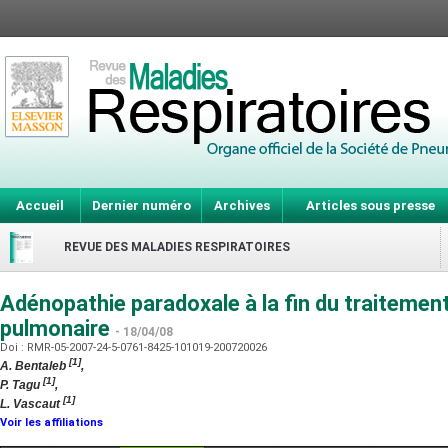
Accueil
Dernier numéro
Archives
Articles sous presse
REVUE DES MALADIES RESPIRATOIRES
Adénopathie paradoxale à la fin du traitemen
pulmonaire
- 18/04/08
Doi : RMR-05-2007-24-5-0761-8425-101019-200720026
[1]
A. Bentaleb
,
[1]
P. Tagu
,
[1]
L. Vascaut
Voir les affiliations