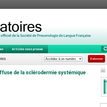
es
Articles sous presse
IRES
S'abonner
iffuse de la sclérodermie systémique
-