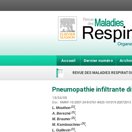
Accueil
Dernier numéro
Archiv
REVUE DES MALADIES RESPIRATO
Pneumopathie infiltrante d
18/04/08
Doi : RMRF-10-2007-24-8-0761-8425-101019-20072013
[1]
L. Mouthon
,
[1]
A. Berezné
,
[2]
M. Brauner
,
[3]
M. Kambouchner
,
[1]
L. Guillevin
,