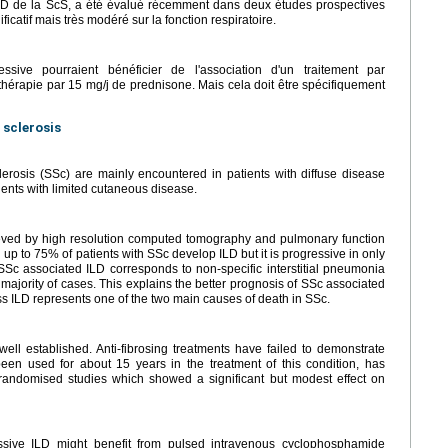
PID de la ScS, a été évalué récemment dans deux études prospectives
icatif mais très modéré sur la fonction respiratoire.
sive pourraient bénéficier de l'association d'un traitement par
hérapie par 15 mg/j de prednisone. Mais cela doit être spécifiquement
 sclerosis
sclerosis (SSc) are mainly encountered in patients with diffuse disease
ients with limited cutaneous disease.
ieved by high resolution computed tomography and pulmonary function
 up to 75% of patients with SSc develop ILD but it is progressive in only
, SSc associated ILD corresponds to non-specific interstitial pneumonia
e majority of cases. This explains the better prognosis of SSc associated
s ILD represents one of the two main causes of death in SSc.
ell established. Anti-fibrosing treatments have failed to demonstrate
en used for about 15 years in the treatment of this condition, has
 randomised studies which showed a significant but modest effect on
essive ILD might benefit from pulsed intravenous cyclophosphamide