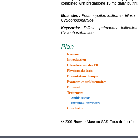
combined with prednisone 15 mg daily, but thi
Mots clés :
Pneumopathie infiltrante diffuse 
Cyclophosphamide
Keywords:
Diffuse pulmonary infiltrati
Cyclophosphamide
Plan
Résumé
Introduction
Classification des PID
Physiopathologie
Présentation clinique
Examens complémentaires
Pronostic
Traitement
Antifibrosants
Immunosuppresseurs
Conclusion
© 2007 Elsevier Masson SAS. Tous droits réser