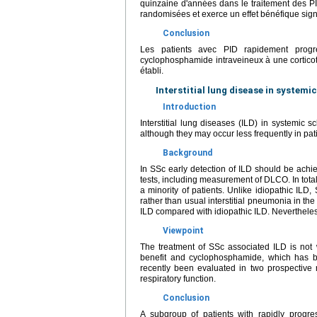
quinzaine d'années dans le traitement des 
randomisées et exerce un effet bénéfique signif
Conclusion
Les patients avec PID rapidement progres
cyclophosphamide intraveineux à une corticot
établi.
Interstitial lung disease in systemic
Introduction
Interstitial lung diseases (ILD) in systemic 
although they may occur less frequently in pat
Background
In SSc early detection of ILD should be ach
tests, including measurement of DLCO. In total
a minority of patients. Unlike idiopathic ILD
rather than usual interstitial pneumonia in th
ILD compared with idiopathic ILD. Nevertheles
Viewpoint
The treatment of SSc associated ILD is not w
benefit and cyclophosphamide, which has be
recently been evaluated in two prospective
respiratory function.
Conclusion
A subgroup of patients with rapidly progr