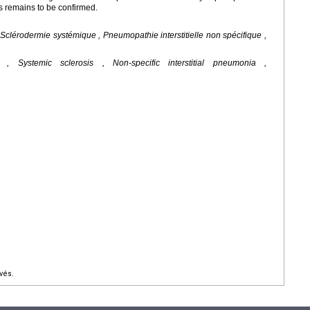
s remains to be confirmed.
, Sclérodermie systémique , Pneumopathie interstitielle non spécifique ,
on , Systemic sclerosis , Non-specific interstitial pneumonia ,
vés.