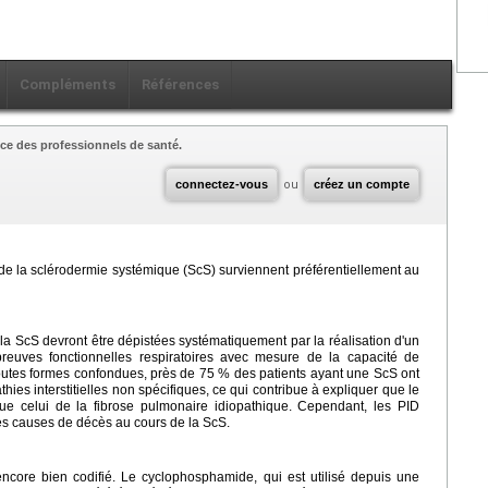
Compléments
Références
ce des professionnels de santé.
connectez-vous
ou
créez un compte
 de la sclérodermie systémique (ScS) surviennent préférentiellement au
la ScS devront être dépistées systématiquement par la réalisation d'un
preuves fonctionnelles respiratoires avec mesure de la capacité de
utes formes confondues, près de 75 % des patients ayant une ScS ont
hies interstitielles non spécifiques, ce qui contribue à expliquer que le
ue celui de la fibrose pulmonaire idiopathique. Cependant, les PID
es causes de décès au cours de la ScS.
ncore bien codifié. Le cyclophosphamide, qui est utilisé depuis une