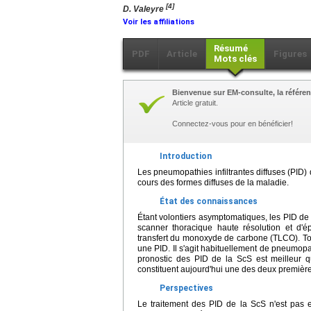
[4]
D. Valeyre
Voir les affiliations
Résumé
PDF
Article
Figures
Mots clés
Bienvenue sur EM-consulte, la référen
Article gratuit.
Connectez-vous pour en bénéficier!
Introduction
Les pneumopathies infiltrantes diffuses (PID)
cours des formes diffuses de la maladie.
État des connaissances
Étant volontiers asymptomatiques, les PID de 
scanner thoracique haute résolution et d'é
transfert du monoxyde de carbone (TLCO). To
une PID. Il s'agit habituellement de pneumopat
pronostic des PID de la ScS est meilleur q
constituent aujourd'hui une des deux premièr
Perspectives
Le traitement des PID de la ScS n'est pas e