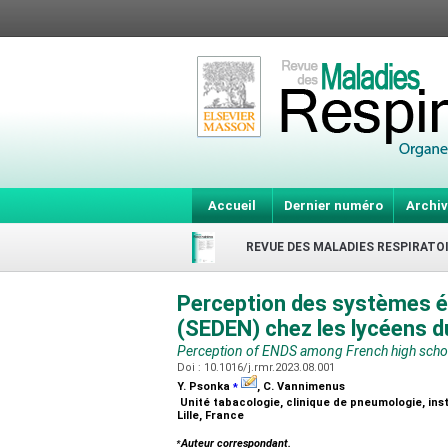
Accueil
Dernier numéro
Archiv
REVUE DES MALADIES RESPIRATO
Perception des systèmes él
(SEDEN) chez les lycéens d
Perception of ENDS among French high schoo
Doi : 10.1016/j.rmr.2023.08.001
⁎
Y. Psonka
, C. Vannimenus
Unité tabacologie, clinique de pneumologie, ins
Lille, France
⁎
Auteur correspondant.