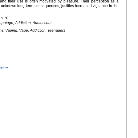
and their use is often motivated by pleasure. Their perception as a
h unknown long-term consequences, justifies increased vigilance in the
en PDF.
apotage, Addiction, Adolescent
ems, Vaping, Vape, Addiction, Teenagers
eption