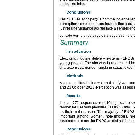
distinct du tabac.
Conclusions
Les SEDEN sont perçus comme potentiellement
perception comme une pratique distincte du 
justifie une vigilance accrue face à l’émerg
Le texte complet de cet article est disponible 
Summary
Introduction
Electronic nicotine delivery systems (ENDS)
young people. The aim was to understand how
characteristics: gender, smoking status, expe
Methods
A cross-sectional observational study was co
and 23 October 2021. Perception was assesse
Results
In total, 772 responses from 10 high school
reason for use was pleasure (33.8%). Only 1
as their main reason. The majority of ENDS
important among women, non-smokers, no
respondents consider ENDS as distinct from t
Conclusions