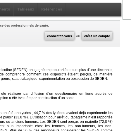
ments
Tableaux
Références
ce des professionnels de santé.
connectez-vous
ou
créez un compte
nicotine (SEDEN) ont gagné en popularité depuis plus d’une décennie,
t de comprendre comment ces dispositifs étaient perçus, de manière
s : genre, statut tabagique, expérimentation ou possession de SEDEN.
 été réalisée par diffusion d’un questionnaire en ligne auprès de
ption a été évaluée par construction d’un score.
s ont été analysées ; 44,7 % des lycéens avaient déjà expérimenté les
e plaisir (33,8 %). L’utilisation pour arrêt du tabagisme n’est rapportée
eurs ou anciens fumeurs. Les SEDEN sont perçus en majorité (72,8 %)
est plus importante chez les femmes, les non-fumeurs, les non-
SEDEN. Plus de 50 % des répondeurs considèrent les SEDEN comme