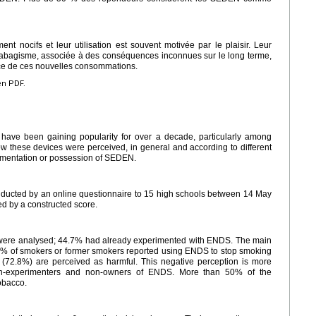
 nocifs et leur utilisation est souvent motivée par le plaisir. Leur
tabagisme, associée à des conséquences inconnues sur le long terme,
ence de ces nouvelles consommations.
en PDF.
 have been gaining popularity for over a decade, particularly among
 these devices were perceived, in general and according to different
rimentation or possession of SEDEN.
nducted by an online questionnaire to 15 high schools between 14 May
d by a constructed score.
s were analysed; 44.7% had already experimented with ENDS. The main
5% of smokers or former smokers reported using ENDS to stop smoking
 (72.8%) are perceived as harmful. This negative perception is more
n-experimenters and non-owners of ENDS. More than 50% of the
obacco.