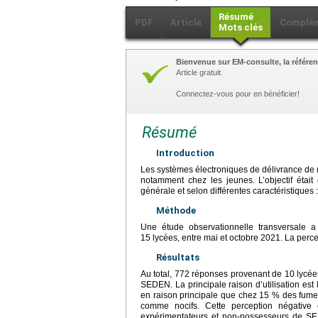
Résumé
PDF
Article
Complé
Mots clés
Bienvenue sur EM-consulte, la référen
Article gratuit.
Connectez-vous pour en bénéficier!
Résumé
Introduction
Les systèmes électroniques de délivrance de 
notamment chez les jeunes. L’objectif étai
générale et selon différentes caractéristique
Méthode
Une étude observationnelle transversale a
15 lycées, entre mai et octobre 2021. La perce
Résultats
Au total, 772 réponses provenant de 10 lycée
SEDEN. La principale raison d’utilisation est l
en raison principale que chez 15 % des fum
comme nocifs. Cette perception négative 
expérimentateurs et non-possesseurs de 