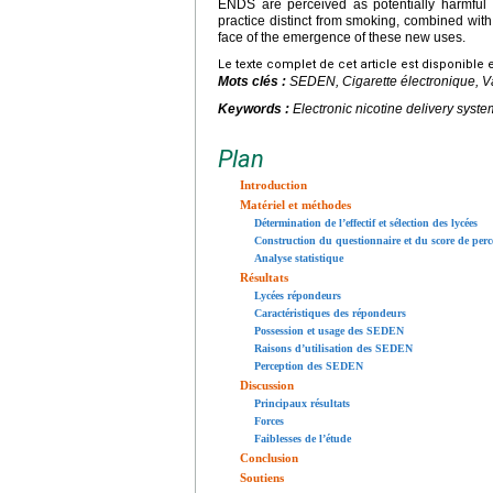
ENDS are perceived as potentially harmful 
practice distinct from smoking, combined wit
face of the emergence of these new uses.
Le texte complet de cet article est disponible 
Mots clés :
SEDEN, Cigarette électronique, V
Keywords :
Electronic nicotine delivery syst
Plan
Introduction
Matériel et méthodes
Détermination de l’effectif et sélection des lycées
Construction du questionnaire et du score de perc
Analyse statistique
Résultats
Lycées répondeurs
Caractéristiques des répondeurs
Possession et usage des SEDEN
Raisons d’utilisation des SEDEN
Perception des SEDEN
Discussion
Principaux résultats
Forces
Faiblesses de l’étude
Conclusion
Soutiens