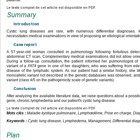
Le texte complet de cet article est disponible en PDF.
Summary
Introduction
Cystic lung diseases are rare, with numerous differential diagnoses. 
necessitates medical examinations in view of proposing an etiological orientati
Case report
A 57-year-old woman consulted in pulmonology following fortuitous detec
abdominal CT scan. Complementary medical examinations did not allow orient
During a follow-up consultation, the patient informed her pulmonologist of 
variant of a
FAT4
gene in one of her daughters, who was suffering from ede
disease of the lymphatic system. As our patient had a similar history, she l
monoallelic variant not described in the genetic databases was observed, an
variant (class 4/5 on the pathogenicity scale of genetic variants).
Conclusion
After analyzing the available literature data, we raise questions about a possib
gene, chronic lymphedema and our patient's cystic lung disease.
Le texte complet de cet article est disponible en PDF.
Mots clés :
Maladie kystique pulmonaire, Lymphœdème, Prise en charge, Diagno
Keywords :
Cystic lung disease, Lymphedema, Management, Differential diagn
Plan