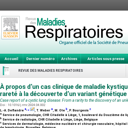
Accueil
Dernier numéro
Archives
Articles sous presse
REVUE DES MALADIES RESPIRATOIRES
À propos d’un cas clinique de maladie kystiqu
rareté à la découverte d’un variant génétiqu
Case report of a cystic lung disease: From a rarity to the discovery of an u
Doi : 10.1016/j.rmr.2024.04.002
a
,
⁎
a
b
c
L.-A. Deflandre
, T. Weber
, M. Ote
, P. Bourgeois
a
Service de pneumologie, CHR Citadelle à Liège, 1, boulevard du Douzième de li
b
Service de radiologie, CHR Citadelle à Liège, Liège, Belgique
c
Services de dermatologie, médecine nucléaire et chirurgie vasculaire, hôpital 
de lymphologie, Bruxelles, Belgique