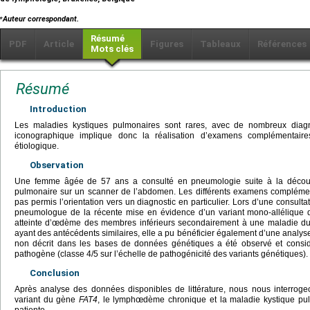
⁎
Auteur correspondant.
Résumé
PDF
Article
Figures
Tableaux
Références
Mots clés
Résumé
Introduction
Les maladies kystiques pulmonaires sont rares, avec de nombreux diagnos
iconographique implique donc la réalisation d’examens complémentaire
étiologique.
Observation
Une femme âgée de 57 ans a consulté en pneumologie suite à la découve
pulmonaire sur un scanner de l’abdomen. Les différents examens complément
pas permis l’orientation vers un diagnostic en particulier. Lors d’une consultat
pneumologue de la récente mise en évidence d’un variant mono-allélique
atteinte d’œdème des membres inférieurs secondairement à une maladie du
ayant des antécédents similaires, elle a pu bénéficier également d’une analys
non décrit dans les bases de données génétiques a été observé et cons
pathogène (classe 4/5 sur l’échelle de pathogénicité des variants génétiques).
Conclusion
Après analyse des données disponibles de littérature, nous nous interrogeo
variant du gène
FAT4
, le lymphœdème chronique et la maladie kystique pu
patiente.