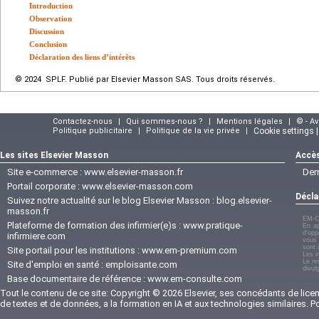
Introduction
Observation
Discussion
Conclusion
Déclaration des liens d’intérêts
© 2024 SPLF. Publié par Elsevier Masson SAS. Tous droits réservés.
Contactez-nous
|
Qui sommes-nous ?
|
Mentions légales
|
© - A
Politique publicitaire
|
Politique de la vie privée
|
Cookie settings 
Les sites Elsevier Masson
Accès
Site e-commerce :
www.elsevier-masson.fr
Der
Portail corporate :
www.elsevier-masson.com
Décla
Suivez notre actualité sur le blog Elsevier Masson :
blog.elsevier-
masson.fr
EM-C
Plateforme de formation des infirmier(e)s :
www.pratique-
En ap
d'opp
infirmiere.com
vous 
sont 
Site portail pour les institutions :
www.em-premium.com
Les i
Le re
Site d'emploi en santé :
emploisante.com
divul
Base documentaire de référence :
www.em-consulte.com
Tout le contenu de ce site: Copyright © 2026 Elsevier, ses concédants de licenc
de textes et de données, a la formation en IA et aux technologies similaires. 