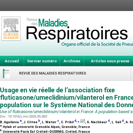
Accueil
Dernier numéro
Archives
Articles sous presse
REVUE DES MALADIES RESPIRATOIRES
Usage en vie réelle de l’association fixe
fluticasone/umeclidinium/vilanterol en Franc
population sur le Système National des Don
Use of fluticasone/umeclidinium/vilanterol in France: A population based s
Doi : 10.1016/j.rmr.2025.05.003
a
b
c
d
,
⁎
d
d
B. Aguilaniu
, J. Cittee
, L. Watier
, C. Pribil
, G. Nachbaur
, L. Saïl
, A. 
a
Hylab et université Grenoble Alpes, Grenoble, France
b
Université Paris Est Créteil–DUERMG, Créteil, France