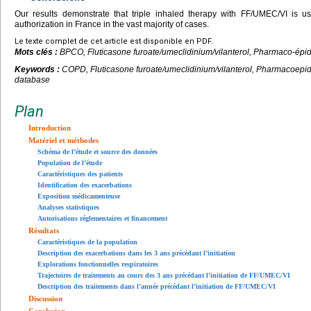
Our results demonstrate that triple inhaled therapy with FF/UMEC/VI is u
authorization in France in the vast majority of cases.
Le texte complet de cet article est disponible en PDF.
Mots clés :
BPCO, Fluticasone furoate/umeclidinium/vilanterol, Pharmaco-ép
Keywords :
COPD, Fluticasone furoate/umeclidinium/vilanterol, Pharmacoep
database
Plan
Introduction
Matériel et méthodes
Schéma de l’étude et source des données
Population de l’étude
Caractéristiques des patients
Identification des exacerbations
Exposition médicamenteuse
Analyses statistiques
Autorisations réglementaires et financement
Résultats
Caractéristiques de la population
Description des exacerbations dans les 3 ans précédant l’initiation
Explorations fonctionnelles respiratoires
Trajectoires de traitements au cours des 3 ans précédant l’initiation de FF/UMEC/VI
Description des traitements dans l’année précédant l’initiation de FF/UMEC/VI
Discussion
Conclusion