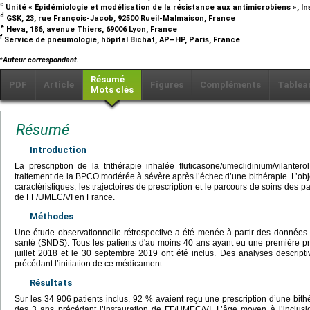
c
Unité « Épidémiologie et modélisation de la résistance aux antimicrobiens », In
d
GSK, 23, rue François-Jacob, 92500 Rueil-Malmaison, France
e
Heva, 186, avenue Thiers, 69006 Lyon, France
f
Service de pneumologie, hôpital Bichat, AP–HP, Paris, France
⁎
Auteur correspondant.
Résumé
PDF
Article
Figures
Compléments
Tablea
Mots clés
Résumé
Introduction
La prescription de la trithérapie inhalée fluticasone/umeclidinium/vilante
traitement de la BPCO modérée à sévère après l’échec d’une bithérapie. L’objec
caractéristiques, les trajectoires de prescription et le parcours de soins des p
de FF/UMEC/VI en France.
Méthodes
Une étude observationnelle rétrospective a été menée à partir des donnée
santé (SNDS). Tous les patients d'au moins 40 ans ayant eu une première pr
juillet 2018 et le 30 septembre 2019 ont été inclus. Des analyses descript
précédant l’initiation de ce médicament.
Résultats
Sur les 34 906 patients inclus, 92 % avaient reçu une prescription d’une bithé
des 3 ans précédant l’instauration de FF/UMEC/VI. L’âge moyen à l’inclusi