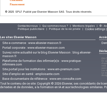
Financement
© 2025 SPLF. Publié par Elsevier Masson SAS. Tous droits réservés.
Contactez-nous
|
Qui sommes-nous ?
|
Mentions légales
|
© - A
Politique publicitaire
|
Politique de la vie privée
|
Cookie settings 
Les sites Elsevier Masson
Accès
Site e-commerce :
www.elsevier-masson.fr
Der
Portail corporate :
www.elsevier-masson.com
Décla
Suivez notre actualité sur le blog Elsevier Masson :
blog.elsevier-
masson.fr
EM-C
Plateforme de formation des infirmier(e)s :
www.pratique-
En ap
d'opp
infirmiere.com
vous 
sont 
Site portail pour les institutions :
www.em-premium.com
Les i
Le re
Site d'emploi en santé :
emploisante.com
divul
Base documentaire de référence :
www.em-consulte.com
Tout le contenu de ce site: Copyright © 2026 Elsevier, ses concédants de licenc
de textes et de données, a la formation en IA et aux technologies similaires. 