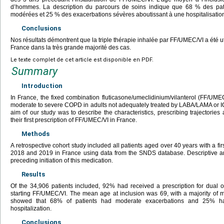
d’hommes. La description du parcours de soins indique que 68 % des pati
modérées et 25 % des exacerbations sévères aboutissant à une hospitalisatio
Conclusions
Nos résultats démontrent que la triple thérapie inhalée par FF/UMEC/VI a été
France dans la très grande majorité des cas.
Le texte complet de cet article est disponible en PDF.
Summary
Introduction
In France, the fixed combination fluticasone/umeclidinium/vilanterol (FF/UMEC/
moderate to severe COPD in adults not adequately treated by LABA/LAMA or 
aim of our study was to describe the characteristics, prescribing trajectories
their first prescription of FF/UMEC/VI in France.
Methods
A retrospective cohort study included all patients aged over 40
years with a fi
2018 and 2019 in France using data from the SNDS database. Descriptive an
preceding initiation of this medication.
Results
Of the 34,906 patients included, 92% had received a prescription for dual or
starting FF/UMEC/VI. The mean age at inclusion was 69, with a majority of m
showed that 68% of patients had moderate exacerbations and 25% ha
hospitalization.
Conclusions