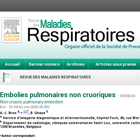
Accueil
Dernier numéro
Archives
Articles sous presse
REVUE DES MALADIES RESPIRATOIRES
Embolies pulmonaires non cruoriques
- 29/08/25
Non-cruoric pulmonary embolism
Doi : 10.1016/j.rmr.2025.05.002
a
,
⁎
b
A.-L. Brun
, B. Ghaye
a
Service d’imagerie diagnostique et interventionnelle, hôpital Foch, 40, rue Wo
b
Département de radiologie, cliniques universitaires Saint-Luc, université cath
1200 Bruxelles, Belgique
⁎
Auteur correspondant.