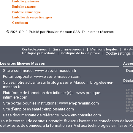
Embolie graisseuse
Embolie gazeuse
Embolie amniotique
Embolies de corps étrangers
Conclusion
© 2025 SPLF. Publié par Elsevier Masson SAS. Tous droits réservés.
Contactez-nous
|
Qui sommes-nous ?
|
Mentions légales
|
© - A
Politique publicitaire
|
Politique de la vie privée
|
Cookie settings 
Les sites Elsevier Masson
Accès
Site e-commerce :
www.elsevier-masson.fr
Der
Portail corporate :
www.elsevier-masson.com
Décla
Suivez notre actualité sur le blog Elsevier Masson :
blog.elsevier-
masson.fr
EM-C
Plateforme de formation des infirmier(e)s :
www.pratique-
En ap
d'opp
infirmiere.com
vous 
sont 
Site portail pour les institutions :
www.em-premium.com
Les i
Le re
Site d'emploi en santé :
emploisante.com
divul
Base documentaire de référence :
www.em-consulte.com
Tout le contenu de ce site: Copyright © 2026 Elsevier, ses concédants de licenc
de textes et de données, a la formation en IA et aux technologies similaires. 