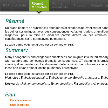
Résumé
Points
PDF
Article
Figures
Compléme
Mots clés
essentiels
Résumé
Un grand nombre de substances endogènes et exogènes peuvent migrer dans la 
les veines systémiques, avec des conséquences variables, parfois dramatiques
diagnostic, pour la mise en évidence parfois directe de ces emboles 
conséquences sur le parenchyme pulmonaire.
Le texte complet de cet article est disponible en PDF.
Summary
Many endogenous and exogenous substances can migrate into the pulmonary art
with variable and sometimes dramatic consequences. CT scanning is crucial
showing direct evidence of endoluminal defects within the pulmonary arter
these non-cruoric emboli on the pulmonary parenchyma.
Le texte complet de cet article est disponible en PDF.
Mots clés :
Embolie pulmonaire, Embolie tumorale, Embolie graisseuse, Emb
Keywords :
Pulmonary embolism, Tumor embolism, Fat embolism, Air embol
Plan
Embolie tumorale
Embolie septique