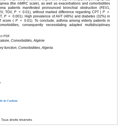
spnea (the mMRC scale), as well as exacerbations and comorbidities
thma patients manifested pronounced bronchial obstruction (FEV1,
(RV, TGV,
P
<
0.01), without marked difference regarding CPT (
P
=
CT,
P
<
0.001). High prevalence of AHT (48%) and diabetes (32%) in
CT score (
P
<
0.01). To conclude, asthma among elderly patients in
orbidities, consequently necessitating adapted multidisciplinary
en PDF.
atoire, Comorbidités, Algérie
ry function, Comorbidities, Algeria
s
ôle de l’asthme
Tous droits réservés.