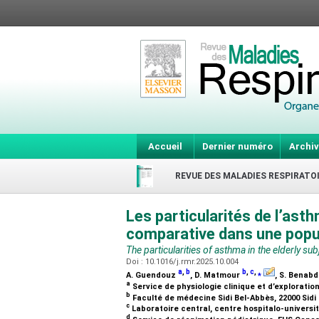
Accueil
Dernier numéro
Archiv
REVUE DES MALADIES RESPIRATO
Les particularités de l’asth
comparative dans une popu
The particularities of asthma in the elderly s
Doi : 10.1016/j.rmr.2025.10.004
a
,
b
b
,
c
,
⁎
A. Guendouz
, D. Matmour
, S. Benabd
a
Service de physiologie clinique et d’exploratio
b
Faculté de médecine Sidi Bel-Abbès, 22000 Sidi
c
Laboratoire central, centre hospitalo-universit
d