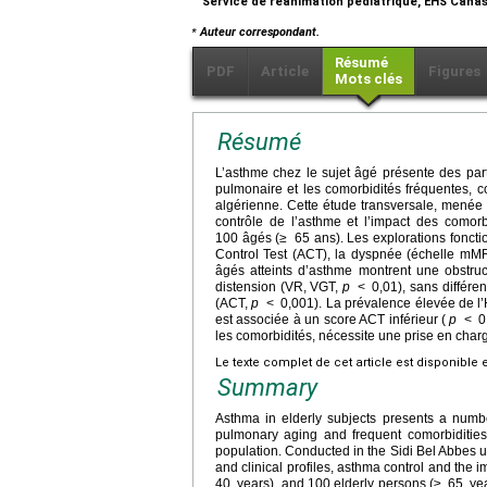
Service de réanimation pédiatrique, EHS Canast
⁎
Auteur correspondant.
Résumé
PDF
Article
Figures
Mots clés
Résumé
L’asthme chez le sujet âgé présente des parti
pulmonaire et les comorbidités fréquentes, c
algérienne. Cette étude transversale, menée 
contrôle de l’asthme et l’impact des comor
100 âgés (≥
65 ans). Les explorations foncti
Control Test (ACT), la dyspnée (échelle mMRC
âgés atteints d’asthme montrent une obst
distension (VR, VGT,
p
<
0,01), sans différe
(ACT,
p
<
0,001). La prévalence élevée de l’
est associée à un score ACT inférieur (
p
<
0
les comorbidités, nécessite une prise en charg
Le texte complet de cet article est disponible 
Summary
Asthma in elderly subjects presents a number
pulmonary aging and frequent comorbidities,
population. Conducted in the Sidi Bel Abbes un
and clinical profiles, asthma control and the 
40
years), and 100 elderly persons (≥
65
ye