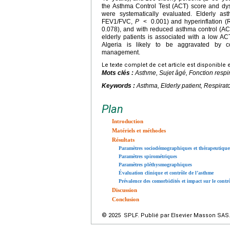
the Asthma Control Test (ACT) score and dy
were systematically evaluated. Elderly as
FEV1/FVC,
P
<
0.001) and hyperinflation 
0.078), and with reduced asthma control (A
elderly patients is associated with a low A
Algeria is likely to be aggravated by com
management.
Le texte complet de cet article est disponible 
Mots clés :
Asthme, Sujet âgé, Fonction respir
Keywords :
Asthma, Elderly patient, Respirato
Plan
Introduction
Matériels et méthodes
Résultats
Paramètres sociodémographiques et thérapeutique
Paramètres spirométriques
Paramètres pléthysmographiques
Évaluation clinique et contrôle de l’asthme
Prévalence des comorbidités et impact sur le contr
Discussion
Conclusion
© 2025 SPLF. Publié par Elsevier Masson SAS. 