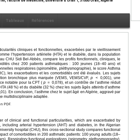
el, faculté de médecine, université d’Oran 1, 31000 Oran, Algérie
Tableaux
Références
cularités cliniques et fonctionnelles, exacerbées par le vieillissement
omme l’hypertension artérielle (HTA) et le diabète, dans la population
au CHU Sidi Bel-Abbès, compare les profils fonctionnels, cliniques, le
bidités chez 200 patients asthmatiques : 100 jeunes (18–40 ans) et
onnelles respiratoires (spirométrie, pléthysmographie), le score Asthma
), les exacerbations et les comorbidités ont été évalués. Les sujets
ruction bronchique plus marquée (VEMS, VEMS/CVF,
p
<
0,001), une
nce notable pour la CPT (
p
=
0,078), et un contrôle de l’asthme réduit
HTA (48 %) et du diabète (32 %) chez les sujets âgés atteints d’asthme
,01). En conclusion, l’asthme chez le sujet âgé en Algérie, aggravé par
e multidisciplinaire adaptée.
en PDF.
 of clinical and functional particularities, which are exacerbated by
 including arterial hypertension (AHT) and diabetes, in the Algerian
iversity hospital (CHU), this cross-sectional study compares functional
impact of comorbidities in 200 asthmatic patients: 100 young adults (18–
ars). Respiratory functional explorations (spirometry, plethysmography),