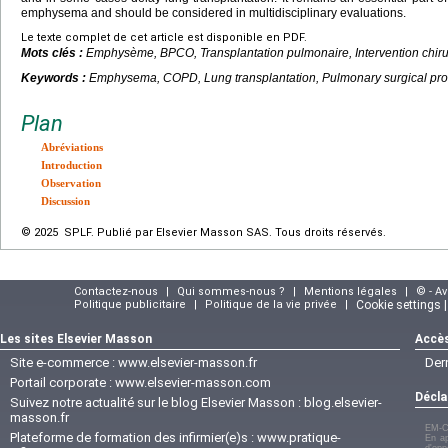
emphysema and should be considered in multidisciplinary evaluations.
Le texte complet de cet article est disponible en PDF.
Mots clés :
Emphysème, BPCO, Transplantation pulmonaire, Intervention chiru
Keywords :
Emphysema, COPD, Lung transplantation, Pulmonary surgical pr
Plan
Abréviations
Introduction
Observation
Discussion
© 2025 SPLF. Publié par Elsevier Masson SAS. Tous droits réservés.
Contactez-nous
|
Qui sommes-nous ?
|
Mentions légales
|
© - A
Politique publicitaire
|
Politique de la vie privée
|
Cookie settings 
Les sites Elsevier Masson
Accès
Site e-commerce :
www.elsevier-masson.fr
Der
Portail corporate :
www.elsevier-masson.com
Décla
Suivez notre actualité sur le blog Elsevier Masson :
blog.elsevier-
masson.fr
EM-C
Plateforme de formation des infirmier(e)s :
www.pratique-
En ap