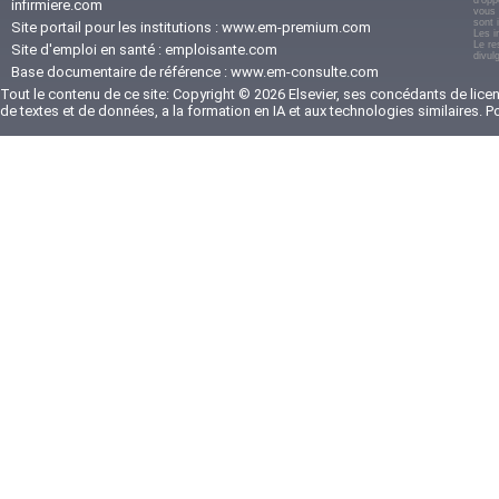
d'opp
infirmiere.com
vous 
sont 
Site portail pour les institutions :
www.em-premium.com
Les i
Le re
Site d'emploi en santé :
emploisante.com
divul
Base documentaire de référence :
www.em-consulte.com
Tout le contenu de ce site: Copyright © 2026 Elsevier, ses concédants de licenc
de textes et de données, a la formation en IA et aux technologies similaires. 