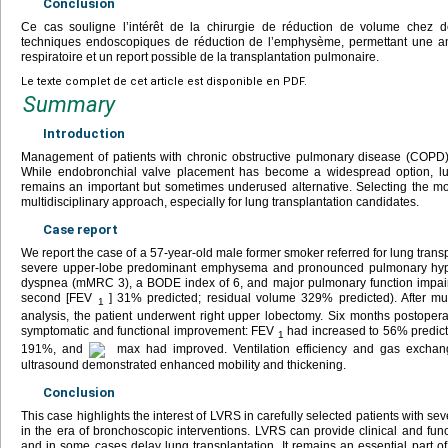
Conclusion
Ce cas souligne l’intérêt de la chirurgie de réduction de volume chez d
techniques endoscopiques de réduction de l’emphysème, permettant une amél
respiratoire et un report possible de la transplantation pulmonaire.
Le texte complet de cet article est disponible en PDF.
Summary
Introduction
Management of patients with chronic obstructive pulmonary disease (COP
While endobronchial valve placement has become a widespread option, l
remains an important but sometimes underused alternative. Selecting the mos
multidisciplinary approach, especially for lung transplantation candidates.
Case report
We report the case of a 57-year-old male former smoker referred for lung tra
severe upper-lobe predominant emphysema and pronounced pulmonary hyperi
dyspnea (mMRC 3), a BODE index of 6, and major pulmonary function impairm
second [FEV
] 31% predicted; residual volume 329% predicted). After mul
1
analysis, the patient underwent right upper lobectomy. Six months postopera
symptomatic and functional improvement: FEV
had increased to 56% predict
1
191%, and
max had improved. Ventilation efficiency and gas exchang
ultrasound demonstrated enhanced mobility and thickening.
Conclusion
This case highlights the interest of LVRS in carefully selected patients with 
in the era of bronchoscopic interventions. LVRS can provide clinical and functi
and in some cases delay lung transplantation. It remains an essential part of