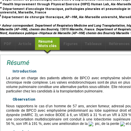
d
Health Improvement through Physical Exercice (HIPE) Human Lab, Aix-Marseille
e
Département d’oncologie thoracique, pathologies pleurales et pneumologie int
université, Marseille, France
f
Département de chirurgie thoracique, AP–HM, Aix-Marseille université, Marsei
⁎
Auteur correspondant. Department of Respiratory Medicine and Lung Transplantation, hôp
Marseille (AP–HM), chemin des Bourrely, 13015 Marseille, France. Department of Respirato
Nord, Assistance publique–Hôpitaux de Marseille (AP–HM) chemin des Bourrely Marseille
Résumé
PDF
Article
Figures
Tableaux
Références
Mots clés
Résumé
Introduction
La prise en charge des patients atteints de BPCO avec emphysème sévère 
chronique reste complexe. Les valves endobronchiques sont de plus en plus u
volume pulmonaire constitue une alternative parfois sous-utilisée. Elle nécessit
particulier chez les candidats à la transplantation pulmonaire.
Observation
Nous rapportons le cas d’un homme de 57 ans, ancien fumeur, adressé pou
contexte de BPCO avec emphysème prédominant au lobe supérieur droit et d
dyspnée (mMRC 3), un indice BODE à 6, un VEMS à 31 % et un VR à 329 % d
une concertation multidisciplinaire ont conduit à une lobectomie supérieure
56 %, son VR à 191 %, avec une amélioration de la
pic, de la pente
et 