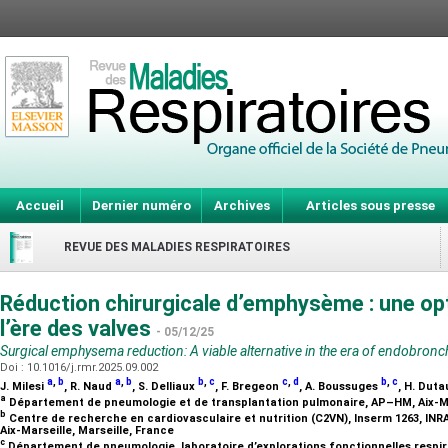
Accueil
Dernier numéro
Archives
Articles sous presse
REVUE DES MALADIES RESPIRATOIRES
Réduction chirurgicale d’emphysème : une opt
l’ère des valves
- 05/12/25
Surgical emphysema reduction: A viable alternative in the era of endobronch
Doi : 10.1016/j.rmr.2025.09.002
a
,
b
a
,
b
b
,
c
c
,
d
b
,
c
J. Milesi
, R. Naud
, S. Delliaux
, F. Bregeon
, A. Boussuges
, H. Dut
a
Département de pneumologie et de transplantation pulmonaire, AP–HM, Aix-Mar
b
Centre de recherche en cardiovasculaire et nutrition (C2VN), Inserm 1263, INRA
Aix-Marseille, Marseille, France
c
Département de pneumologie, laboratoire d’explorations fonctionnelles respir