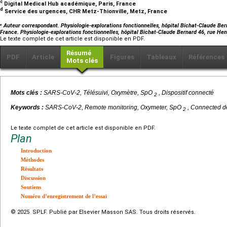
c
Digital Medical Hub académique, Paris, France
d
Service des urgences, CHR Metz-Thionville, Metz, France
⁎
Auteur correspondant. Physiologie-explorations fonctionnelles, hôpital Bichat-Claude Ber
France. Physiologie-explorations fonctionnelles, hôpital Bichat-Claude Bernard 46, rue He
Le texte complet de cet article est disponible en PDF.
Résumé
PDF
Article
Figures
Tableaux
Références
Mots clés
Mots clés :
SARS-CoV-2, Télésuivi, Oxymètre, SpO
, Dispositif connecté
2
Keywords :
SARS-CoV-2, Remote monitoring, Oxymeter, SpO
, Connected d
2
Le texte complet de cet article est disponible en PDF.
Plan
Introduction
Méthodes
Résultats
Discussion
Soutiens
Numéro d’enregistrement de l’essai
© 2025 SPLF. Publié par Elsevier Masson SAS. Tous droits réservés.