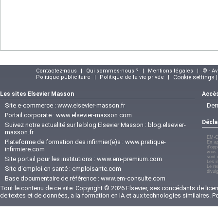
Contactez-nous
|
Qui sommes-nous ?
|
Mentions légales
|
© - A
Politique publicitaire
|
Politique de la vie privée
|
Cookie settings 
Les sites Elsevier Masson
Accès
Site e-commerce :
www.elsevier-masson.fr
Der
Portail corporate :
www.elsevier-masson.com
Décla
Suivez notre actualité sur le blog Elsevier Masson :
blog.elsevier-
masson.fr
EM-C
Plateforme de formation des infirmier(e)s :
www.pratique-
En ap
d'opp
infirmiere.com
vous 
sont 
Site portail pour les institutions :
www.em-premium.com
Les i
Le re
Site d'emploi en santé :
emploisante.com
divul
Base documentaire de référence :
www.em-consulte.com
Tout le contenu de ce site: Copyright © 2026 Elsevier, ses concédants de licenc
de textes et de données, a la formation en IA et aux technologies similaires. 