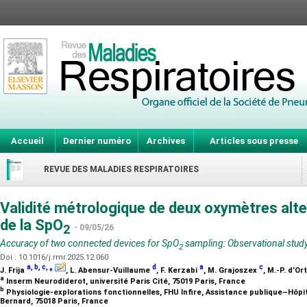
Accueil
Dernier numéro
Archives
Articles sous presse
REVUE DES MALADIES RESPIRATOIRES
Validité métrologique de deux oxymètres alte
de la SpO
2
- 09/05/26
Accuracy of two connected devices for SpO
sampling: Observational stud
2
Doi : 10.1016/j.rmr.2025.12.060
a
,
b
,
c
,
⁎
d
a
c
J. Frija
, L. Abensur-Vuillaume
, F. Kerzabi
, M. Grajoszex
, M.-P. d’O
a
Inserm Neurodiderot, université Paris Cité, 75019 Paris, France
b
Physiologie-explorations fonctionnelles, FHU Infire, Assistance publique–Hôpi
Bernard, 75018 Paris, France