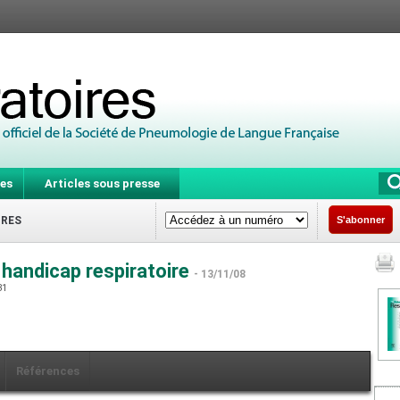
es
Articles sous presse
IRES
S'abonner
handicap respiratoire
- 13/11/08
31
Références