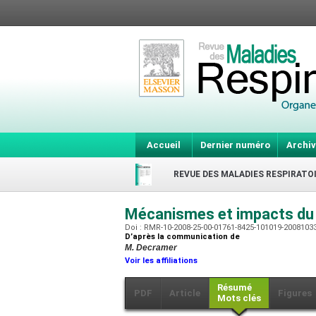
Accueil
Dernier numéro
Archiv
REVUE DES MALADIES RESPIRATO
Mécanismes et impacts du 
Doi : RMR-10-2008-25-00-01761-8425-101019-2008103
D’après la communication de
M. Decramer
Voir les affiliations
Résumé
PDF
Article
Figures
Mots clés