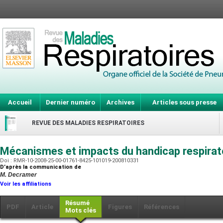
Accueil
Dernier numéro
Archives
Articles sous presse
REVUE DES MALADIES RESPIRATOIRES
Mécanismes et impacts du handicap respirat
Doi : RMR-10-2008-25-00-01761-8425-101019-200810331
D’après la communication de
M. Decramer
Voir les affiliations
Résumé
PDF
Article
Figures
Références
Mots clés