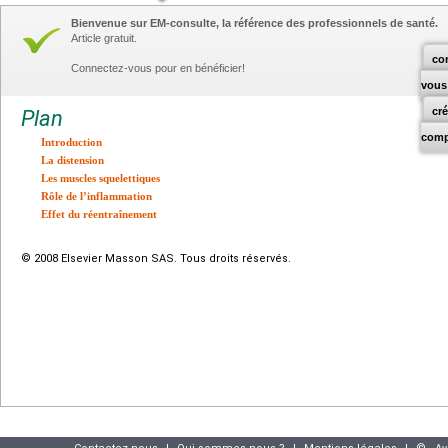
Bienvenue sur EM-consulte, la référence des professionnels de santé.
Article gratuit.
co
Connectez-vous pour en bénéficier!
vous
cr
Plan
comp
Introduction
La distension
Les muscles squelettiques
Rôle de l’inflammation
Effet du réentraînement
© 2008 Elsevier Masson SAS. Tous droits réservés.